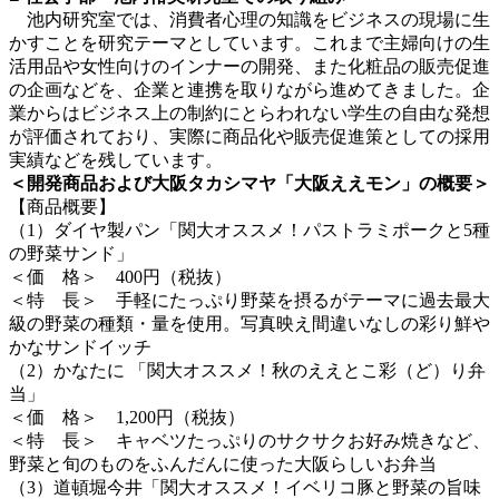
池内研究室では、消費者心理の知識をビジネスの現場に生
かすことを研究テーマとしています。これまで主婦向けの生
活用品や女性向けのインナーの開発、また化粧品の販売促進
の企画などを、企業と連携を取りながら進めてきました。企
業からはビジネス上の制約にとらわれない学生の自由な発想
が評価されており、実際に商品化や販売促進策としての採用
実績などを残しています。
＜開発商品および大阪タカシマヤ「大阪ええモン」の概要＞
【商品概要】
（1）ダイヤ製パン「関大オススメ！パストラミポークと5種
の野菜サンド」
＜価 格＞ 400円（税抜）
＜特 長＞ 手軽にたっぷり野菜を摂るがテーマに過去最大
級の野菜の種類・量を使用。写真映え間違いなしの彩り鮮や
かなサンドイッチ
（2）かなたに 「関大オススメ！秋のええとこ彩（ど）り弁
当」
＜価 格＞ 1,200円（税抜）
＜特 長＞ キャベツたっぷりのサクサクお好み焼きなど、
野菜と旬のものをふんだんに使った大阪らしいお弁当
（3）道頓堀今井「関大オススメ！イベリコ豚と野菜の旨味