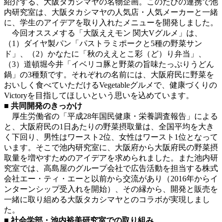
紹介する、大阪タカシマヤの名物企画。このたびの連携で池
内研究室は、大阪タカシマヤの人気店・人気メーカーと一緒
に、学生のアイデアを取り入れたメニューを開発しました。
今回オススメする「大阪ええモン 関大Vグルメ」は、
（1）ダイヤ製パン「パストラミポークと5種の野菜サン
ド」、（2）かなたに「秋のええとこ彩（ど）り弁当」、
（3）道頓堀今井「イベリコ豚と野菜の旨味たっぷりうどん
鍋」の3種類です。それぞれの名前には、大阪府民に野菜を
おいしく食べていただけるVegetableグルメで、健康づくりの
Victoryを目指してほしいという思いを込めています。
■ 共同開発のきっかけ
厚生労働省の「平成28年国民健康・栄養調査報告」による
と、大阪府民の1日あたりの野菜摂取量は、全国平均を大き
く下回り、男性はワースト2位、女性はワースト1位となって
います。そこで池内研究室に、大阪府から大阪府民の野菜摂
取量を増やすためのアイデアを求められました。また池内研
究室では、高島屋のグループ会社で広告活動を担当する株式
会社エー・ティ・エーと以前から交流があり（2016年からイ
ンターンシップ受入れを開始）、その縁から、開発と販売を
一緒に取り組める大阪タカシマヤとのコラボが実現しまし
た。
■ 社会学部・池内裕美研究室での取り組み