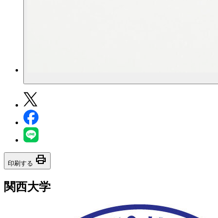
print
印刷する
関西大学