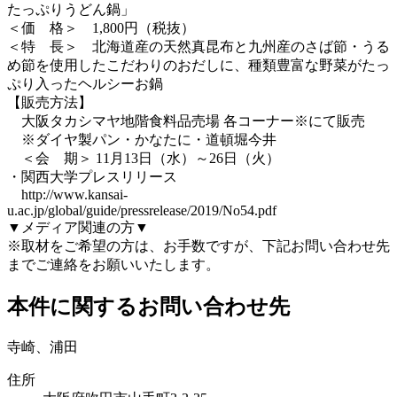
たっぷりうどん鍋」
＜価 格＞ 1,800円（税抜）
＜特 長＞ 北海道産の天然真昆布と九州産のさば節・うる
め節を使用したこだわりのおだしに、種類豊富な野菜がたっ
ぷり入ったヘルシーお鍋
【販売方法】
大阪タカシマヤ地階食料品売場 各コーナー※にて販売
※ダイヤ製パン・かなたに・道頓堀今井
＜会 期＞ 11月13日（水）～26日（火）
・関西大学プレスリリース
http://www.kansai-
u.ac.jp/global/guide/pressrelease/2019/No54.pdf
▼メディア関連の方▼
※取材をご希望の方は、お手数ですが、下記お問い合わせ先
までご連絡をお願いいたします。
本件に関するお問い合わせ先
寺崎、浦田
住所