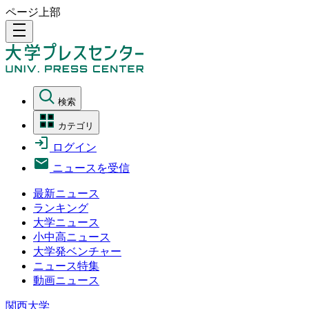
ページ上部
density_medium
検索
カテゴリ
ログイン
ニュースを受信
最新ニュース
ランキング
大学ニュース
小中高ニュース
大学発ベンチャー
ニュース特集
動画ニュース
関西大学