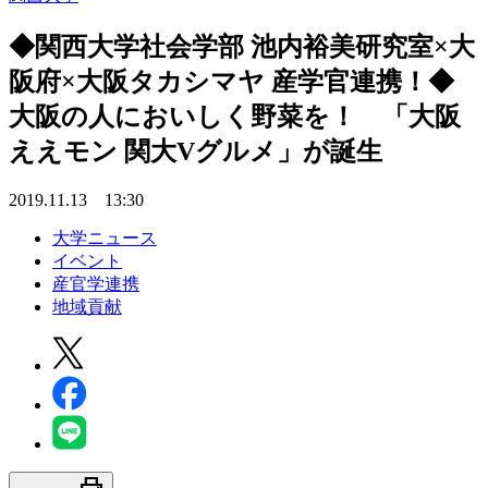
◆関西大学社会学部 池内裕美研究室×大
阪府×大阪タカシマヤ 産学官連携！◆
大阪の人においしく野菜を！ 「大阪
ええモン 関大Vグルメ」が誕生
2019.11.13 13:30
大学ニュース
イベント
産官学連携
地域貢献
print