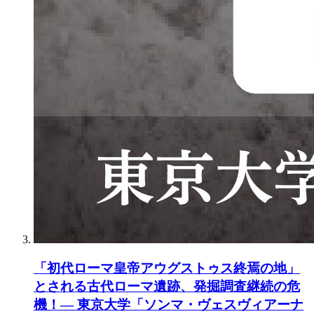
「初代ローマ皇帝アウグストゥス終焉の地」
とされる古代ローマ遺跡、発掘調査継続の危
機！― 東京大学「ソンマ・ヴェスヴィアーナ