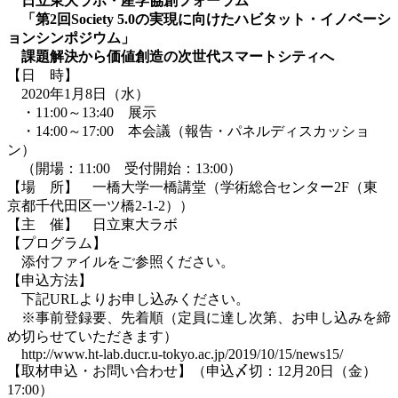
日立東大ラボ・産学協創フォーラム
「第2回Society 5.0の実現に向けたハビタット・イノベーシ
ョンシンポジウム」
課題解決から価値創造の次世代スマートシティへ
【日 時】
2020年1月8日（水）
・11:00～13:40 展示
・14:00～17:00 本会議（報告・パネルディスカッショ
ン）
（開場：11:00 受付開始：13:00）
【場 所】 一橋大学一橋講堂（学術総合センター2F（東
京都千代田区一ツ橋2-1-2））
【主 催】 日立東大ラボ
【プログラム】
添付ファイルをご参照ください。
【申込方法】
下記URLよりお申し込みください。
※事前登録要、先着順（定員に達し次第、お申し込みを締
め切らせていただきます）
http://www.ht-lab.ducr.u-tokyo.ac.jp/2019/10/15/news15/
【取材申込・お問い合わせ】（申込〆切：12月20日（金）
17:00）