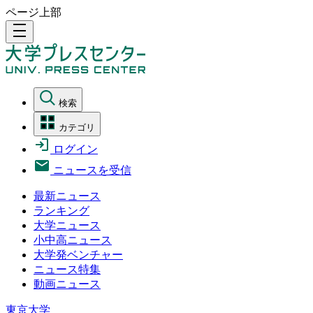
ページ上部
density_medium
検索
カテゴリ
ログイン
ニュースを受信
最新ニュース
ランキング
大学ニュース
小中高ニュース
大学発ベンチャー
ニュース特集
動画ニュース
東京大学