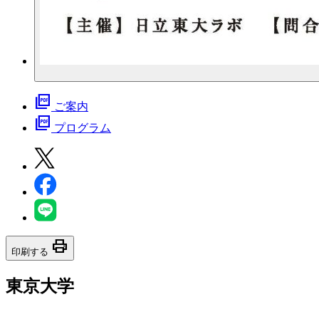
picture_as_pdf
ご案内
picture_as_pdf
プログラム
print
印刷する
東京大学