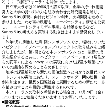
2））にて標記フォーラムを開催いたします。
日立東大ラボは2016年6月の設立以来、企業の持つ技術開
発力と大学の持つ知の力を組み合わせた研究開発を通じ、
Society 5.0の実現に向けたビジョン創出、技術開発を進めて
参りました。わが国の政府も「スーパーシティ」構想を公表
し、「スマートシティモデル事業」を始動させるなど、
Society 5.0の考え方を実装する動きはますます活発化してい
ます。
昨年6月に開催した第1回シンポジウムでは、端緒についた
ハビタット・イノベーションプロジェクトの取り組みをご紹
介しましたが、第2回となる本シンポジウムでは、最新の成
果を紹介すると共に、ハビタット・イノベーション（居住か
らの変革）によるSociety 5.0の実現に向けた課題や展望につ
いての議論を深めることをめざします。
地域の課題解決から新たな価値創造へと向かう次世代スマ
ートシティの実装にあたり、ステークホルダー間の連携・協
創を加速させ、構想を国際社会に展開するための新たな一歩
を踏み出すことを目的に開催するものです。
本フォーラムの取材を希望される場合は、12月20日（金）
17:00 までにご連絡くださいますようお願いいたします。
■開催概要