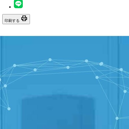
print
印刷する