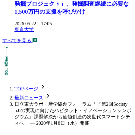
発掘プロジェクト」、発掘調査継続に必要な
1,500万円の支援を呼びかけ
2026.05.22 17:05
東京大学
すべてを見る
chevron_forward
TOPページ
chevron_forward
最新ニュース
日立東大ラボ・産学協創フォーラム「『第2回Society
5.0の実現に向けたハビタット・イノベーションシンポ
ジウム』課題解決から価値創造の次世代スマートシテ
ィへ」 — 2020年1月8日（水）開催