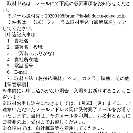
取材申込は、メールにて下記の必要事項をお知らせくださ
い。
※メール送付先：
20200108forum@ht-lab.ducr.u-tokyo.ac.jp
※件名は「【1/8】フォーラム取材申込（御所属名）」と
してください。
［申込記入事項］
1．貴社名
2．部署名・役職
3．ご芳名（ふりがな）
4．貴社所在地
5．電話番号
6．E-mail
7．取材方法（お持込機材） ペン、カメラ、映像、その他
【留意事項】
※事前にお申し込みがない場合、入場をお断りすることもご
ざいます。
※取材お申し込みにつきましては、1月6日（月）までに、ご
連絡いただいたメールアドレス宛に受付完了メールをお送り
いたします。当日は、そのメールを印刷し、お名刺とともに
ご持参の上、受付までお越しください。
※会場内では、自社腕章等を着用してください。