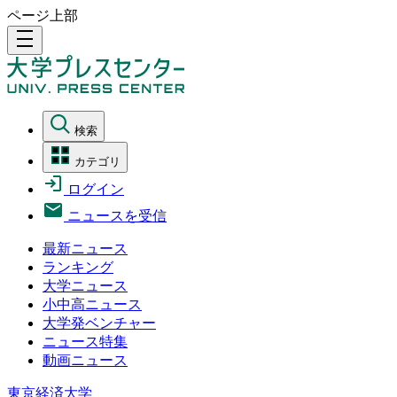
ページ上部
density_medium
検索
カテゴリ
ログイン
ニュースを受信
最新ニュース
ランキング
大学ニュース
小中高ニュース
大学発ベンチャー
ニュース特集
動画ニュース
東京経済大学