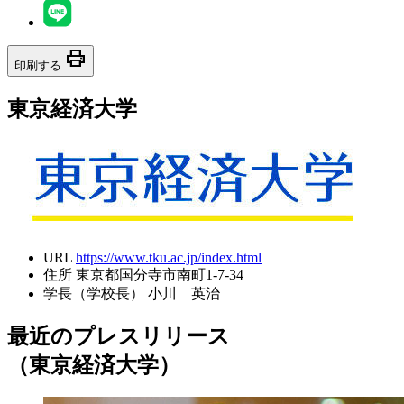
print
印刷する
東京経済大学
URL
https://www.tku.ac.jp/index.html
住所
東京都国分寺市南町1-7-34
学長（学校長）
小川 英治
最近のプレスリリース
（東京経済大学）