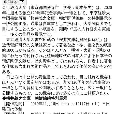
印刷する
東京経済大学（東京都国分寺市 学長：岡本英男）は、2020
年に迎える創立120周年記念事業の一環として、東京経済大
学図書館所蔵「桜井義之文庫・朝鮮関係錦絵」の特別展示を
一般公開する。通常は貴重書として扱われ、大学関係者でも
目にすることの少ない蔵書を、期間中2度の入れ替えを実施
し、多くの作品を展示する。
東京経済大学図書館所蔵の「桜井文庫朝鮮関係錦絵」は、
近代朝鮮研究の文献誌家として著名な故・桜井義之氏の蔵書
約1800点から成る。そのほとんどが、明治・大正・昭和の3
期にわたって刊行された植民地時代の日本人による日本語の
朝鮮関係文献だ。歴史資料としてはもちろん、作者中に著名
な作家も含まれ美術作品としてもきわめて価値の高いもので
ある。
日ごろは非公開の貴重書として扱われ、目に触れる機会も
ほとんどなく限定的ではあるが、創立120周年の記念事業の
一環として同資料を公開展示することとした。広く一般にも
公開するもので、この機会にぜひ多くの方にご覧頂きたい。
◆桜井義之文庫 朝鮮錦絵特別展示
【開催期間】 2019年11月16日（土）～12月7日（土）＊日
曜日は休館