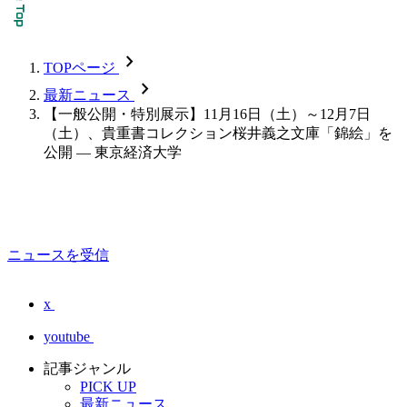
chevron_forward
TOPページ
chevron_forward
最新ニュース
【一般公開・特別展示】11月16日（土）～12月7日
（土）、貴重書コレクション桜井義之文庫「錦絵」を
公開 — 東京経済大学
ニュースを受信
x
youtube
記事ジャンル
PICK UP
最新ニュース