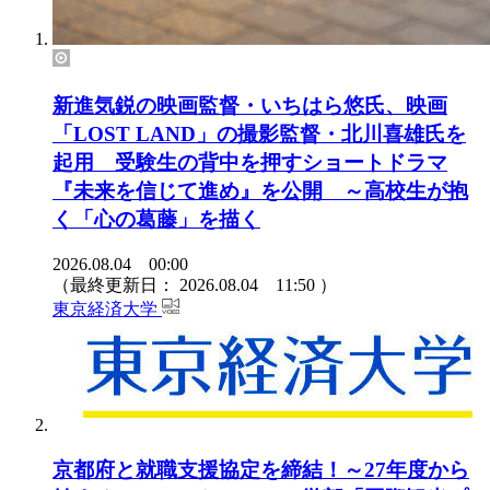
新進気鋭の映画監督・いちはら悠氏、映画
「LOST LAND」の撮影監督・北川喜雄氏を
起用 受験生の背中を押すショートドラマ
『未来を信じて進め』を公開 ～高校生が抱
く「心の葛藤」を描く
2026.08.04 00:00
（最終更新日：
2026.08.04 11:50
）
東京経済大学
京都府と就職支援協定を締結！～27年度から