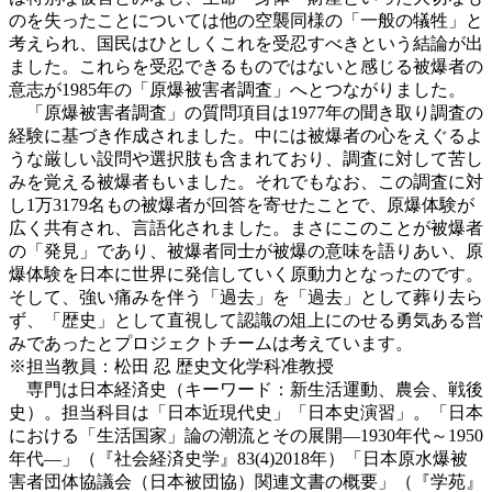
のを失ったことについては他の空襲同様の「一般の犠牲」と
考えられ、国民はひとしくこれを受忍すべきという結論が出
ました。これらを受忍できるものではないと感じる被爆者の
意志が1985年の「原爆被害者調査」へとつながりました。
「原爆被害者調査」の質問項目は1977年の聞き取り調査の
経験に基づき作成されました。中には被爆者の心をえぐるよ
うな厳しい設問や選択肢も含まれており、調査に対して苦し
みを覚える被爆者もいました。それでもなお、この調査に対
し1万3179名もの被爆者が回答を寄せたことで、原爆体験が
広く共有され、言語化されました。まさにこのことが被爆者
の「発見」であり、被爆者同士が被爆の意味を語りあい、原
爆体験を日本に世界に発信していく原動力となったのです。
そして、強い痛みを伴う「過去」を「過去」として葬り去ら
ず、「歴史」として直視して認識の俎上にのせる勇気ある営
みであったとプロジェクトチームは考えています。
※担当教員：松田 忍 歴史文化学科准教授
専門は日本経済史（キーワード：新生活運動、農会、戦後
史）。担当科目は「日本近現代史」「日本史演習」。「日本
における「生活国家」論の潮流とその展開―1930年代～1950
年代―」（『社会経済史学』83(4)2018年）「日本原水爆被
害者団体協議会（日本被団協）関連文書の概要」（『学苑』