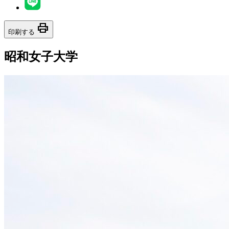
print
印刷する
昭和女子大学