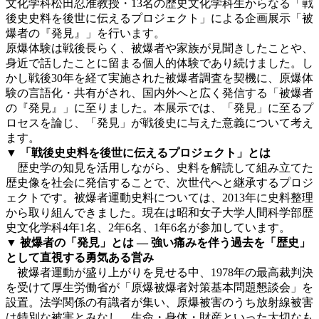
文化学科松田忍准教授・13名の歴史文化学科生からなる「戦
後史史料を後世に伝えるプロジェクト」による企画展示「被
爆者の『発見』」を行います。
原爆体験は戦後長らく、被爆者や家族が見聞きしたことや、
身近で話したことに留まる個人的体験であり続けました。し
かし戦後30年を経て実施された被爆者調査を契機に、原爆体
験の言語化・共有がされ、国内外へと広く発信する「被爆者
の『発見』」に至りました。本展示では、「発見」に至るプ
ロセスを論じ、「発見」が戦後史に与えた意義について考え
ます。
▼ 「戦後史史料を後世に伝えるプロジェクト」とは
歴史学の知見を活用しながら、史料を解読して組み立てた
歴史像を社会に発信することで、次世代へと継承するプロジ
ェクトです。被爆者運動史料については、2013年に史料整理
から取り組んできました。現在は昭和女子大学人間科学部歴
史文化学科4年1名、2年6名、1年6名が参加しています。
▼ 被爆者の「発見」とは ― 強い痛みを伴う過去を「歴史」
として直視する勇気ある営み
被爆者運動が盛り上がりを見せる中、1978年の最高裁判決
を受けて厚生労働省が「原爆被爆者対策基本問題懇談会」を
設置。法学関係の有識者が集い、原爆被害のうち放射線被害
は特別な被害とみなし、生命・身体・財産といった大切なも