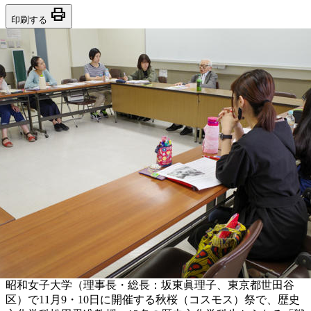
print
印刷する
昭和女子大学（理事長・総長：坂東眞理子、東京都世田谷
区）で11月9・10日に開催する秋桜（コスモス）祭で、歴史