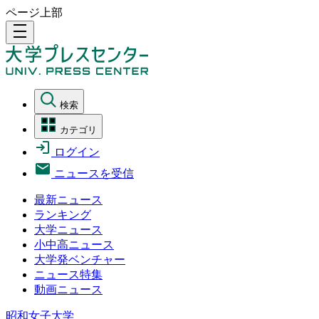
ページ上部
density_medium
検索
カテゴリ
ログイン
ニュースを受信
最新ニュース
ランキング
大学ニュース
小中高ニュース
大学発ベンチャー
ニュース特集
動画ニュース
昭和女子大学