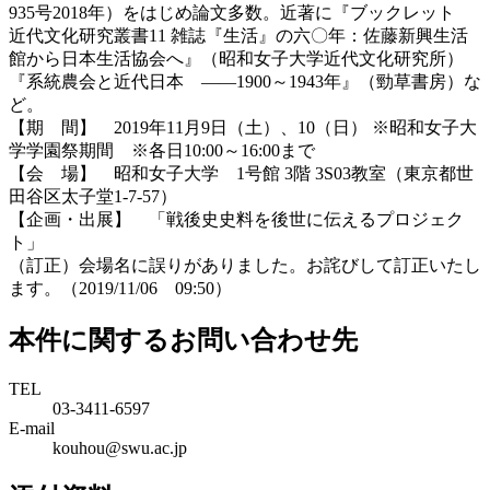
935号2018年）をはじめ論文多数。近著に『ブックレット
近代文化研究叢書11 雑誌『生活』の六〇年：佐藤新興生活
館から日本生活協会へ』（昭和女子大学近代文化研究所）
『系統農会と近代日本 ――1900～1943年』（勁草書房）な
ど。
【期 間】 2019年11月9日（土）、10（日） ※昭和女子大
学学園祭期間 ※各日10:00～16:00まで
【会 場】 昭和女子大学 1号館 3階 3S03教室（東京都世
田谷区太子堂1-7-57）
【企画・出展】 「戦後史史料を後世に伝えるプロジェク
ト」
（訂正）会場名に誤りがありました。お詫びして訂正いたし
ます。（2019/11/06 09:50）
本件に関するお問い合わせ先
TEL
03-3411-6597
E-mail
kouhou@swu.ac.jp