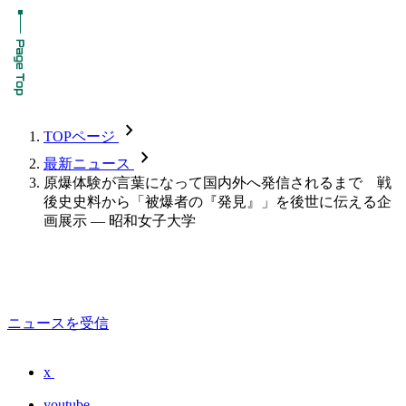
chevron_forward
TOPページ
chevron_forward
最新ニュース
原爆体験が言葉になって国内外へ発信されるまで 戦
後史史料から「被爆者の『発見』」を後世に伝える企
画展示 — 昭和女子大学
ニュースを受信
x
youtube