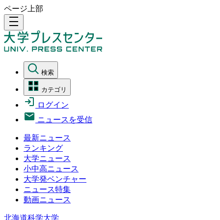
ページ上部
density_medium
検索
カテゴリ
ログイン
ニュースを受信
最新ニュース
ランキング
大学ニュース
小中高ニュース
大学発ベンチャー
ニュース特集
動画ニュース
北海道科学大学