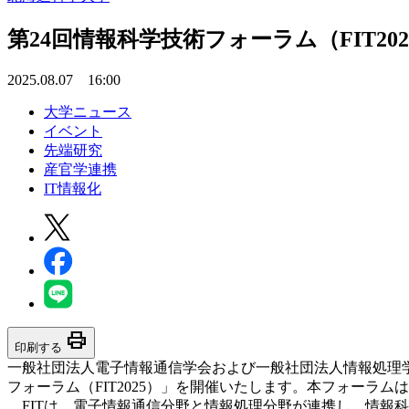
第24回情報科学技術フォーラム（FIT
2025.08.07 16:00
大学ニュース
イベント
先端研究
産官学連携
IT情報化
print
印刷する
一般社団法人電子情報通信学会および一般社団法人情報処理学会
フォーラム（FIT2025）」を開催いたします。本フォーラ
FITは、電子情報通信分野と情報処理分野が連携し、情報