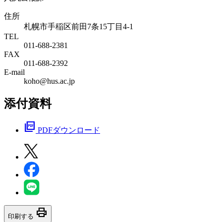
住所
札幌市手稲区前田7条15丁目4-1
TEL
011-688-2381
FAX
011-688-2392
E-mail
koho@hus.ac.jp
添付資料
picture_as_pdf
PDFダウンロード
print
印刷する