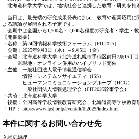
北海道科学大学では、地域社会と連携した教育・研究を推進
当日は
、
最先端の研究成果発表に加え、教育や産業応用に
よる議論が展開される予定です。
会期中は全国から1,500名～2,000名程度の研究者・学
【開催概要】
・名称：第24回情報科学技術フォーラム（FIT2025）
・会期：2025年9月3日（水）～9月5日（金）
・会場：北海道科学大学（北海道札幌市手稲区前田7条15丁目
※現地・オンライン併用のハイブリッド開催
・主催：一般社団法人電子情報通信学会
情報・システムソサイエティ（ISS）
ヒューマンコミュニケーショングループ（HCG）
一般社団法人情報処理学会（FIT2025幹事学会）
・共済：北海道科学大学
・後援：全国高等学校情報教育研究会、北海道高等学校教育
・ HP ：
https://www.ipsj.or.jp/event/fit/fit2025/index.html
本件に関するお問い合わせ先
入試広報課