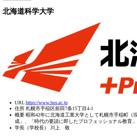
北海道科学大学
URL
https://www.hus.ac.jp
住所
札幌市手稲区前田7条15丁目4-1
概要
昭和42年に北海道工業大学として札幌市手稲町（
成」、「時代の要請に即したプロフェッショナル教育」
学長（学校長）
川上 敬