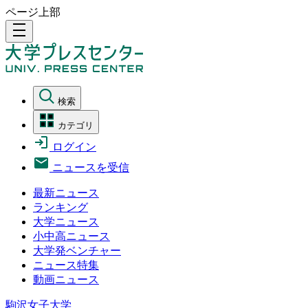
ページ上部
density_medium
検索
カテゴリ
ログイン
ニュースを受信
最新ニュース
ランキング
大学ニュース
小中高ニュース
大学発ベンチャー
ニュース特集
動画ニュース
駒沢女子大学