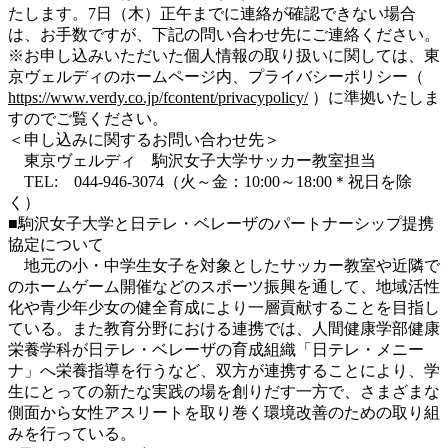
たします。7日（木）正午までに連絡が確認できない場合
は、お手数ですが、下記の問い合わせ先にご連絡ください。
※お申し込みいただいた個人情報の取り扱いに関しては、東
京ヴェルディのホームページ内、プライバシーポリシー（
https://www.verdy.co.jp/fcontent/privacypolicy/
）に準拠いたしま
すのでご覧ください。
＜申し込みに関するお問い合わせ先＞
東京ヴェルディ 駒沢女子大学サッカー教室担当
TEL: 044-946-3074（火～金：10:00～18:00＊祝日を除
く）
■駒沢女子大学と日テレ・ベレーザのパートナーシップ提携
協定について
地元の小・中学生女子を対象としたサッカー教室や近隣で
のホームゲーム開催などのスポーツ振興を通して、地域活性
化や青少年少女の健全育成により一層貢献することを目指し
ている。また教育分野における連携では、人間健康学部健康
栄養学科が日テレ・ベレーザの育成組織「日テレ・メニー
ナ」へ栄養指導を行うなど、双方が連携することにより、学
生にとっての新たな実践の場を創りだす一方で、さまざまな
側面から女性アスリートを取り巻く環境改善のための取り組
みを行っている。