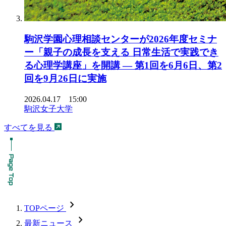
駒沢学園心理相談センターが2026年度セミナ
ー「親子の成長を支える 日常生活で実践でき
る心理学講座」を開講 ― 第1回を6月6日、第2
回を9月26日に実施
2026.04.17 15:00
駒沢女子大学
すべてを見る
chevron_forward
TOPページ
chevron_forward
最新ニュース