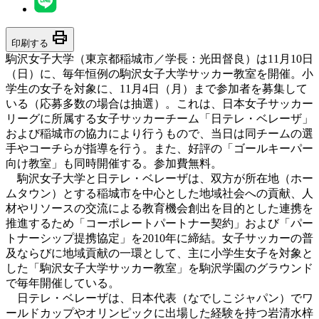
print
印刷する
駒沢女子大学（東京都稲城市／学長：光田督良）は11月10日
（日）に、毎年恒例の駒沢女子大学サッカー教室を開催。小
学生の女子を対象に、11月4日（月）まで参加者を募集して
いる（応募多数の場合は抽選）。これは、日本女子サッカー
リーグに所属する女子サッカーチーム「日テレ・ベレーザ」
および稲城市の協力により行うもので、当日は同チームの選
手やコーチらが指導を行う。また、好評の「ゴールキーパー
向け教室」も同時開催する。参加費無料。
駒沢女子大学と日テレ・ベレーザは、双方が所在地（ホー
ムタウン）とする稲城市を中心とした地域社会への貢献、人
材やリソースの交流による教育機会創出を目的とした連携を
推進するため「コーポレートパートナー契約」および「パー
トナーシップ提携協定」を2010年に締結。女子サッカーの普
及ならびに地域貢献の一環として、主に小学生女子を対象と
した「駒沢女子大学サッカー教室」を駒沢学園のグラウンド
で毎年開催している。
日テレ・ベレーザは、日本代表（なでしこジャパン）でワ
ールドカップやオリンピックに出場した経験を持つ岩清水梓