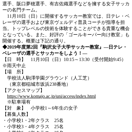
選手、阪口夢穂選手、有吉佐織選手などを擁する女子サッカ
ーの名門チーム。
11月10日（日）に開催するサッカー教室では、日テレ・ベ
レーザの選手および東京ヴェルディ普及コーチが指導を担
当。トップレベルの技術を体験することができる貴重な機会
となっている。また、好評の「ゴールキーパー向け教室」も
開催する。概要は下記の通り。
◆2019年度第2回『駒沢女子大学サッカー教室』―日テレ・
ベレーザの選手とサッカーをしよう！―
【日 時】 11月10日（日）10:15～13:30（受付開始9:45）
※雨天中止
【場 所】
学校法人駒澤学園グラウンド（人工芝）
（東京都稲城市坂浜238番地）
【アクセスマップ】
https://www.komajo.ac.jp/uni/access/index.html
※駐車場有
【対 象】 小学校1～6年生の女子
【募集人数】
・小学校1・2年クラス 25名
・小学校3・4年クラス 25名