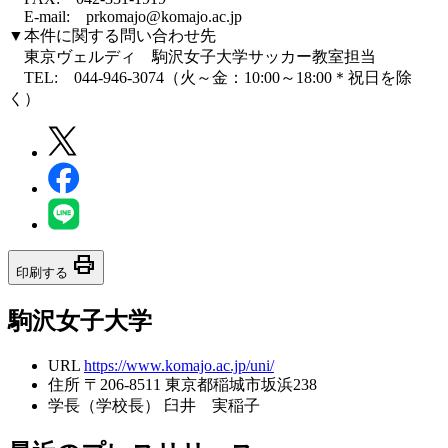
E-mail: prkomajo@komajo.ac.jp
▼本件に関する問い合わせ先
東京ヴェルディ 駒沢女子大学サッカー教室担当
TEL: 044-946-3074（火～金：10:00～18:00＊祝日を除
く）
print
印刷する
駒沢女子大学
URL
https://www.komajo.ac.jp/uni/
住所
〒206-8511 東京都稲城市坂浜238
学長（学校長）
臼井 実稲子