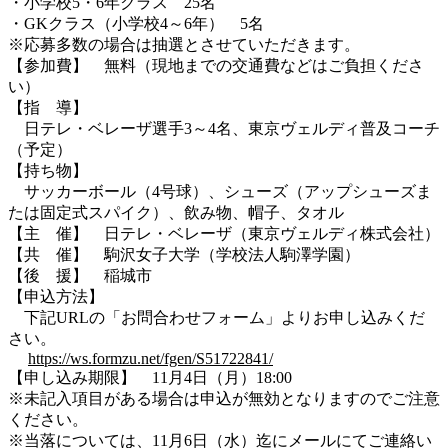
・小学校5・6年クラス 25名
・GKクラス（小学校4～6年） 5名
※応募多数の場合は抽選とさせていただきます。
【参加費】 無料（現地までの交通費などはご負担くださ
い）
【指 導】
日テレ・ベレーザ選手3～4名、東京ヴェルディ普及コーチ
（予定）
【持ち物】
サッカーボール（4号球）、シューズ（アップシューズま
たは固定式スパイク）、飲み物、帽子、タオル
【主 催】 日テレ・ベレーザ（東京ヴェルディ株式会社）
【共 催】 駒沢女子大学（学校法人駒澤学園）
【後 援】 稲城市
【申込方法】
下記URLの「お問合わせフォーム」よりお申し込みくだ
さい。
https://ws.formzu.net/fgen/S51722841/
【申し込み期限】 11月4日（月）18:00
※未記入項目がある場合は申込が無効となりますのでご注意
ください。
※当落については、11月6日（水）迄にメールにてご連絡い