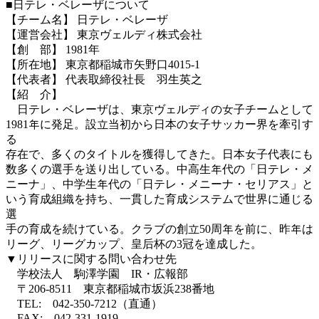
■日テレ・ベレーザについて
【チーム名】 日テレ・ベレーザ
【運営会社】 東京ヴェルディ株式会社
【創 部】 1981年
【所在地】 東京都稲城市矢野口4015-1
【代表者】 代表取締役社長 羽生英之
【紹 介】
日テレ・ベレーザは、東京ヴェルディの女子チームとして
1981年に発足。設立当初から日本の女子サッカー界を牽引す
る
存在で、多くのタイトルを獲得してきた。日本女子代表にも
数多くの選手を送り出している。中高生年代の「日テレ・メ
ニーナ」、中学生年代の「日テレ・メニーナ・セリアス」と
いう育成組織を持ち、一貫した育成システムで世界に通じる
選
手の育成を続けている。クラブの創立50周年を前に、昨年は
リーグ、リーグカップ、皇后杯の3冠を達成した。
▼リリースに関する問い合わせ先
学校法人 駒澤学園 IR・広報部
〒206-8511 東京都稲城市坂浜238番地
TEL: 042-350-7212（直通）
FAX: 042-331-1919