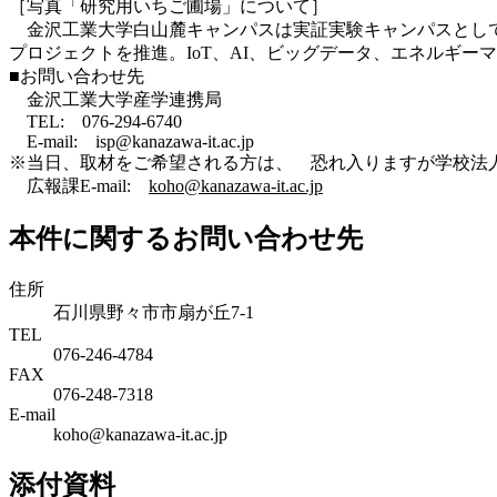
［写真「研究用いちご圃場」について］
金沢工業大学白山麓キャンパスは実証実験キャンパスとして
プロジェクトを推進。IoT、AI、ビッグデータ、エネルギ
■お問い合わせ先
金沢工業大学産学連携局
TEL: 076-294-6740
E-mail:
isp@kanazawa-it.ac.jp
※当日、取材をご希望される方は、 恐れ入りますが学校法人
広報課E-mail:
koho@kanazawa-it.ac.jp
本件に関するお問い合わせ先
住所
石川県野々市市扇が丘7-1
TEL
076-246-4784
FAX
076-248-7318
E-mail
koho@kanazawa-it.ac.jp
添付資料