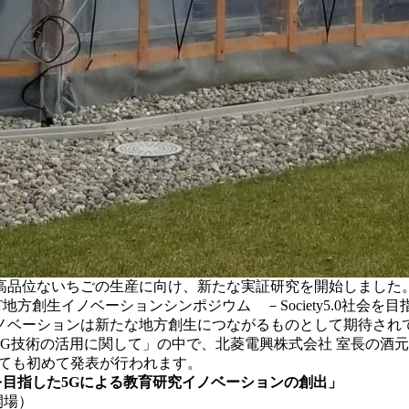
品位ないちごの生産に向け、新たな実証研究を開始しました。
T地方創生イノベーションシンポジウム －Society5.0社会
ノベーションは新たな地方創生につながるものとして期待され
る5G技術の活用に関して」の中で、北菱電興株式会社 室長の
想についても初めて発表が行われます。
.0社会を目指した5Gによる教育研究イノベーションの創出」
0開場）