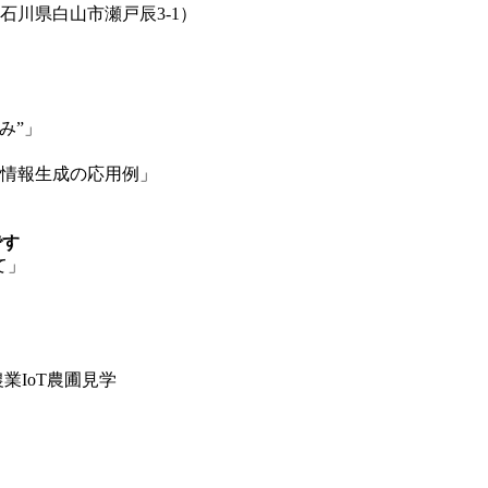
b（石川県白山市瀬戸辰3-1）
組み”」
空間情報生成の応用例」
です
いて」
」
農業IoT農圃見学