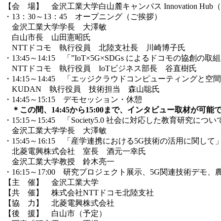
【会 場】 金沢工業大学白山麓キャンパス Innovation Hu
・13：30～13：45 オープニング（ご挨拶）
金沢工業大学学長 大澤敏
白山市長 山田憲昭氏
NTTドコモ 執行役員 北陸支社長 川崎博子氏
・13:45～14:15 「”IoT×5G×SDGs によるドコモの協創の取
NTTドコモ 執行役員 IoTビジネス部長 谷直樹氏
・14:15～14:45 「エッジクラウドコンピューティングと
KUDAN 執行役員 技術担当 森山聡氏
・14:45～15:15 デモセッション・休憩
＊この間、14:45から15:00まで、インタビュー取材が可能
・15:15～15:45 「Society5.0 社会に対応した教育研究につ
金沢工業大学学長 大澤敏
・15:45～16:15 「産学連携における5G技術の活用に関して
北菱電興株式会社 室長 酒元一幸氏
金沢工業大学教授 鈴木亮一
・16:15～17:00 研究プロジェクト展示、5G関連技術デモ、
【主 催】 金沢工業大学
【共 催】 株式会社NTTドコモ北陸支社
【協 力】 北菱電興株式会社
【後 援】 白山市（予定）