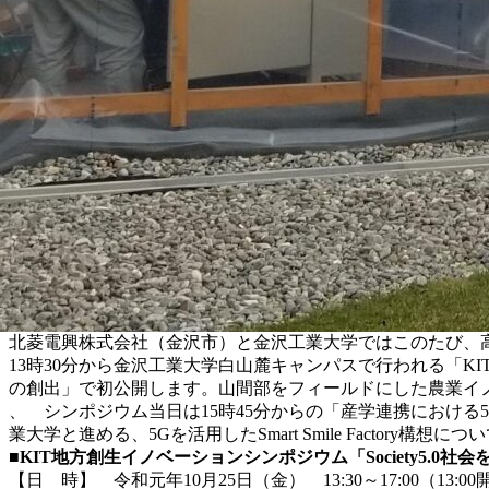
北菱電興株式会社（金沢市）と金沢工業大学ではこのたび、高
13時30分から金沢工業大学白山麓キャンパスで行われる「KI
の創出」で初公開します。山間部をフィールドにした農業イ
、 シンポジウム当日は15時45分からの「産学連携におけ
業大学と進める、5Gを活用したSmart Smile Factory構
■KIT地方創生イノベーションシンポジウム
「Society5
【日 時】 令和元年10月25日（金） 13:30～17:00（13:0