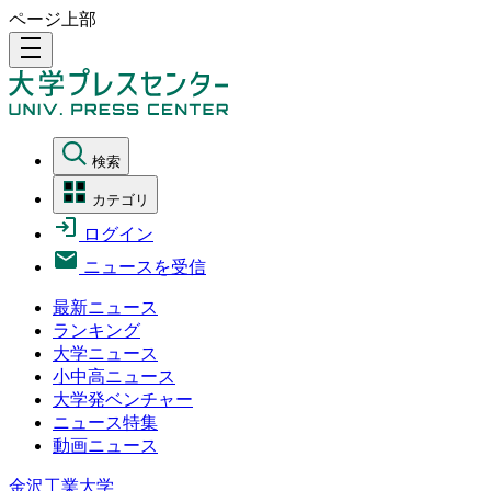
ページ上部
density_medium
検索
カテゴリ
ログイン
ニュースを受信
最新ニュース
ランキング
大学ニュース
小中高ニュース
大学発ベンチャー
ニュース特集
動画ニュース
金沢工業大学