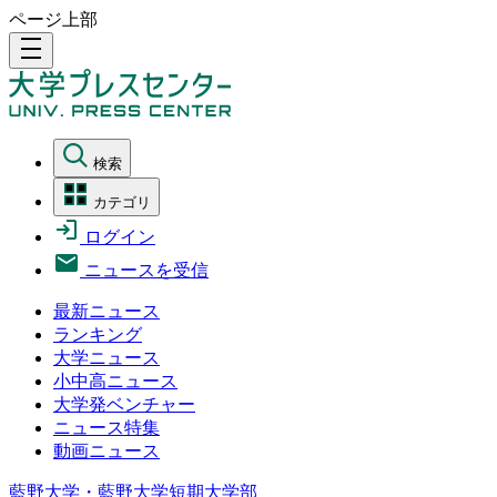
ページ上部
density_medium
検索
カテゴリ
ログイン
ニュースを受信
最新ニュース
ランキング
大学ニュース
小中高ニュース
大学発ベンチャー
ニュース特集
動画ニュース
藍野大学・藍野大学短期大学部