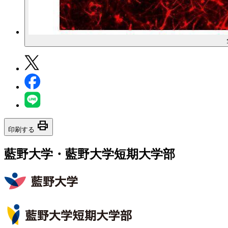
print
印刷する
藍野大学・藍野大学短期大学部