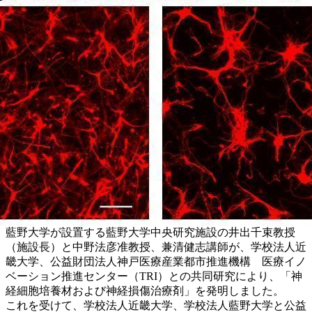
藍野大学が設置する藍野大学中央研究施設の井出千束教授
（施設長）と中野法彦准教授、兼清健志講師が、学校法人近
畿大学、公益財団法人神戸医療産業都市推進機構 医療イノ
ベーション推進センター（TRI）との共同研究により、「神
経細胞培養材および神経損傷治療剤」を発明しました。
これを受けて、学校法人近畿大学、学校法人藍野大学と公益