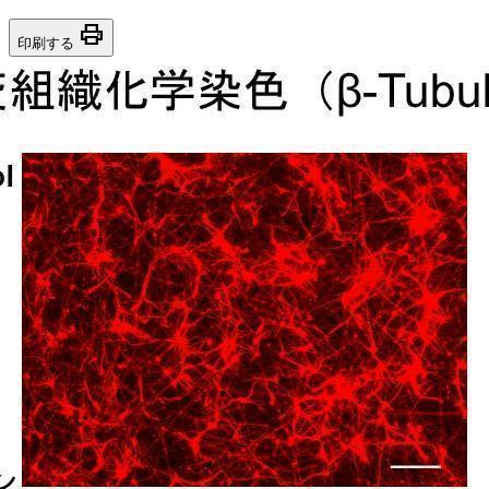
print
印刷する