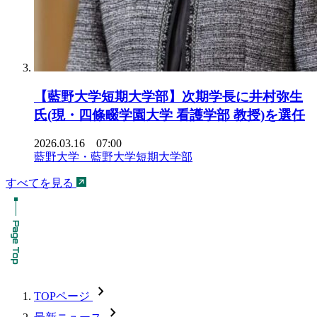
【藍野大学短期大学部】次期学長に井村弥生
氏(現・四條畷学園大学 看護学部 教授)を選任
2026.03.16 07:00
藍野大学・藍野大学短期大学部
すべてを見る
chevron_forward
TOPページ
chevron_forward