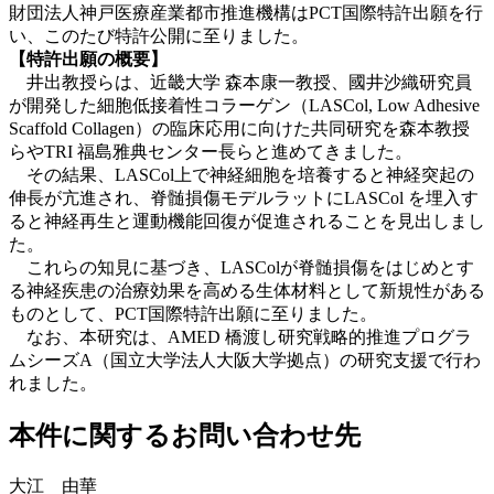
財団法人神戸医療産業都市推進機構はPCT国際特許出願を行
い、このたび特許公開に至りました。
【特許出願の概要】
井出教授らは、近畿大学 森本康一教授、國井沙織研究員
が開発した細胞低接着性コラーゲン（LASCol, Low Adhesive
Scaffold Collagen）の臨床応用に向けた共同研究を森本教授
らやTRI 福島雅典センター長らと進めてきました。
その結果、LASCol上で神経細胞を培養すると神経突起の
伸長が亢進され、脊髄損傷モデルラットにLASCol を埋入す
ると神経再生と運動機能回復が促進されることを見出しまし
た。
これらの知見に基づき、LASColが脊髄損傷をはじめとす
る神経疾患の治療効果を高める生体材料として新規性がある
ものとして、PCT国際特許出願に至りました。
なお、本研究は、AMED 橋渡し研究戦略的推進プログラ
ムシーズA（国立大学法人大阪大学拠点）の研究支援で行わ
れました。
本件に関するお問い合わせ先
大江 由華