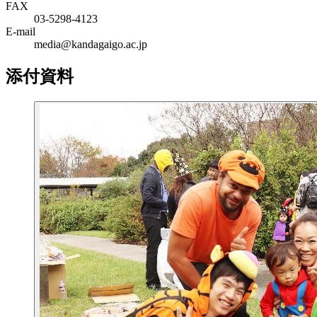
FAX
03-5298-4123
E-mail
media@kandagaigo.ac.jp
添付資料