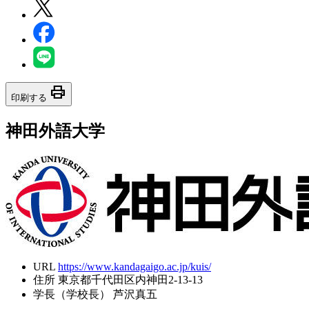
print
印刷する
神田外語大学
URL
https://www.kandagaigo.ac.jp/kuis/
住所
東京都千代田区内神田2-13-13
学長（学校長）
芦沢真五