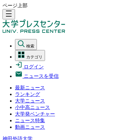
ページ上部
density_medium
検索
カテゴリ
ログイン
ニュースを受信
最新ニュース
ランキング
大学ニュース
小中高ニュース
大学発ベンチャー
ニュース特集
動画ニュース
神田外語大学