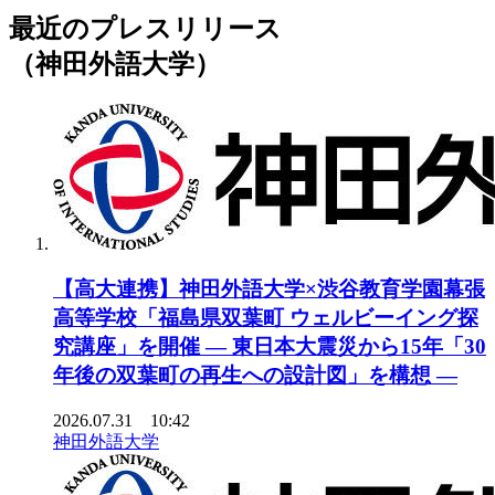
最近のプレスリリース
（神田外語大学）
【高大連携】神田外語大学×渋谷教育学園幕張
高等学校「福島県双葉町 ウェルビーイング探
究講座」を開催 ― 東日本大震災から15年「30
年後の双葉町の再生への設計図」を構想 ―
2026.07.31 10:42
神田外語大学