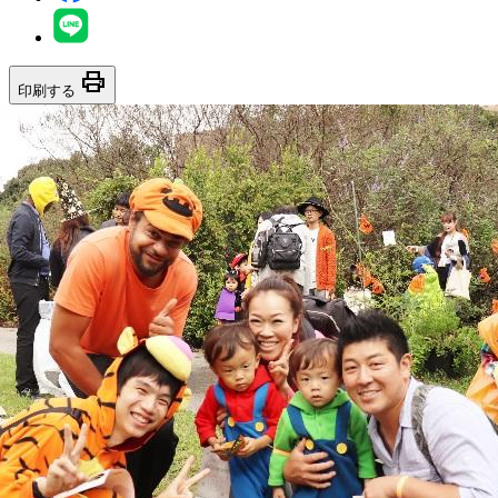
print
印刷する