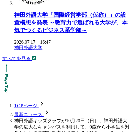
神田外語大学「国際経営学部（仮称）」の設
置構想を発表 ～教育力で選ばれる大学が、本
気でつくるビジネス系学部～
2026.07.17 16:47
神田外語大学
すべてを見る
chevron_forward
TOPページ
chevron_forward
最新ニュース
神田外語キッズクラブが10月20日（日）、神田外語大
学の広大なキャンパスを利用して、0歳から小学生を対