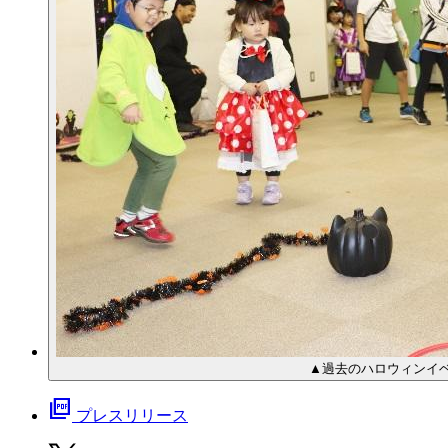
▲過去のハロウィンイ
picture_as_pdf
プレスリリース