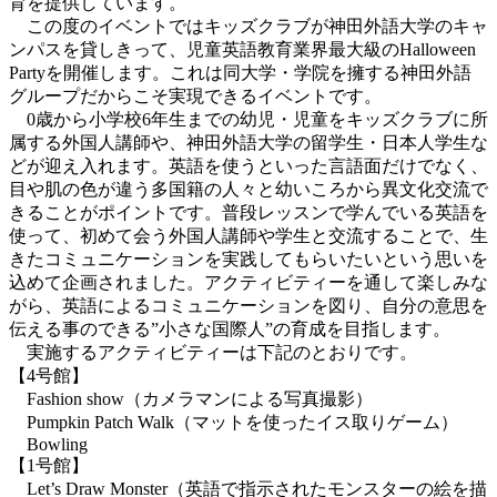
育を提供しています。
この度のイベントではキッズクラブが神田外語大学のキャ
ンパスを貸しきって、児童英語教育業界最大級のHalloween
Partyを開催します。これは同大学・学院を擁する神田外語
グループだからこそ実現できるイベントです。
0歳から小学校6年生までの幼児・児童をキッズクラブに所
属する外国人講師や、神田外語大学の留学生・日本人学生な
どが迎え入れます。英語を使うといった言語面だけでなく、
目や肌の色が違う多国籍の人々と幼いころから異文化交流で
きることがポイントです。普段レッスンで学んでいる英語を
使って、初めて会う外国人講師や学生と交流することで、生
きたコミュニケーションを実践してもらいたいという思いを
込めて企画されました。アクティビティーを通して楽しみな
がら、英語によるコミュニケーションを図り、自分の意思を
伝える事のできる”小さな国際人”の育成を目指します。
実施するアクティビティーは下記のとおりです。
【4号館】
Fashion show（カメラマンによる写真撮影）
Pumpkin Patch Walk（マットを使ったイス取りゲーム）
Bowling
【1号館】
Let’s Draw Monster（英語で指示されたモンスターの絵を描