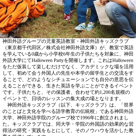
神田外語グループの児童英語教室・神田外語キッズクラブ
（東京都千代田区／株式会社神田外語文庫）が、教室で英語
を学んでいる0歳から小学校6年生の子供たちを対象に、神田
外語大学にてHalloween Partyを開催します。これはHalloween
をただ仮装して楽しむだけでなく、アカデミックな場を活用
して、初めて会う外国人の先生や本学の留学生との交流をす
ることで、どのようなシチュエーションでも自分の意思を伝
えることができる、生きた英語を学ぶことができるイベント
です。子供たちと、その保護者、合わせて約1,200名規模の
イベントで、日頃のレッスンの集大成の場となります。
神田外語キッズクラブ（以下、キッズクラブ）は、「世界
のことばと文化を学べる語学教育の伝統校」である神田外語
大学、神田外語学院のグループ校で1996年に創立されまし
た。キッズクラブでは、同大学・学院の外国語の効果的な習
得法の研究・実践をもとにして、そのノウハウを活かした教