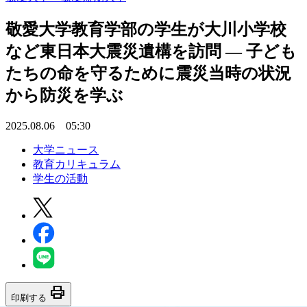
敬愛大学教育学部の学生が大川小学校
など東日本大震災遺構を訪問 ― 子ども
たちの命を守るために震災当時の状況
から防災を学ぶ
2025.08.06 05:30
大学ニュース
教育カリキュラム
学生の活動
print
印刷する