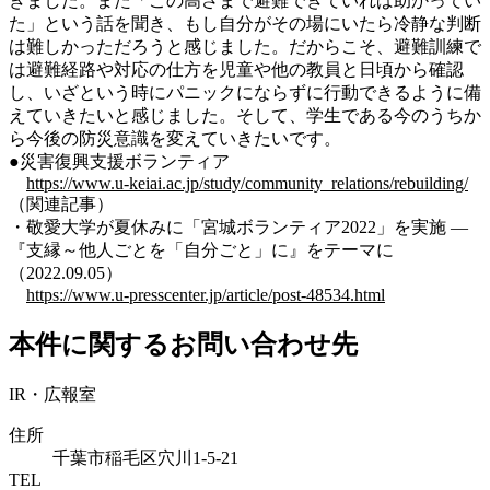
きました。また「この高さまで避難できていれば助かってい
た」という話を聞き、もし自分がその場にいたら冷静な判断
は難しかっただろうと感じました。だからこそ、避難訓練で
は避難経路や対応の仕方を児童や他の教員と日頃から確認
し、いざという時にパニックにならずに行動できるように備
えていきたいと感じました。そして、学生である今のうちか
ら今後の防災意識を変えていきたいです。
●災害復興支援ボランティア
https://www.u-keiai.ac.jp/study/community_relations/rebuilding/
（関連記事）
・敬愛大学が夏休みに「宮城ボランティア2022」を実施 —
『支縁～他人ごとを「自分ごと」に』をテーマに
（2022.09.05）
https://www.u-presscenter.jp/article/post-48534.html
本件に関するお問い合わせ先
IR・広報室
住所
千葉市稲毛区穴川1-5-21
TEL