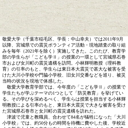
敬愛大学（千葉市稲毛区、学長：中山幸夫）では2011年9月
以降、宮城県での震災ボランティア活動・現地踏査の取り組
みを毎年（2021年を除く）実施してきた。このたび、教育学
部の学生らが「こども学Ⅱ」の授業の一環として宮城県石巻
市および女川町の震災遺構を訪問。小林輝明教授（理科教
育）の引率のもと、学生らは東日本大震災で甚大な被害を受
けた大川小学校や門脇小学校、旧女川交番などを巡り、被災
当時の状況を現地で体感した。
敬愛大学教育学部では、今年度の「こども学Ⅱ」の授業で
学生たちが学ぶテーマの1つとして「防災教育」を挙げてい
る。その学びを深めるべく、学生らは授業を担当する小林輝
明教授による引率のもと、東日本大震災で大きな被害を受け
た宮城県石巻市と女川町の震災遺構を訪れた。
津波で児童と教職員、合わせて84名が犠牲になった「大川
小学校」では、約50分もの時間を待機に費やした後、学校近