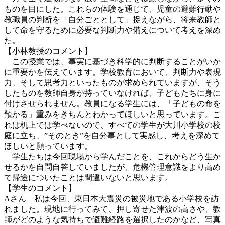
ものを目にした。これらの体験を通じて、児童の避難行動や
教職員の判断を「自分ごととして」捉えながら、将来教師と
して命を守るために必要な判断力や備えについて考えを深め
た。
【小林教授のコメント】
この授業では、事実に基づき科学的に判断することがいか
に重要かを伝えています。学校教育において、判断力や表現
力、そして思考力といったものが求められていますが、そう
したものを教師自身が持っていなければ、子どもたちに身に
付けさせられません。
教員になる学生には、「子どもの命を
預かる」重みをきちんとわかってほしいと思っています。こ
れは机上では学べないので、すべての学生が大川小学校の校
庭に立ち、”そのとき”を自分事として実感し、考えを深めて
ほしいと願っています。
学生たちは今回現場から学んだことを、これからどう生か
せるかを自問自答していましたが、危機管理意識をより高め
て帰途についたことは間違いないと思います。
【学生のコメント】
Aさん 私は今回、東日本大震災の被災地である小学校を訪
れました。現地に行ってみて、押し寄せた津波の高さや、教
師がどのような気持ちで避難経路を選択したのかなど、写真