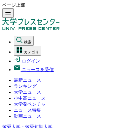
ページ上部
density_medium
検索
カテゴリ
ログイン
ニュースを受信
最新ニュース
ランキング
大学ニュース
小中高ニュース
大学発ベンチャー
ニュース特集
動画ニュース
敬愛大学・敬愛短期大学