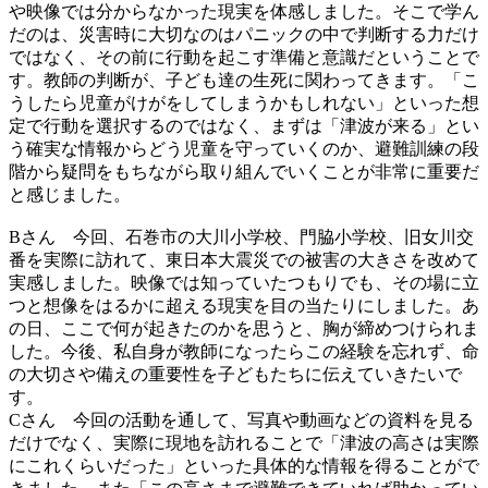
や映像では分からなかった現実を体感しました。そこで学ん
だのは、災害時に大切なのはパニックの中で判断する力だけ
ではなく、その前に行動を起こす準備と意識だということで
す。教師の判断が、子ども達の生死に関わってきます。「こ
うしたら児童がけがをしてしまうかもしれない」といった想
定で行動を選択するのではなく、まずは「津波が来る」とい
う確実な情報からどう児童を守っていくのか、避難訓練の段
階から疑問をもちながら取り組んでいくことが非常に重要だ
と感じました。
Bさん 今回、石巻市の大川小学校、門脇小学校、旧女川交
番を実際に訪れて、東日本大震災での被害の大きさを改めて
実感しました。映像では知っていたつもりでも、その場に立
つと想像をはるかに超える現実を目の当たりにしました。あ
の日、ここで何が起きたのかを思うと、胸が締めつけられま
した。今後、私自身が教師になったらこの経験を忘れず、命
の大切さや備えの重要性を子どもたちに伝えていきたいで
す。
Cさん 今回の活動を通して、写真や動画などの資料を見る
だけでなく、実際に現地を訪れることで「津波の高さは実際
にこれくらいだった」といった具体的な情報を得ることがで