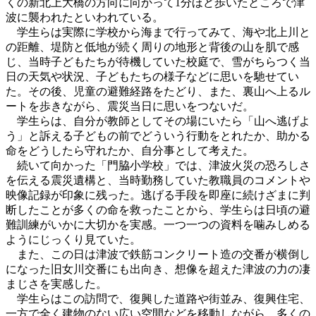
くの新北上大橋の方向に向かって1分ほど歩いたところで津
波に襲われたといわれている。
学生らは実際に学校から海まで行ってみて、海や北上川と
の距離、堤防と低地が続く周りの地形と背後の山を肌で感
じ、当時子どもたちが待機していた校庭で、雪がちらつく当
日の天気や状況、子どもたちの様子などに思いを馳せてい
た。その後、児童の避難経路をたどり、また、裏山へ上るル
ートを歩きながら、震災当日に思いをつないだ。
学生らは、自分が教師としてその場にいたら「山へ逃げよ
う」と訴える子どもの前でどういう行動をとれたか、助かる
命をどうしたら守れたか、自分事として考えた。
続いて向かった「門脇小学校」では、津波火災の恐ろしさ
を伝える震災遺構と、当時勤務していた教職員のコメントや
映像記録が印象に残った。逃げる手段を即座に続けざまに判
断したことが多くの命を救ったことから、学生らは日頃の避
難訓練がいかに大切かを実感。一つ一つの資料を噛みしめる
ようにじっくり見ていた。
また、この日は津波で鉄筋コンクリート造の交番が横倒し
になった旧女川交番にも出向き、想像を超えた津波の力の凄
まじさを実感した。
学生らはこの訪問で、復興した道路や街並み、復興住宅、
一方で全く建物のない広い空間などを移動しながら、多くの