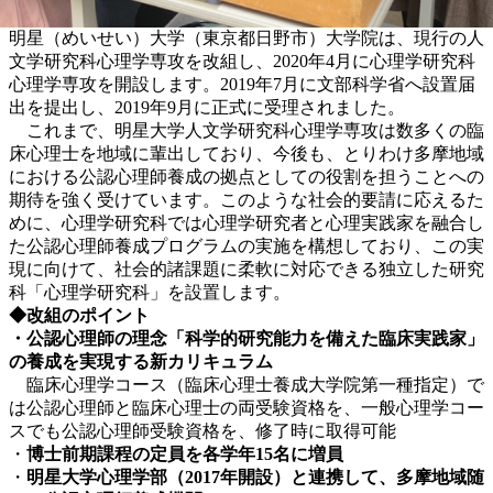
明星（めいせい）大学（東京都日野市）大学院は、現行の人
文学研究科心理学専攻を改組し、2020年4月に心理学研究科
心理学専攻を開設します。2019年7月に文部科学省へ設置届
出を提出し、2019年9月に正式に受理されました。
これまで、明星大学人文学研究科心理学専攻は数多くの臨
床心理士を地域に輩出しており、今後も、とりわけ多摩地域
における公認心理師養成の拠点としての役割を担うことへの
期待を強く受けています。このような社会的要請に応えるた
めに、心理学研究科では心理学研究者と心理実践家を融合し
た公認心理師養成プログラムの実施を構想しており、この実
現に向けて、社会的諸課題に柔軟に対応できる独立した研究
科「心理学研究科」を設置します。
◆改組のポイント
・公認心理師の理念「科学的研究能力を備えた臨床実践家」
の養成を実現する新カリキュラム
臨床心理学コース（臨床心理士養成大学院第一種指定）で
は公認心理師と臨床心理士の両受験資格を、一般心理学コー
スでも公認心理師受験資格を、修了時に取得可能
・
博士前期課程の定員を各学年15名に増員
・
明星大学心理学部（2017年開設）と連携して、多摩地域随