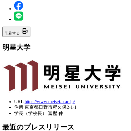
print
印刷する
明星大学
URL
https://www.meisei-u.ac.jp/
住所
東京都日野市程久保2-1-1
学長（学校長）
冨樫 伸
最近のプレスリリース