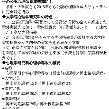
一の公認心理師養成機関に！
学部・大学院とも2018年から公認心理師養成カリキュラム
に完全対応済み
◆大学院心理学研究科の特色
（1）公認心理師の実習として必要な5分野の全てを網羅した
学外実習先に加え、学内設置の「心理相談センター」と連携
した丁寧な実習指導
（2）公認心理師資格を有する実習指導員が常駐する大学院
実習指導室が学内外の実習をきめ細かく支援
（3）正課の授業とは別に「公認心理師国家試験対策講座」
を開講して国家試験の受験を支援（学費とは別に受講料が必
要です）
◆心理学研究科心理学専攻の概要
●名称
心理学研究科心理学専攻（博士前期課程／博士後期課程）
●入学定員
博士前期課程 15名／博士後期課程 3名
●収容定員
博士前期課程 30名／博士後期課程 9名
●修業年限
博士前期課程 2年／博士後期課程 3年
●学位名称