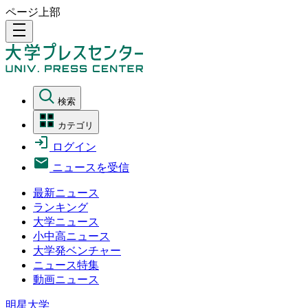
ページ上部
density_medium
検索
カテゴリ
ログイン
ニュースを受信
最新ニュース
ランキング
大学ニュース
小中高ニュース
大学発ベンチャー
ニュース特集
動画ニュース
明星大学