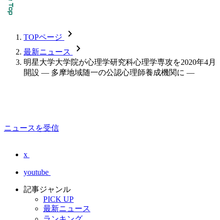
chevron_forward
TOPページ
chevron_forward
最新ニュース
明星大学大学院が心理学研究科心理学専攻を2020年4月
開設 — 多摩地域随一の公認心理師養成機関に —
ニュースを受信
x
youtube
記事ジャンル
PICK UP
最新ニュース
ランキング