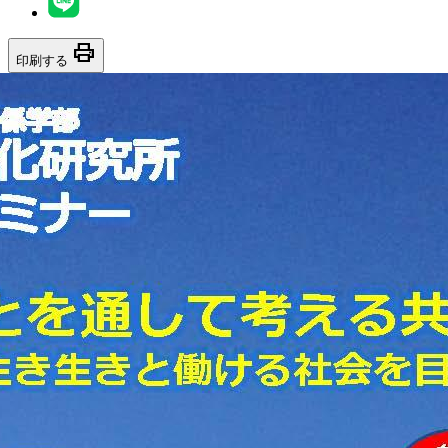
print
印刷する