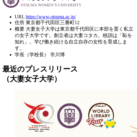
URL
https://www.otsuma.ac.jp/
住所
東京都千代田区三番町12
概要
大妻女子大学は東京都千代田区に本部を置く私立
の女子大学です。創立者は大妻コタカ。校訓は「恥を
知れ」。学び働き続ける自立自存の女性を育成しま
す。
学長（学校長）
市川博
最近のプレスリリース
（大妻女子大学）