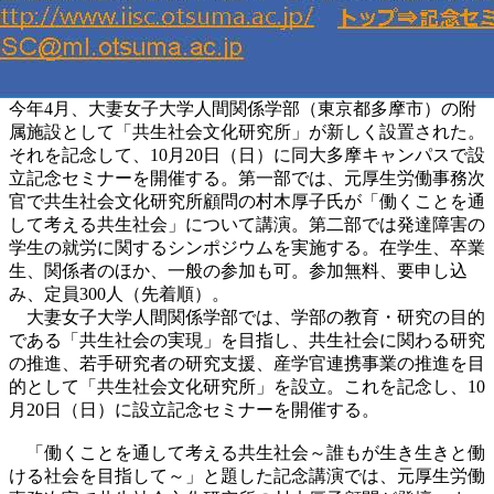
今年4月、大妻女子大学人間関係学部（東京都多摩市）の附
属施設として「共生社会文化研究所」が新しく設置された。
それを記念して、10月20日（日）に同大多摩キャンパスで設
立記念セミナーを開催する。第一部では、元厚生労働事務次
官で共生社会文化研究所顧問の村木厚子氏が「働くことを通
して考える共生社会」について講演。第二部では発達障害の
学生の就労に関するシンポジウムを実施する。在学生、卒業
生、関係者のほか、一般の参加も可。参加無料、要申し込
み、定員300人（先着順）。
大妻女子大学人間関係学部では、学部の教育・研究の目的
である「共生社会の実現」を目指し、共生社会に関わる研究
の推進、若手研究者の研究支援、産学官連携事業の推進を目
的として「共生社会文化研究所」を設立。これを記念し、10
月20日（日）に設立記念セミナーを開催する。
「働くことを通して考える共生社会～誰もが生き生きと働
ける社会を目指して～」と題した記念講演では、元厚生労働