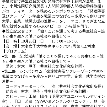
事務次官で共生社会文化研究所の村木厚子顧問が登壇。ま
た、小川浩同研究所所長（人間関係学部人間福祉学科教授）
がコーディネーターを務めるシンポジウムでは、「発達障害
及びグレーゾーン学生を職業につなげる～多摩から創り出す
大学、企業、就労支援の連携～」をテーマに、さまざまな立
場で就労を支援する4人のスピーカーから話を伺う。
◆設立記念セミナー「働くことを通して考える共生社会～誰
もが生き生きと働ける社会を目指して～」
【日 時】10月20日（日） 13：00～16：00
【会 場】大妻女子大学多摩キャンパス7号館7127教室
【プログラム】
●第一部 記念講演「働くことを通して考える共生社会～誰
もが生き生きと働ける社会を目指して～」
講師：村木 厚子（共生社会文化研究所顧問）
●第二部 シンポジウム「発達障害及びグレーゾーン学生を
職業につなげる～多摩から創り出す大学、企業、就労支援の
連携～」
コーディネーター：小川 浩（共生社会文化研究所所長）
助言者：村木 厚子（共生社会文化研究所顧問）
スピーカー：工藤 陽介（明星大学ユニバーサルデザイン
室）、千田 若菜（ながやまメンタルクリニック）、林 美
代子（ベネッセビジネスメイト）、窪 貴志（株式会社エン