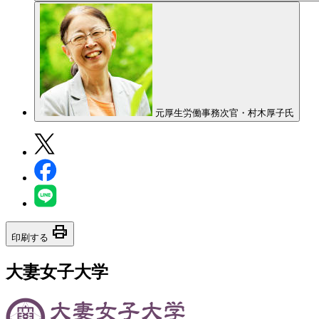
元厚生労働事務次官・村木厚子氏
print
印刷する
大妻女子大学