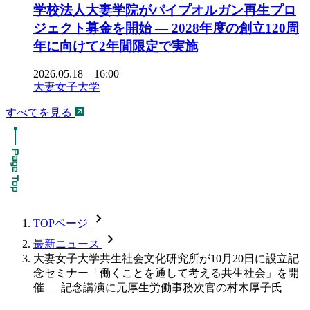
学校法人大妻学院がパイプオルガン再生プロ
ジェクト募金を開始 ― 2028年度の創立120周
年に向けて2年間限定で実施
2026.05.18 16:00
大妻女子大学
すべてを見る
chevron_forward
TOPページ
chevron_forward
最新ニュース
大妻女子大学共生社会文化研究所が10月20日に設立記
念セミナー「働くことを通して考える共生社会」を開
催 — 記念講演に元厚生労働事務次官の村木厚子氏