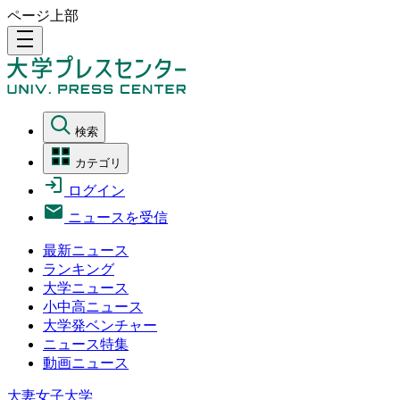
ページ上部
density_medium
検索
カテゴリ
ログイン
ニュースを受信
最新ニュース
ランキング
大学ニュース
小中高ニュース
大学発ベンチャー
ニュース特集
動画ニュース
大妻女子大学