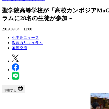
聖学院高等学校が「高校カンボジアMo
ラムに28名の生徒が参加～
2019.09.04 12:00
小中高ニュース
教育カリキュラム
国際交流
print
印刷する