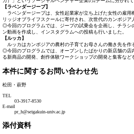
カ）」というソーシャルベンチャー企業の2チームに分かれ
【ラベンダージープ】
ラベンダージープは、女性起業家が立ち上げた女性の雇用機
リッジオブライフスクールに寄付され、次世代のカンボジア
◎今回のプログラムでは、ジープの試乗会を企画し、チラシ
ン動画を作成し、インスタグラムへの投稿も行いました。
【ルッカ】
ルッカはカンボジアの農村の子育てお母さんの働き先を作る
◎今回のプログラムでは、オープンしたばかりの新店舗の店
る新商品の開発、創作体験ワークショップの開発と集客など
本件に関するお問い合わせ先
松田・萩野
TEL
03-3917-8530
E-mail
pr_h@seigakuin-univ.ac.jp
添付資料