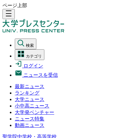
ページ上部
density_medium
検索
カテゴリ
ログイン
ニュースを受信
最新ニュース
ランキング
大学ニュース
小中高ニュース
大学発ベンチャー
ニュース特集
動画ニュース
聖学院中学校・高等学校