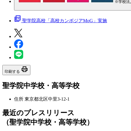
※学校法
picture_as_pdf
聖学院高校「高校カンボジアMoG」実施
print
印刷する
聖学院中学校・高等学校
住所
東京都北区中里3-12-1
最近のプレスリリース
（聖学院中学校・高等学校）