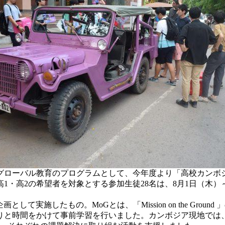
グローバル教育のプログラムとして、今年度より「高校カンボジ
1・高2の希望者を対象とする参加生徒28名は、8月1日（木）
 )との共同企画として実施したもの。MoGとは、「Mission on the
間をかけて事前学習を行いました。カンボジア現地では、「Laven