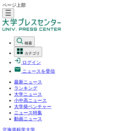
ページ上部
density_medium
検索
カテゴリ
ログイン
ニュースを受信
最新ニュース
ランキング
大学ニュース
小中高ニュース
大学発ベンチャー
ニュース特集
動画ニュース
北海道科学大学