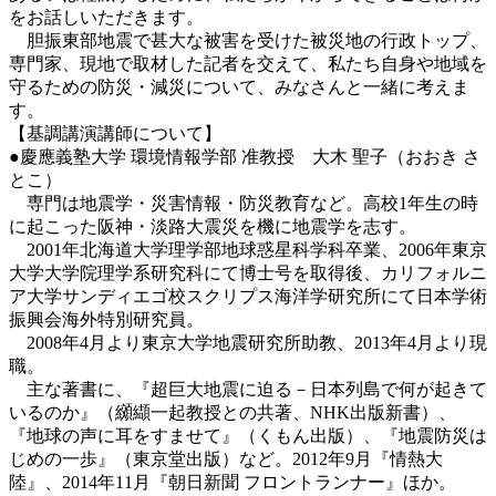
をお話しいただきます。
胆振東部地震で甚大な被害を受けた被災地の行政トップ、
専門家、現地で取材した記者を交えて、私たち自身や地域を
守るための防災・減災について、みなさんと一緒に考えま
す。
【基調講演講師について】
●慶應義塾大学 環境情報学部 准教授 大木 聖子（おおき さ
とこ）
専門は地震学・災害情報・防災教育など。高校1年生の時
に起こった阪神・淡路大震災を機に地震学を志す。
2001年北海道大学理学部地球惑星科学科卒業、2006年東京
大学大学院理学系研究科にて博士号を取得後、カリフォルニ
ア大学サンディエゴ校スクリプス海洋学研究所にて日本学術
振興会海外特別研究員。
2008年4月より東京大学地震研究所助教、2013年4月より現
職。
主な著書に、『超巨大地震に迫る－日本列島で何が起きて
いるのか』（纐纈一起教授との共著、NHK出版新書）、
『地球の声に耳をすませて』（くもん出版）、『地震防災は
じめの一歩』（東京堂出版）など。2012年9月『情熱大
陸』、2014年11月『朝日新聞 フロントランナー』ほか。