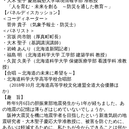
・大木 聖子 慶應義塾大学環境情報学部 准教授
「人を育む・未来を創る ～防災を通した教育～」
【パネルディスカッション】
＜コーディネーター＞
菅井 貴子 （気象予報士・防災士）
＜パネリスト＞
・宮坂 尚市朗（厚真町町長）
・大木 聖子（基調講演講師）
・岩崎 あんり（北海道新聞記者）
・福島 明 （北海道科学大学 工学部 建築学科 教授）
・久賀 久美子（北海道科学大学 保健医療学部 看護学科 准教
授）
【合唱 ～北海道の未来に希望を～】
・北海道科学大学高等学校合唱部
（2018年10月 北海道高等学校文化連盟全道大会優勝ほ
か）
【趣 旨】
昨年9月6日の胆振東部地震発生から1年が経ちました。あ
の地震の記憶は薄らぎはじめていないでしょうか。
阪神大震災を機に地震学者を目指したという新進気鋭の地
震研究者・大木聖子慶応大学准教授に、被害を防ぐために、
あるいは軽減するために、私たちが今からできることは何か