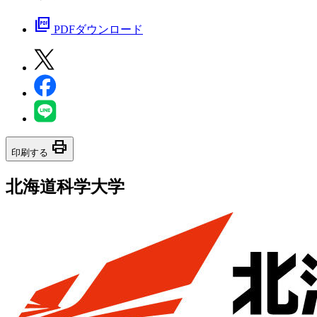
picture_as_pdf
PDFダウンロード
print
印刷する
北海道科学大学