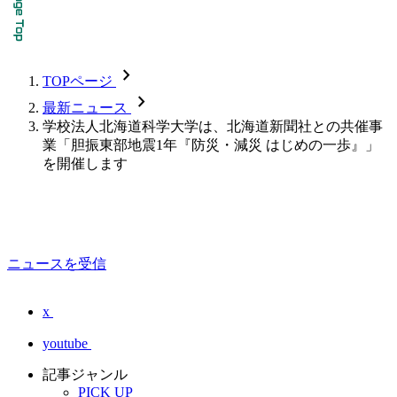
chevron_forward
TOPページ
chevron_forward
最新ニュース
学校法人北海道科学大学は、北海道新聞社との共催事
業「胆振東部地震1年『防災・減災 はじめの一歩』」
を開催します
ニュースを受信
x
youtube
記事ジャンル
PICK UP