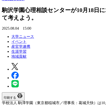
駒沢学園心理相談センターが10月18日に
て考えよう。
2025.08.04 15:00
大学ニュース
イベント
産官学連携
生涯学習
地域貢献
print
印刷する
学校法人 駒澤学園（東京都稲城市／理事長：葛城天快）は10