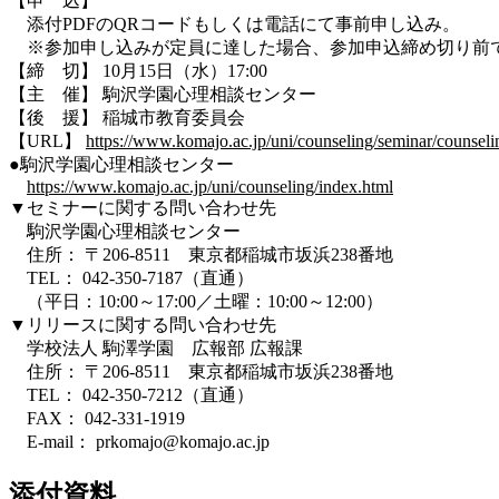
【申 込】
添付PDFのQRコードもしくは電話にて事前申し込み。
※参加申し込みが定員に達した場合、参加申込締め切り前で
【締 切】 10月15日（水）17:00
【主 催】 駒沢学園心理相談センター
【後 援】 稲城市教育委員会
【URL】
https://www.komajo.ac.jp/uni/counseling/seminar/counse
●駒沢学園心理相談センター
https://www.komajo.ac.jp/uni/counseling/index.html
▼セミナーに関する問い合わせ先
駒沢学園心理相談センター
住所： 〒206-8511 東京都稲城市坂浜238番地
TEL： 042-350-7187（直通）
（平日：10:00～17:00／土曜：10:00～12:00）
▼リリースに関する問い合わせ先
学校法人 駒澤学園 広報部 広報課
住所： 〒206-8511 東京都稲城市坂浜238番地
TEL： 042-350-7212（直通）
FAX： 042-331-1919
E-mail： prkomajo@komajo.ac.jp
添付資料