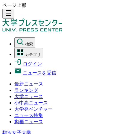
ページ上部
density_medium
検索
カテゴリ
ログイン
ニュースを受信
最新ニュース
ランキング
大学ニュース
小中高ニュース
大学発ベンチャー
ニュース特集
動画ニュース
駒沢女子大学