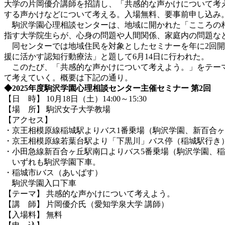
大学の片岡優介講師を招請し、「共感的な声かけについて考
する声かけなどについて考える。入場無料、要事前申し込み
駒沢学園心理相談センターは、地域に開かれた「こころの相
指す大学院生らが、心身の問題や人間関係、家庭内の問題な
同センターでは地域住民を対象としたセミナーを年に2回開
援に活かす認知行動療法」と題して6月14日に行われた。
このたび、「共感的な声かけについて考えよう。」をテーマ
て考えていく。概要は下記の通り。
◆
2025
年度駒沢学園心理相談センター主催セミナー
第
2
回
【日 時】 10月18日（土）14:00～15:30
【場 所】 駒沢女子大学教場
【アクセス】
・京王相模原線稲城駅よりバス1番乗場（駒沢学園、新百合
・京王相模原線若葉台駅より「下黒川」バス停（稲城駅行き
・小田急線新百合ヶ丘駅南口よりバス5番乗場（駒沢学園、
いずれも駒沢学園下車。
・稲城市iバス（あいばす）
駒沢学園入口下車
【テーマ】 共感的な声かけについて考えよう。
【講 師】 片岡優介氏（愛知学泉大学 講師）
【入場料】 無料