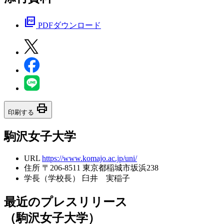
picture_as_pdf
PDFダウンロード
print
印刷する
駒沢女子大学
URL
https://www.komajo.ac.jp/uni/
住所
〒206-8511 東京都稲城市坂浜238
学長（学校長）
臼井 実稲子
最近のプレスリリース
（駒沢女子大学）