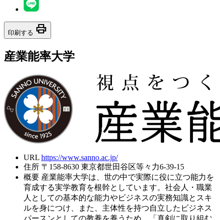
print
印刷する
産業能率大学
URL
https://www.sanno.ac.jp/
住所
〒158-8630 東京都世田谷区等々力6-39-15
概要
産業能率大学は、世の中で実際に役に立つ能力を
育成する実学教育を根幹としています。社会人・職業
人としての基本的な能力やビジネスの実務知識とスキ
ルを身につけ、また、主体性を持つ自立したビジネス
パースンとしての教養を養うため、「真剣に取り組む