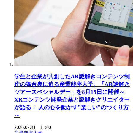
学生と企業が共創したAR謎解きコンテンツ制
作の舞台裏に迫る産業能率大学、「AR謎解き
ツアースペシャルデー」を8月15日に開催～
XRコンテンツ開発企業と謎解きクリエイター
が語る！ 人の心を動かす”楽しい”のつくり方
～
2026.07.31 11:00
産業能率大学