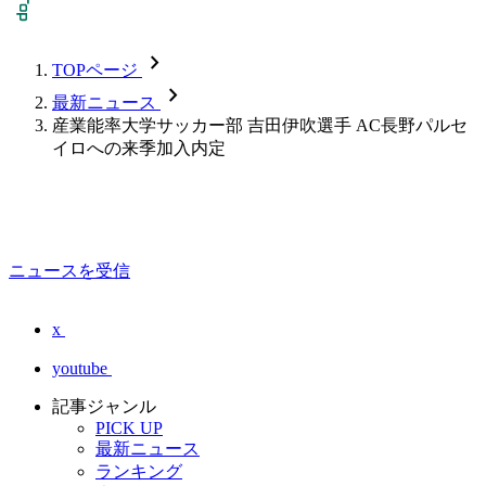
chevron_forward
TOPページ
chevron_forward
最新ニュース
産業能率大学サッカー部 吉田伊吹選手 AC長野パルセ
イロへの来季加入内定
ニュースを受信
x
youtube
記事ジャンル
PICK UP
最新ニュース
ランキング