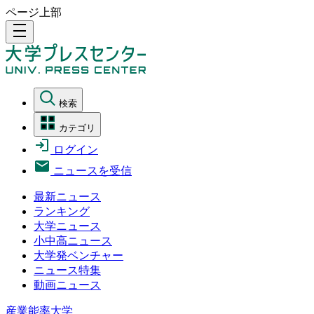
ページ上部
density_medium
検索
カテゴリ
ログイン
ニュースを受信
最新ニュース
ランキング
大学ニュース
小中高ニュース
大学発ベンチャー
ニュース特集
動画ニュース
産業能率大学