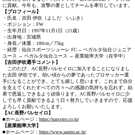
に貢献。今年も、攻撃の要としてチームを牽引しています。
【プロフィール】
・氏名：吉田 伊吹（よしだ いぶき）
・ポジション：FW
・生年月日：1997年11月1日（21歳）
・出身地：宮城県
・身長／体重：180cm／75kg
・経歴：仙台スポーツシューレ FC→ ベガルタ仙台ジュニア
ユース → ベガルタ仙台ユース → 産業能率大学（在学中）
【吉田伊吹選手コメント】
このたび、AC長野パルセイロに加入することになりまし
た吉田 伊吹です。幼い頃からの夢であったプロサッカー選
手になることができ、とても嬉しく思います。これまで自分
を支えてくれたすべての方々への感謝の気持ちを忘れず、結
果で恩返しできるよう頑張ります。AC長野パルセイロに少
しでも早く貢献できるよう日々努力していきますので、応援
よろしくお願いいたします。
【AC長野パルセイロ】
■ホームページ：
https://parceiro.co.jp/
【産業能率大学】
■ホームページ：
https://www.sanno.ac.jp/