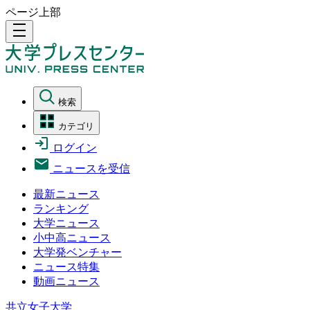
ページ上部
density_medium
検索
カテゴリ
ログイン
ニュースを受信
最新ニュース
ランキング
大学ニュース
小中高ニュース
大学発ベンチャー
ニュース特集
動画ニュース
共立女子大学