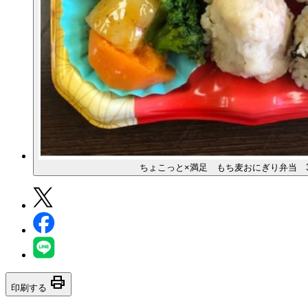
ちょこっと×満足 もち麦おにぎり弁当 3
print
印刷する