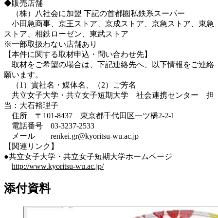
◆販売店舗
（株）八社会に加盟 下記の首都圏私鉄系スーパー
小田急商事、京王ストア、京成ストア、京急ストア、東急
ストア、相鉄ローゼン、東武ストア
※一部取扱わない店舗あり
【本件に関する取材申込・問い合わせ先】
取材をご希望の場合は、下記連絡先へ、以下情報をご連絡
願います。
（1）貴社名・媒体名、（2）ご芳名
共立女子大学・共立女子短期大学 社会連携センター 担
当：大石裕理子
住所 〒101-8437 東京都千代田区一ツ橋2-2-1
電話番号 03-3237-2533
メール renkei.gr@kyoritsu-wu.ac.jp
【関連リンク】
●共立女子大学・共立女子短期大学ホームページ
http://www.kyoritsu-wu.ac.jp/
添付資料