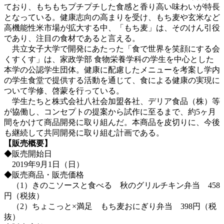
ており、もちもちプチプチした食感と香り高い味わいが特長
となっている。健康志向の高まりを受け、もち麦や玄米など
高機能性米市場が拡大する中、「もち麦」は、そのけん引役
であり、注目の食材であると言える。
共立女子大学で開発にあたった「食で世界を笑顔にする会
くすくす」は、家政学部 食物栄養学科の学生を中心とした
本学の公認学生団体。健康に配慮したメニューを考案し学内
の学生食堂で提供する活動を通じて、食による健康の実現に
ついて学修、啓蒙を行っている。
学生たちと株式会社八社会加盟各社、デリア食品（株）等
が協働し、コンセプトの提案から試作に至るまで、約5ヶ月
間をかけて商品開発に取り組んだ。本商品を皮切りに、今後
も継続して共同開発に取り組む計画である。
【販売概要】
◆販売開始日
2019年9月1日（日）
◆販売商品・販売価格
（1）きのこソースと食べる 秋のグリルチキン弁当 458
円（税抜）
（2）ちょこっと×満足 もち麦おにぎり弁当 398円（税
抜）