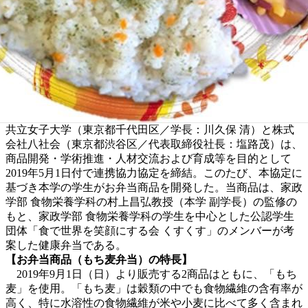
共立女子大学（東京都千代田区／学長：川久保 清）と株式
会社八社会（東京都渋谷区／代表取締役社長：塩路茂）は、
商品開発・学術推進・人材交流および育成等を目的として
2019年5月1日付で連携協力協定を締結。このたび、本協定に
基づき本学の学生がお弁当商品を開発した。当商品は、家政
学部 食物栄養学科の村上昌弘教授（本学 副学長）の監修の
もと、家政学部 食物栄養学科の学生を中心とした公認学生
団体「食で世界を笑顔にする会 くすくす」のメンバーが考
案した健康弁当である。
【お弁当商品（もち麦弁当）の特長】
2019年9月1日（日）より販売する2商品はともに、「もち
麦」を使用。「もち麦」は穀類の中でも食物繊維の含有率が
高く、特に水溶性の食物繊維が米や小麦に比べて多く含まれ