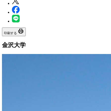
print
印刷する
金沢大学