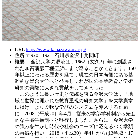
URL
https://www.kanazawa-u.ac.jp/
住所
〒920-1192 石川県金沢市角間町
概要
金沢大学の源流は，1862（文久2）年に創設さ
れた加賀藩彦三種痘所にまで遡ることができます。150
年以上にわたる歴史を経て，現在の日本海側にある基
幹的な総合大学へと発展し，わが国の高等教育と学術
研究の興隆に大きな貢献をしてきました。
このように長い歴史と伝統を誇る金沢大学は，「地
域と世界に開かれた教育重視の研究大学」を大学憲章
に掲げ，より柔軟な学びのシステムを導入するため
に，2008（平成20）年4月，従来の学部学科制から先進
的な学域学類制へと移行しました。さらに，金沢大学
の強みを生かし時代や社会のニーズに応えるべく学類
の再編を行い，2018（平成30）年4月からは3学域・17