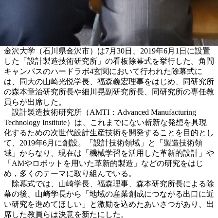
金沢大学（石川県金沢市）は7月30日、2019年6月1日に設置
した「設計製造技術研究所」の看板除幕式を挙行した。角間
キャンパスのハードラボ4玄関において行われた除幕式に
は、同大の山崎光悦学長、福森義宏理事をはじめ、同研究所
の森本章治研究所長や細川晃副研究所長、同研究所の専任教
員らが出席した。
設計製造技術研究所（AMTI：Advanced Manufacturing
Technology Institute）は、これまでにない斬新な発想を具現
化するための次世代設計生産技術を開発することを目的とし
て、2019年6月に創設。「設計技術領域」と「製造技術領
域」からなり、現在は「機械学習を活用した革新的設計」や
「AMやロボットを用いた革新的製造」などの研究をはじ
め，多くのテーマに取り組んでいる。
除幕式では、山崎学長、福森理事、森本研究所長による除
幕の後、山崎学長から「地域の産業創成につながる出口に近
い研究を進めてほしい」と激励を込めたあいさつがあり、出
席した教員らは決意を新たにした。