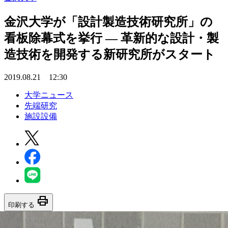
金沢大学が「設計製造技術研究所」の
看板除幕式を挙行 — 革新的な設計・製
造技術を開発する新研究所がスタート
2019.08.21 12:30
大学ニュース
先端研究
施設設備
print
印刷する