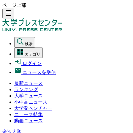
ページ上部
density_medium
検索
カテゴリ
ログイン
ニュースを受信
最新ニュース
ランキング
大学ニュース
小中高ニュース
大学発ベンチャー
ニュース特集
動画ニュース
金沢大学