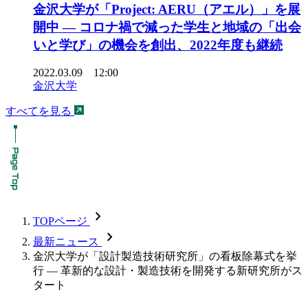
金沢大学が「Project: AERU（アエル）」を展
開中 — コロナ禍で減った学生と地域の「出会
いと学び」の機会を創出、2022年度も継続
2022.03.09 12:00
金沢大学
すべてを見る
chevron_forward
TOPページ
chevron_forward
最新ニュース
金沢大学が「設計製造技術研究所」の看板除幕式を挙
行 — 革新的な設計・製造技術を開発する新研究所がス
タート