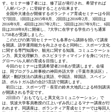
す。セミナー修了者には、修了証が発行され、希望すれば
「人材バンク」に登録することが出来ます。
全国外大連合が開催するボランティア育成セミナーは今回
で7回目。1回目は2015年8月、2回目は2016年2月、3回目は
2016年9月、4回目は2017年2月に、5回目は2017年9月に、6回
目は2018年8月に開催し、7大学に在学する学生のうち通算
1,758名が受講しました。
このたびの第7回セミナーでも各界から講師を招いて講座
を開講。語学運用能力を向上させると同時に、スポーツ文化
に関する専門知識や、観光に関する知識、コミュニケーショ
ン力、異文化理解力、ホスピタリティマインドを身につけた
グローバル人材の育成を目指します。
今回のセミナーは受講希望者210名が受講します。会場
は、同プログラム幹事校の神田外語大学（千葉市美浜区）。
通訳・翻訳技法の講座は英語、中国語、韓国語、スペイン
語、ポルトガル語の合計5言語で開講します。
初日には、スポーツ庁・長官の鈴木大地氏による特別講演
が開講される予定です。
2日目の「おもてなしと異文化コミュニケーション」で
は、筑波大学客員教授の江上いずみ氏によるマナー講座が行
われます。同講座は、ボランティア育成セミナーでは毎回人