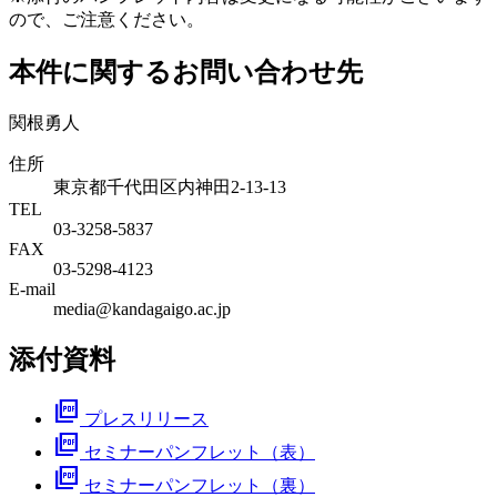
ので、ご注意ください。
本件に関するお問い合わせ先
関根勇人
住所
東京都千代田区内神田2-13-13
TEL
03-3258-5837
FAX
03-5298-4123
E-mail
media@kandagaigo.ac.jp
添付資料
picture_as_pdf
プレスリリース
picture_as_pdf
セミナーパンフレット（表）
picture_as_pdf
セミナーパンフレット（裏）