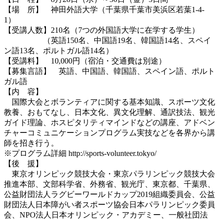
【場 所】 神田外語大学（千葉県千葉市美浜区若葉1-4-
1）
【受講人数】210名（7つの外国語大学に在学する学生）
（英語150名、中国語19名、韓国語14名、スペイ
ン語13名、ポルトガル語14名）
【受講料】 10,000円（宿泊・交通費は別途）
【募集言語】 英語、中国語、韓国語、スペイン語、ポルト
ガル語
【内 容】
国際大会とボランティアに関する基本知識、スポーツ文化
教養、おもてなし、日本文化、異文化理解、通訳技法、観光
ガイド理論、ホスピタリティマインドなどの講座、アドベン
チャーコミュニケーションプログラム実技などを各界から講
師を招き行う。
※プログラム詳細 http://sports-volunteer.tokyo/
【後 援】
東京オリンピック競技大会・東京パラリンピック競技大会
推進本部、文部科学省、外務省、観光庁、東京都、千葉県、
公益財団法人ラグビーワールドカップ2019組織委員会、公益
財団法人日本障がい者スポーツ協会日本パラリンピック委員
会、NPO法人日本オリンピック・アカデミー、一般社団法