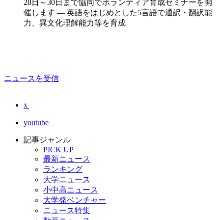
28日～30日まで協同でボランティア育成セミナーを開
催します — 英語をはじめとした5言語で通訳・翻訳能
力、異文化理解能力等を育成
ニュースを受信
x
youtube
記事ジャンル
PICK UP
最新ニュース
ランキング
大学ニュース
小中高ニュース
大学発ベンチャー
ニュース特集