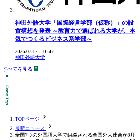
神田外語大学「国際経営学部（仮称）」の設
置構想を発表 ～教育力で選ばれる大学が、本
気でつくるビジネス系学部～
2026.07.17 16:47
神田外語大学
すべてを見る
chevron_forward
TOPページ
chevron_forward
最新ニュース
全国7つの外国語大学で組織される全国外大連合が8月