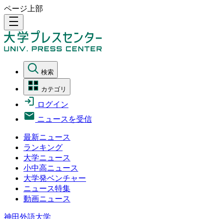
ページ上部
density_medium
検索
カテゴリ
ログイン
ニュースを受信
最新ニュース
ランキング
大学ニュース
小中高ニュース
大学発ベンチャー
ニュース特集
動画ニュース
神田外語大学