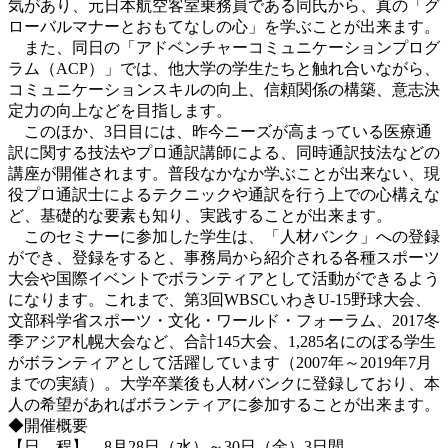
気があり、元日本航空客室乗務員である同氏から、真の「グ
ローバルマナーとおもてなしの心」を学ぶことが出来ます。
また、同日の「アドベンチャーコミュニケーションプログ
ラム（ACP）」では、他大学の学生たちと触れ合いながら、
コミュニケーションスキルの向上、信頼関係の構築、意志決
定力の向上などを目指します。
このほか、3日目には、昨今ニーズが高まっている医療通
訳に関する技法やプロ通訳講師による、同時通訳技法などの
講座が開催されます。普段なかなか学ぶことが出来ない、現
役プロ通訳士によるテクニックや通訳を行う上での心構えな
ど、基礎的な要素も知り、実践することが出来ます。
このセミナーに参加した学生は、「人材バンク」への登録
ができ、登録をすると、事務局から紹介される各種スポーツ
大会や国際イベントでボランティアとして活動ができるよう
になります。これまで、第3回WBSCいわきU-15野球大会、
文部科学省スポーツ・文化・ワールド・フォーラム、2017冬
季アジア札幌大会など、合計145大会、1,285名にのぼる学生
がボランティアとして活躍しています（2007年～2019年7月
までの実績）。大学卒業後も人材バンクに登録しており、本
人の希望があればボランティアに参加することが出来ます。
◆開催概要
【日 程】 8月28日（水）～30日（金）3日間