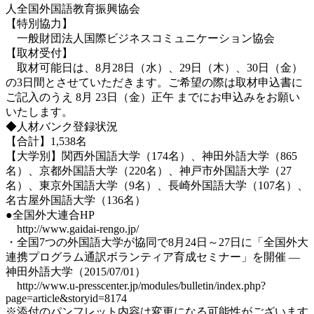
人全国外国語教育振興協会
【特別協力】
一般財団法人国際ビジネスコミュニケーション協会
【取材受付】
取材可能日は、8月28日（水）、29日（木）、30日（金）
の3日間とさせていただきます。ご希望の際は取材申込書に
ご記入のうえ 8月 23日（金）正午 までにお申込みをお願い
いたします。
◆人材バンク登録状況
【合計】1,538名
【大学別】関西外国語大学（174名）、神田外語大学（865
名）、京都外国語大学（220名）、神戸市外国語大学（27
名）、東京外国語大学（9名）、長崎外国語大学（107名）、
名古屋外国語大学（136名）
●全国外大連合HP
http://www.gaidai-rengo.jp/
・全国7つの外国語大学が協同で8月24日～27日に「全国外大
連携プログラム通訳ボランティア育成セミナー」を開催 —
神田外語大学（2015/07/01）
http://www.u-presscenter.jp/modules/bulletin/index.php?
page=article&storyid=8174
※添付のパンフレット内容は変更になる可能性がございます