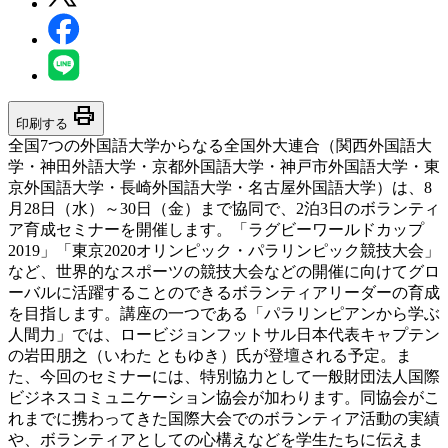
print
印刷する
全国7つの外国語大学からなる全国外大連合（関西外国語大
学・神田外語大学・京都外国語大学・神戸市外国語大学・東
京外国語大学・長崎外国語大学・名古屋外国語大学）は、8
月28日（水）～30日（金）まで協同で、2泊3日のボランティ
ア育成セミナーを開催します。「ラグビーワールドカップ
2019」「東京2020オリンピック・パラリンピック競技大会」
など、世界的なスポーツの競技大会などの開催に向けてグロ
ーバルに活躍することのできるボランティアリーダーの育成
を目指します。講座の一つである「パラリンピアンから学ぶ
人間力」では、ロービジョンフットサル日本代表キャプテン
の岩田朋之（いわた ともゆき）氏が登壇される予定。ま
た、今回のセミナーには、特別協力として一般財団法人国際
ビジネスコミュニケーション協会が加わります。同協会がこ
れまでに携わってきた国際大会でのボランティア活動の実績
や、ボランティアとしての心構えなどを学生たちに伝えま