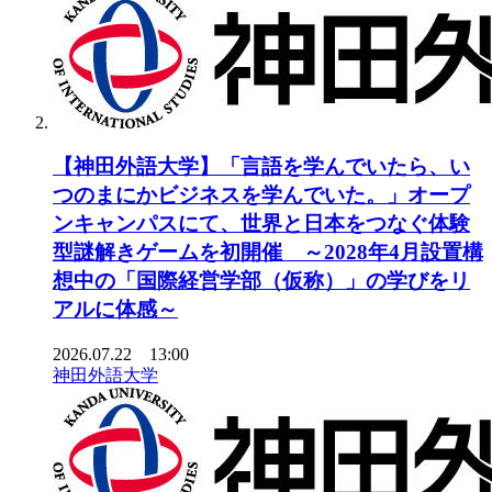
【神田外語大学】「言語を学んでいたら、い
つのまにかビジネスを学んでいた。」オープ
ンキャンパスにて、世界と日本をつなぐ体験
型謎解きゲームを初開催 ～2028年4月設置構
想中の「国際経営学部（仮称）」の学びをリ
アルに体感～
2026.07.22 13:00
神田外語大学