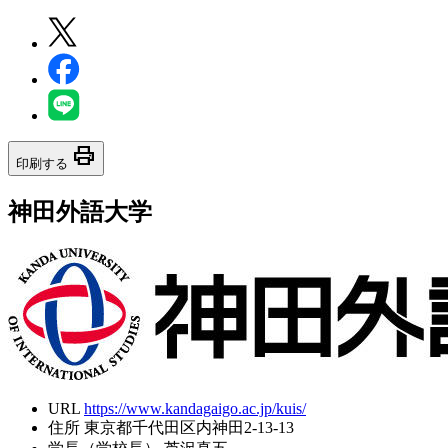
print
印刷する
神田外語大学
URL
https://www.kandagaigo.ac.jp/kuis/
住所
東京都千代田区内神田2-13-13