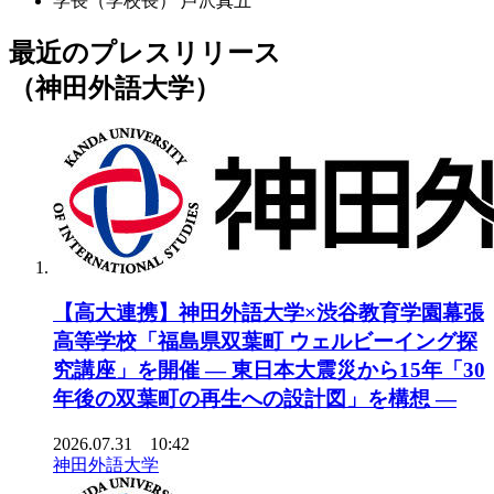
学長（学校長）
芦沢真五
最近のプレスリリース
（神田外語大学）
【高大連携】神田外語大学×渋谷教育学園幕張
高等学校「福島県双葉町 ウェルビーイング探
究講座」を開催 ― 東日本大震災から15年「30
年後の双葉町の再生への設計図」を構想 ―
2026.07.31 10:42
神田外語大学