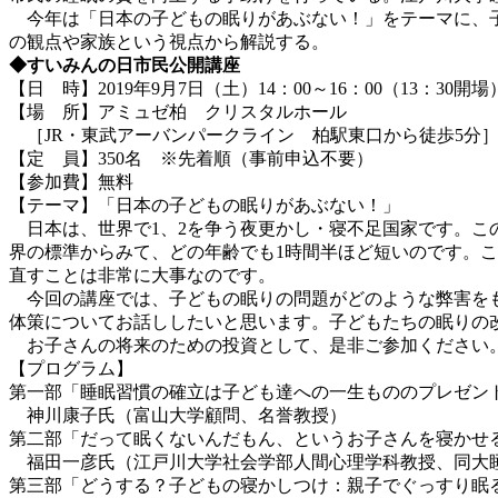
今年は「日本の子どもの眠りがあぶない！」をテーマに、子
の観点や家族という視点から解説する。
◆すいみんの日市民公開講座
【日 時】2019年9月7日（土）14：00～16：00（13：30開場
【場 所】アミュゼ柏 クリスタルホール
［JR・東武アーバンパークライン 柏駅東口から徒歩5分
【定 員】350名 ※先着順（事前申込不要）
【参加費】無料
【テーマ】「日本の子どもの眠りがあぶない！」
日本は、世界で1、2を争う夜更かし・寝不足国家です。こ
界の標準からみて、どの年齢でも1時間半ほど短いのです。
直すことは非常に大事なのです。
今回の講座では、子どもの眠りの問題がどのような弊害をも
体策についてお話ししたいと思います。子どもたちの眠りの
お子さんの将来のための投資として、是非ご参加ください
【プログラム】
第一部「睡眠習慣の確立は子ども達への一生もののプレゼン
神川康子氏（富山大学顧問、名誉教授）
第二部「だって眠くないんだもん、というお子さんを寝かせ
福田一彦氏（江戸川大学社会学部人間心理学科教授、同大
第三部「どうする？子どもの寝かしつけ：親子でぐっすり眠