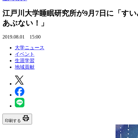
江戸川大学睡眠研究所が9月7日に「す
あぶない！」
2019.08.01 15:00
大学ニュース
イベント
生涯学習
地域貢献
print
印刷する