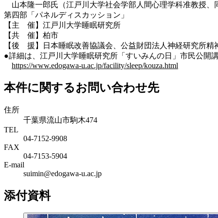
山本隆一郎氏（江戸川大学社会学部人間心理学科准教授、
第四部「パネルディスカッション」
【主 催】江戸川大学睡眠研究所
【共 催】柏市
【後 援】日本睡眠改善協議会、公益財団法人神経研究所精
●詳細は、江戸川大学睡眠研究所「すいみんの日」市民公開
https://www.edogawa-u.ac.jp/facility/sleep/kouza.html
本件に関するお問い合わせ先
住所
千葉県流山市駒木474
TEL
04-7152-9908
FAX
04-7153-5904
E-mail
suimin@edogawa-u.ac.jp
添付資料