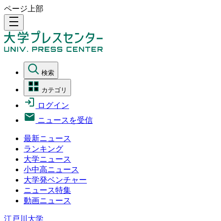
ページ上部
density_medium
検索
カテゴリ
ログイン
ニュースを受信
最新ニュース
ランキング
大学ニュース
小中高ニュース
大学発ベンチャー
ニュース特集
動画ニュース
江戸川大学