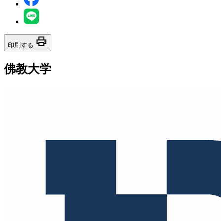
print
印刷する
佛教大学