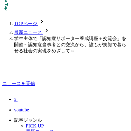
chevron_forward
TOPページ
chevron_forward
最新ニュース
学生主体で「認知症サポーター養成講座＋交流会」を
開催～認知症当事者との交流から、誰もが笑顔で暮ら
せる社会の実現をめざして～
ニュースを受信
x
youtube
記事ジャンル
PICK UP