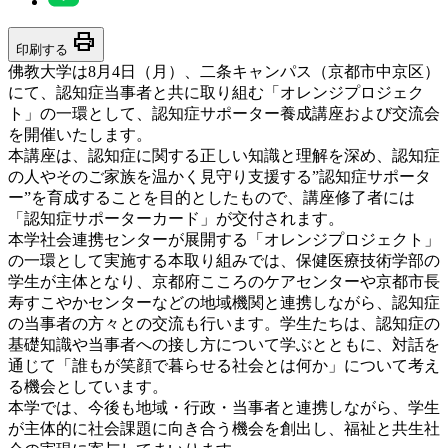
print
印刷する
佛教大学は8月4日（月）、二条キャンパス（京都市中京区）
にて、認知症当事者と共に取り組む「オレンジプロジェク
ト」の一環として、認知症サポーター養成講座および交流会
を開催いたします。
本講座は、認知症に関する正しい知識と理解を深め、認知症
の人やそのご家族を温かく見守り支援する”認知症サポータ
ー”を育成することを目的としたもので、講座修了者には
「認知症サポーターカード」が交付されます。
本学社会連携センターが展開する「オレンジプロジェクト」
の一環として実施する本取り組みでは、保健医療技術学部の
学生が主体となり、京都府こころのケアセンターや京都市長
寿すこやかセンターなどの地域機関と連携しながら、認知症
の当事者の方々との交流も行います。学生たちは、認知症の
基礎知識や当事者への接し方について学ぶとともに、対話を
通じて「誰もが笑顔で暮らせる社会とは何か」について考え
る機会としています。
本学では、今後も地域・行政・当事者と連携しながら、学生
が主体的に社会課題に向き合う機会を創出し、福祉と共生社