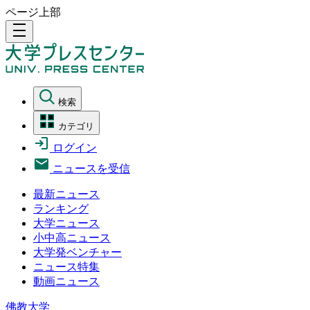
ページ上部
density_medium
検索
カテゴリ
ログイン
ニュースを受信
最新ニュース
ランキング
大学ニュース
小中高ニュース
大学発ベンチャー
ニュース特集
動画ニュース
佛教大学