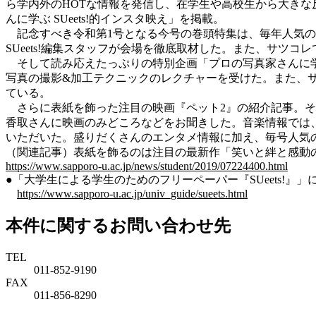
ら学内外のHOTな情報を発信し、在学生や高校生から大きな反響
んに学ぶ SUeets!的インスタ映え」を掲載。
記念すべき令和第1号となる今号の巻頭特集は、毎年人気のファッ
SUeets!編集スタッフが会場を徹底取材した。また、サツ
そして読み応えたっぷりの特別企画「プロの写真家さんに学ぶ S
写真の撮影&加工テクニックのレクチャーを受けた。また、サ
ている。
さらに表紙を飾った注目の映画『ペット2』の紹介記事。そ
香取さんに映画のみどころなどをお聞きした。音楽情報では、
いただいた。盛りだくさんのエンタメ情報に加え、毎号人気
（関連記事）表紙を飾るのは注目の最新作「笑いと絆と感動の物語。映
https://www.sapporo-u.ac.jp/news/student/2019/07224400.html
●「大学生による学生のためのフリーペーパー『SUeets!』
https://www.sapporo-u.ac.jp/univ_guide/sueets.html
本件に関するお問い合わせ先
TEL
011-852-9190
FAX
011-856-8290