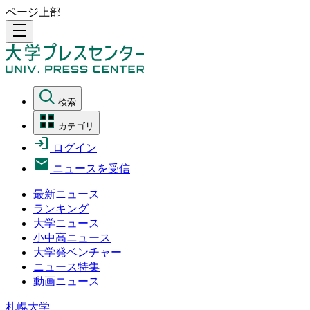
ページ上部
density_medium
検索
カテゴリ
ログイン
ニュースを受信
最新ニュース
ランキング
大学ニュース
小中高ニュース
大学発ベンチャー
ニュース特集
動画ニュース
札幌大学