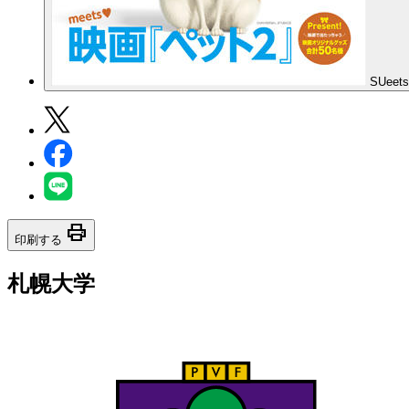
SUeets
print
印刷する
札幌大学