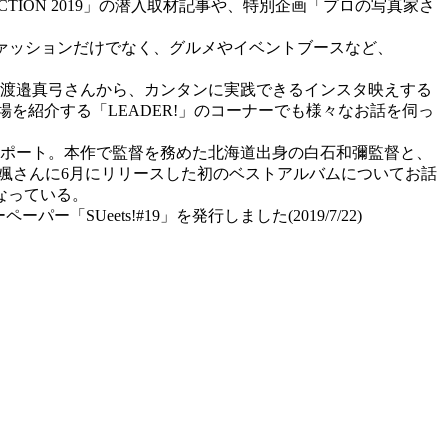
TION 2019」の潜入取材記事や、特別企画「プロの写真家さ
」。ファッションだけでなく、グルメやイベントブースなど、
写真家渡邉真弓さんから、カンタンに実践できるインスタ映えする
を紹介する「LEADER!」のコーナーでも様々なお話を伺っ
ポート。本作で監督を務めた北海道出身の白石和彌監督と、
田颯さんに6月にリリースした初のベストアルバムについてお話
なっている。
eets!#19」を発行しました(2019/7/22)