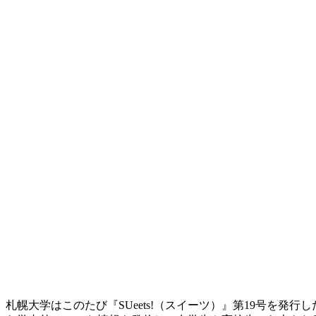
札幌大学はこのたび『SUeets!（スイーツ）』第19号を発