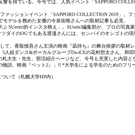
を得ている。今号では、人気イベント「SAPPORO COLLEC
ションイベント「SAPPORO COLLECTION 2019
コレでモデルを務めた女優の今泉佑唯さんへの取材記事も必見。
Ueets!的インスタ映え」。SUeets!編集部が、プロの
ツダイのOGでもある渡邉さんには、センパイのオシゴトの現場
して、香取慎吾さん主演の映画『凪待ち』の舞台挨拶の取材レ
5人組ダンス&ボーカルグループDa-iCEの花村想太さん、和
の札大生・先生、部活紹介ページなど、今号も充実した内容と
画『ペット2』」!! *大学生による学生のためのフリーペーパー「SU
」について（札幌大学HP内）