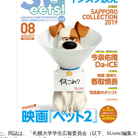
行した。同誌は、「札幌大学学生広報委員会（以下、SUeets!編