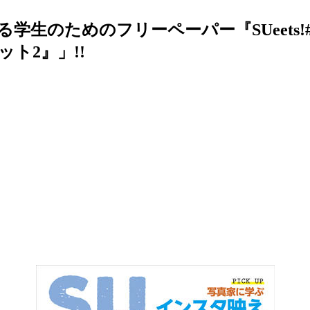
生のためのフリーペーパー『SUeets!#
ト2』」!!