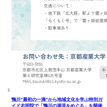
鴨川”最初の一滴”から地域文化を学ぶ特別ガ
イド志明院で「鴨川の源流をめぐる」を開催