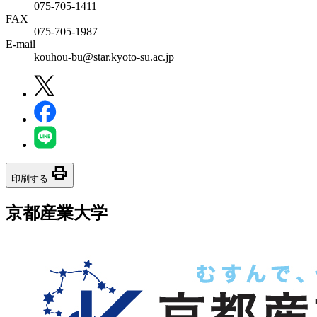
075-705-1411
FAX
075-705-1987
E-mail
kouhou-bu@star.kyoto-su.ac.jp
print
印刷する
京都産業大学