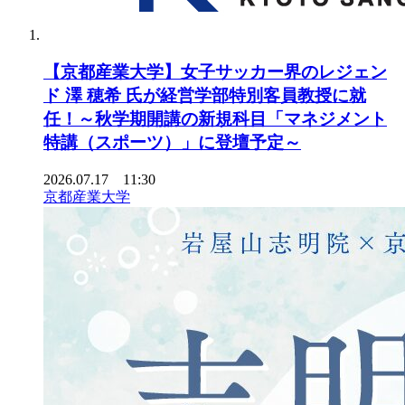
【京都産業大学】女子サッカー界のレジェン
ド 澤 穂希 氏が経営学部特別客員教授に就
任！～秋学期開講の新規科目「マネジメント
特講（スポーツ）」に登壇予定～
2026.07.17 11:30
京都産業大学