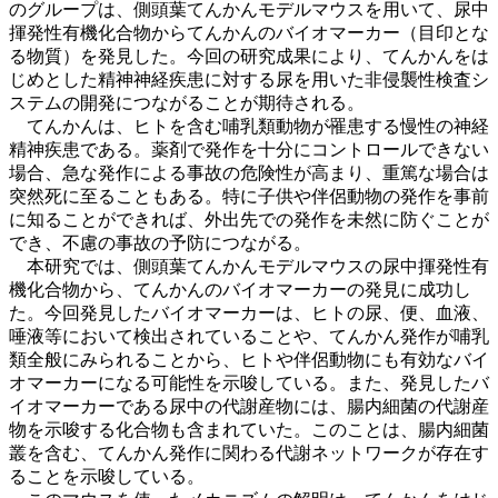
のグループは、側頭葉てんかんモデルマウスを用いて、尿中
揮発性有機化合物からてんかんのバイオマーカー（目印とな
る物質）を発見した。今回の研究成果により、てんかんをは
じめとした精神神経疾患に対する尿を用いた非侵襲性検査シ
ステムの開発につながることが期待される。
てんかんは、ヒトを含む哺乳類動物が罹患する慢性の神経
精神疾患である。薬剤で発作を十分にコントロールできない
場合、急な発作による事故の危険性が高まり、重篤な場合は
突然死に至ることもある。特に子供や伴侶動物の発作を事前
に知ることができれば、外出先での発作を未然に防ぐことが
でき、不慮の事故の予防につながる。
本研究では、側頭葉てんかんモデルマウスの尿中揮発性有
機化合物から、てんかんのバイオマーカーの発見に成功し
た。今回発見したバイオマーカーは、ヒトの尿、便、血液、
唾液等において検出されていることや、てんかん発作が哺乳
類全般にみられることから、ヒトや伴侶動物にも有効なバイ
オマーカーになる可能性を示唆している。また、発見したバ
イオマーカーである尿中の代謝産物には、腸内細菌の代謝産
物を示唆する化合物も含まれていた。このことは、腸内細菌
叢を含む、てんかん発作に関わる代謝ネットワークが存在す
ることを示唆している。