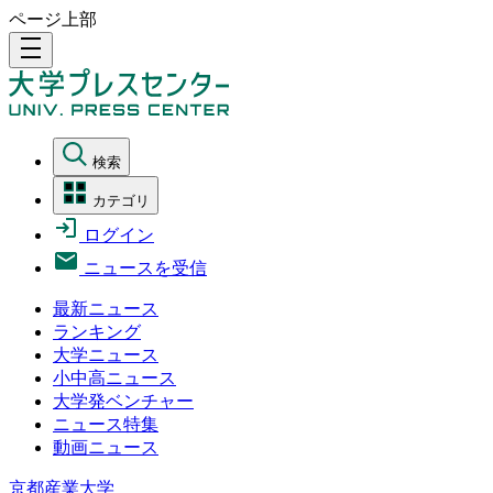
ページ上部
density_medium
検索
カテゴリ
ログイン
ニュースを受信
最新ニュース
ランキング
大学ニュース
小中高ニュース
大学発ベンチャー
ニュース特集
動画ニュース
京都産業大学