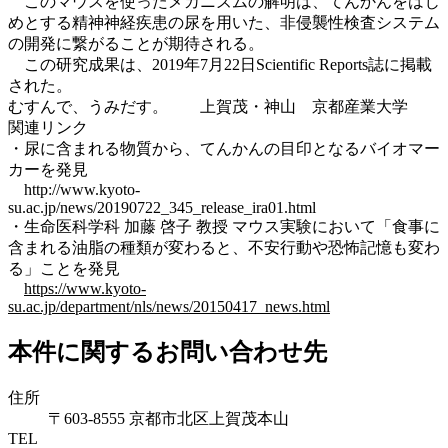
このマウスを使ったメカニズムの解明は、てんかんをはじ
めとする精神神経疾患の尿を用いた、非侵襲性検査システム
の開発に繋がることが期待される。
この研究成果は、2019年7月22日Scientific Reports誌に掲載
された。
むすんで、うみだす。 上賀茂・神山 京都産業大学
関連リンク
・尿に含まれる物質から、てんかんの目印となるバイオマー
カーを発見
http://www.kyoto-
su.ac.jp/news/20190722_345_release_ira01.html
・生命医科学科 加藤 啓子 教授 マウス実験において「食事に
含まれる油脂の種類が変わると、不安行動や恐怖記憶も変わ
る」ことを発見
https://www.kyoto-
su.ac.jp/department/nls/news/20150417_news.html
本件に関するお問い合わせ先
住所
〒603-8555 京都市北区上賀茂本山
TEL