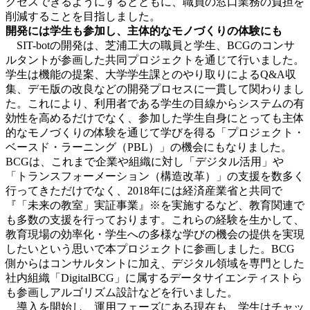
クセスできるようにするとともに、職員の窓口業務の負担を
削減することを目指しました。
開発には学生も参加し、主体的なモノづくりの体験にも
SIT-botの開発は、芝浦工大の職員と学生、BCGのコンサ
ルタントが参画した共同プロジェクトを通じて行いました。
学生は機能の提案、大学学生課とのやり取りによるQ&A収
集、デモ版の改良などの開発プロセスに一貫して関わりまし
た。これにより、利用者である学生の目線からシステムの有
効性を高めるだけでなく、参加した学生自身にとっても主体
的なモノづくりの体験を通じて学びを得る「プロジェクト・
ベースド・ラーニング（PBL）」の機会にもなりました。
BCGは、これまで企業や組織に対し「デジタル活用」や
「トランスフォーメーション（構造改革）」の支援を数多く
行ってきただけでなく、2018年には経済産業省と共同で
『「未来の教室」実証事業』※を実施するなど、教育関連で
も多数の支援を行っております。これらの経験を生かして、
教育現場の効率化・学生への多様な学びの機会の提供を実現
したいという思いで本プロジェクトに参画しました。BCG
側からはコンサルタントに加え、デジタル領域を専門とした
社内組織「DigitalBCG」に属するデータサイエンティストら
も参画しアルゴリズム設計などを行いました。
導入を開始し、運用フェーズにある現在も、学生はチャッ