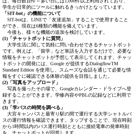
は、毎日数百件～多い日には1,000件以上利用されており、
学生が日常的にツールに触れるきっかけとなっています。
「SIT-bot」の機能について
SIT-botは、LINEで「友達追加」することで使用すること
ができ、現在は6種類の機能を備えています。
今後も、様々な機能の追加を検討しています。
(1)「チャットボットに質問」
大学生活に関して気軽に問い合わせできるチャットボット
です。例えば、「留学」など単語を入力するだけで、必要な
情報をチャットボットが予想して表示してくれます。チャッ
トボットの開発には、Google が提供するDialogflowTM
Standard Edition を使用し、スムーズな会話を通じて必要な情
報をすぐに確認できる体験の提供を目指しました。
(2)「写真をアップロード」
写真を撮ったその場で、Googleカレンダー・ドライブへ登
録することができます。学修内容やPBLの記録などに利用で
きます。
(3)「学バスの時間を調べる」
大宮キャンパスと最寄り駅の間で運行する大学シャトルバ
スの運行情報を確認できます。タップすることで、現在時刻
から1時間以内のバス運行時刻とともに接続電車の発車時刻
を、チャットボットが回答します。