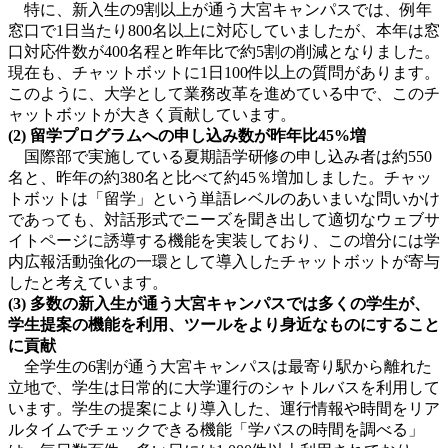
特に、新入生の9割以上が通う大宮キャンパスでは、例年
窓口で1日当たり800名以上に対応していましたが、本年は窓
口対応件数が400名程と昨年比で約5割の削減となりました。
現在も、チャットボットに1日100件以上の質問があります。
このように、大学として業務改革を進めている中で、このチ
ャットボットが大きく貢献しています。
(2) 留学プログラムへの申し込み数が昨年比45%増
国際部で実施している夏期語学研修の申し込み者は約550
名と、昨年の約380名と比べて約45％増加しました。チャッ
トボットは「留学」という単語レベルのあいまいな問いかけ
であっても、対話形式でニーズを聞き出して適切なウェブサ
イトページに誘導する機能を実装しており、この増分には学
内広報活動強化の一環として導入したチャットボットが寄与
したと考えています。
(3) 多数の新入生が通う大宮キャンパスでは多くの学生が、
学生提案の機能を利用、ツールをより身近なものにすること
に貢献
全学生の6割が通う大宮キャンパスは最寄り駅から離れた
立地で、学生は日常的に大学運行のシャトルバスを利用して
います。学生の提案により導入した、運行情報や時間をリア
ルタイムでチェックできる機能「学バスの時間を調べる」