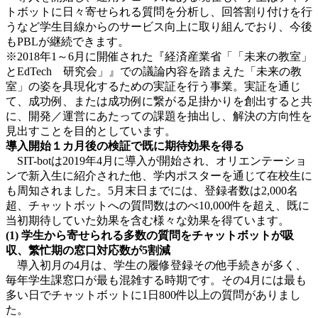
トボットに日々寄せられる質問を分析し、回答割り付けを行
うなど学生目線からのサービス向上に取り組んでおり、今後
もPBLが継続できます。
※2018年1～6月に開催された『経済産業省「「未来の教室」
とEdTech 研究会」』での議論内容を踏まえた「未来の教
室」の姿を具現化するための実証を行う事業。実証を通じ
て、成功例、または成功例に繋がる足掛かりを創出すると共
に、開発／運営にあたっての課題を抽出し、解決の方向性を
見出すことを目的としています。
導入開始１カ月後の検証で既に期待効果を得る
SIT-botは2019年4月に導入が開始され、オリエンテーショ
ンで新入生に紹介された他、学内ポスターを通じて在校生に
も周知されました。5月末日までには、登録者数は2,000名
超、チャットボットへの質問数はのべ10,000件を超え、既に
当初期待していた効果を含む様々な効果を得ています。
(1) 学生から寄せられる多数の質問をチャットボットが吸
収、繁忙期の窓口対応数が5割減
導入初月の4月は、学生の履修登録その他手続きが多く、
毎年学生課窓口が最も混雑する時期です。その4月には最も
多い日でチャットボットに1日800件以上の質問がありまし
た。