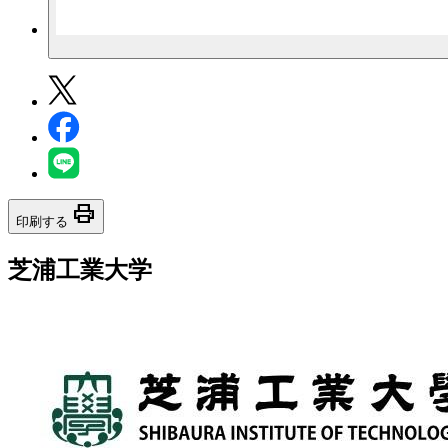
print
印刷する
芝浦工業大学