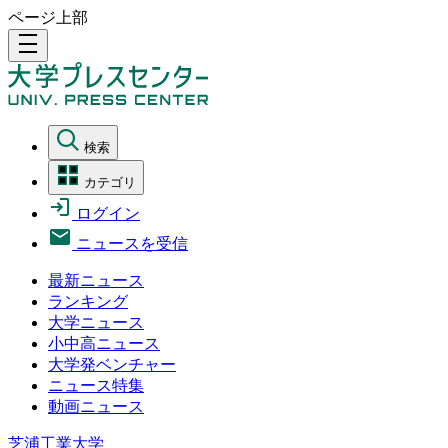
ページ上部
density_medium
検索
カテゴリ
ログイン
ニュースを受信
最新ニュース
ランキング
大学ニュース
小中高ニュース
大学発ベンチャー
ニュース特集
動画ニュース
芝浦工業大学