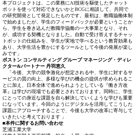
本プロジェクトは、この業務にAI技術を駆使したチャット
ボットを使って対応できないかとBCGに相談して、共同で
の研究開発として発足したものです。最初は、教職協働体制
で始めましたが、学生のフィードバックが必要ということか
ら、学生を巻き込んだ教職学協働の一大事業となり、それ
が、成功する契機となりました。自動で受け答えするチャッ
トボットの仕組みを、学生が実地で学べるという教育効果も
あり、大学生活を豊かにするツールとして今後の発展が楽し
みです」
ボストン コンサルティング グループ マネージング・ディレ
クター&パートナー 丹羽恵久
「今後、大学の競争激化が想定される中、学生に対するサ
ービスの質の向上、多様な学びの機会の提供が求められるこ
とに加え、日本全体で進められようとしている『働き方改
革』は学びの現場でも必要とされております。同時に、学生
にとっての身近な課題を自ら解決していくような学びも重要
になっています。今回のようにデジタルを活用してこうした
課題にアプローチすることで、今後も大学の改革に寄与して
いきたいと考えております 」
■本件に関するお問い合わせ
芝浦工業大学