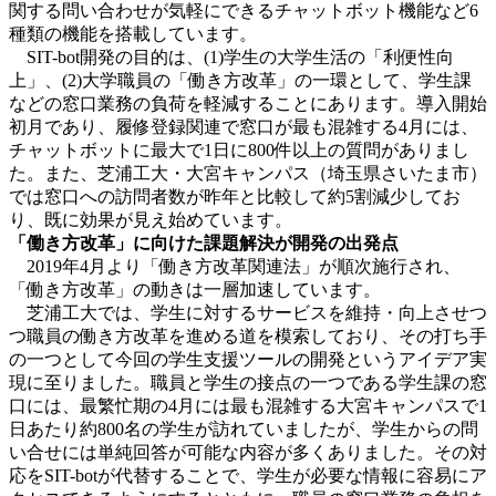
関する問い合わせが気軽にできるチャットボット機能など6
種類の機能を搭載しています。
SIT-bot開発の目的は、(1)学生の大学生活の「利便性向
上」、(2)大学職員の「働き方改革」の一環として、学生課
などの窓口業務の負荷を軽減することにあります。導入開始
初月であり、履修登録関連で窓口が最も混雑する4月には、
チャットボットに最大で1日に800件以上の質問がありまし
た。また、芝浦工大・大宮キャンパス（埼玉県さいたま市）
では窓口への訪問者数が昨年と比較して約5割減少してお
り、既に効果が見え始めています。
「働き方改革」に向けた課題解決が開発の出発点
2019年4月より「働き方改革関連法」が順次施行され、
「働き方改革」の動きは一層加速しています。
芝浦工大では、学生に対するサービスを維持・向上させつ
つ職員の働き方改革を進める道を模索しており、その打ち手
の一つとして今回の学生支援ツールの開発というアイデア実
現に至りました。職員と学生の接点の一つである学生課の窓
口には、最繁忙期の4月には最も混雑する大宮キャンパスで1
日あたり約800名の学生が訪れていましたが、学生からの問
い合せには単純回答が可能な内容が多くありました。その対
応をSIT-botが代替することで、学生が必要な情報に容易にア