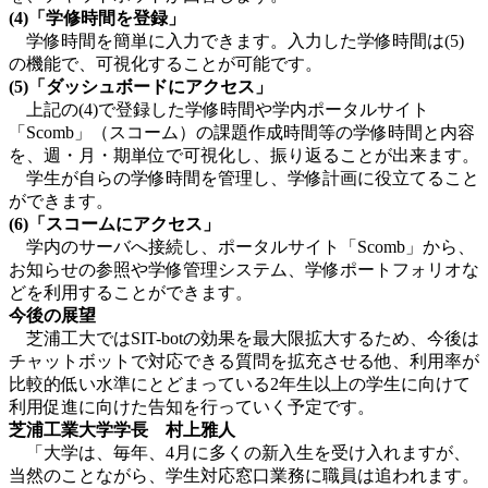
(4)「学修時間を登録」
学修時間を簡単に入力できます。入力した学修時間は(5)
の機能で、可視化することが可能です。
(5)「ダッシュボードにアクセス」
上記の(4)で登録した学修時間や学内ポータルサイト
「Scomb」（スコーム）の課題作成時間等の学修時間と内容
を、週・月・期単位で可視化し、振り返ることが出来ます。
学生が自らの学修時間を管理し、学修計画に役立てること
ができます。
(6)「スコームにアクセス」
学内のサーバへ接続し、ポータルサイト「Scomb」から、
お知らせの参照や学修管理システム、学修ポートフォリオな
どを利用することができます。
今後の展望
芝浦工大ではSIT-botの効果を最大限拡大するため、今後は
チャットボットで対応できる質問を拡充させる他、利用率が
比較的低い水準にとどまっている2年生以上の学生に向けて
利用促進に向けた告知を行っていく予定です。
芝浦工業大学学長 村上雅人
「大学は、毎年、4月に多くの新入生を受け入れますが、
当然のことながら、学生対応窓口業務に職員は追われます。