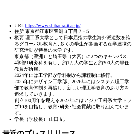
URL
https://www.shibaura-it.ac.jp/
住所
東京都江東区豊洲３丁目７−５
概要
理工系大学として日本屈指の学生海外派遣数を誇
るグローバル教育と､多くの学生が参画する産学連携の
研究活動が特長の大学です。
東京都（豊洲）と埼玉県（大宮）に2つのキャンパス、
4学部1研究科を有し、約1万人の学生と約300人の専任
教員が所属。
2024年には工学部が学科制から課程制に移行。
2025年にデザイン工学部、2026年にはシステム理工学
部で教育体制を再編し、新しい理工学教育のあり方を
追求していきます。
創立100周年を迎える2027年にはアジア工科系大学トッ
プ10を目指し、教育･研究･社会貢献に取り組んでいま
す。
学長（学校長）
山田 純
最近のプレスリリース