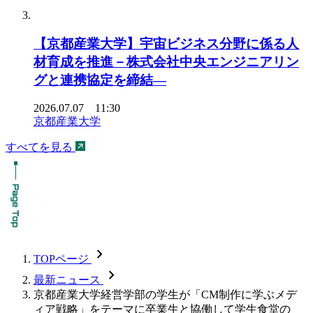
【京都産業大学】宇宙ビジネス分野に係る人
材育成を推進－株式会社中央エンジニアリン
グと連携協定を締結―
2026.07.07 11:30
京都産業大学
すべてを見る
chevron_forward
TOPページ
chevron_forward
最新ニュース
京都産業大学経営学部の学生が「CM制作に学ぶメデ
ィア戦略」をテーマに卒業生と協働して学生食堂の