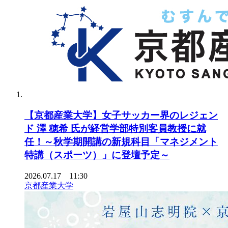
【京都産業大学】女子サッカー界のレジェン
ド 澤 穂希 氏が経営学部特別客員教授に就
任！～秋学期開講の新規科目「マネジメント
特講（スポーツ）」に登壇予定～
2026.07.17 11:30
京都産業大学