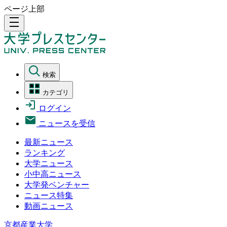
ページ上部
density_medium
検索
カテゴリ
ログイン
ニュースを受信
最新ニュース
ランキング
大学ニュース
小中高ニュース
大学発ベンチャー
ニュース特集
動画ニュース
京都産業大学