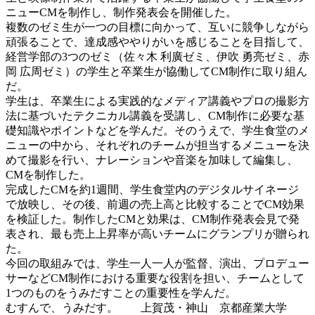
ニューCMを制作し、制作発表会を開催した。
複数のゼミ生が一つの目標に向かって、互いに競争しながら
頑張ることで、達成感ややりがいを感じることを目指して、
経営学部の3つのゼミ（佐々木 利廣ゼミ、伊吹 勇亮ゼミ、赤
岡 広周ゼミ）の学生と卒業生が協働してCM制作に取り組ん
だ。
学生は、卒業生による実践的なメディア講義やプロの撮影方
法に基づいたテクニカル講義を受講し、CM制作に必要な基
礎知識やポイントなどを学んだ。そのうえで、学生食堂のメ
ニューの中から、それぞれのチームが担当するメニューを決
めて撮影を行い、ナレーションや音楽を加味して編集し、
CMを制作した。
完成したCMを約1週間、学生食堂内のデジタルサイネージ
で放映し、その後、前週の売上高と比較することでCM効果
を検証した。制作したCMと効果は、CM制作発表会見で発
表され、最も売上上昇率が高いチームにグランプリが贈られ
た。
今回の取組みでは、学生一人一人が監督、演出、プロデュー
サーなどCM制作における重要な役割を担い、チームとして
1つのものをうみだすことの重要性を学んだ。
むすんで、うみだす。 上賀茂・神山 京都産業大学