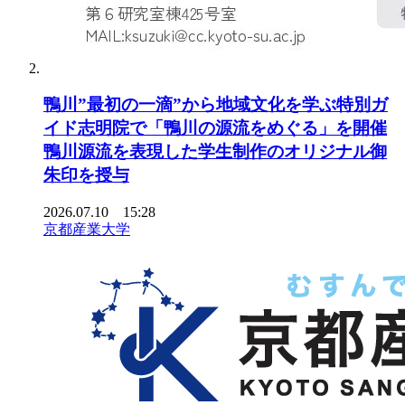
鴨川”最初の一滴”から地域文化を学ぶ特別ガ
イド志明院で「鴨川の源流をめぐる」を開催
鴨川源流を表現した学生制作のオリジナル御
朱印を授与
2026.07.10 15:28
京都産業大学