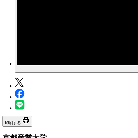
print
印刷する
京都産業大学