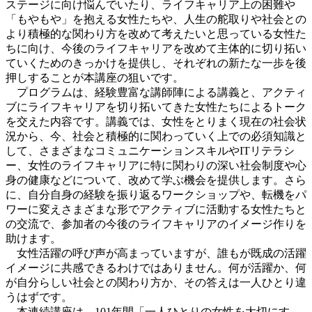
ステージに向け悩んでいたり、ライフキャリア上の困難や
「もやもや」を抱える女性たちや、人生の舵取りや社会との
より積極的な関わり方を改めて考えたいと思っている女性た
ちに向け、今後のライフキャリアを改めて主体的に切り拓い
ていくためのきっかけを提供し、それぞれの新たな一歩を後
押しすることが本講座の狙いです。
プログラムは、経験豊富な講師陣による講義と、アクティ
ブにライフキャリアを切り拓いてきた女性たちによるトーク
を交えた内容です。講義では、女性をとりまく現在の社会状
況から、今、社会と積極的に関わっていく上での必須知識と
して、さまざまなコミュニケーションスキルやITリテラシ
ー、女性のライフキャリアに特に関わりの深い社会制度や心
身の健康などについて、改めて学ぶ機会を提供します。さら
に、自分自身の経験を振り返るワークショップや、転機をパ
ワーに変えさまざまな形でアクティブに活動する女性たちと
の交流で、参加者の今後のライフキャリアのイメージ作りを
助けます。
女性活躍の呼び声が高まっていますが、誰もが既成の活躍
イメージに共感できるわけではありません。何が活躍か、何
が自分らしい社会との関わり方か、その答えは一人ひとり違
うはずです。
本連続講座は、101年間「一人ひとりの女性を大切にす