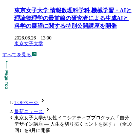
東京女子大学 情報数理科学科 機械学習・AIと
理論物理学の最前線の研究者による生成AIと
科学の展望に関する特別公開講座を開催
2026.06.26 13:00
東京女子大学
すべてを見る
chevron_forward
TOPページ
chevron_forward
最新ニュース
東京女子大学が女性イニシアティブプログラム「自分
デザイン講座 — 人生を切り拓くヒントを探す」（全10
回）を9月に開催