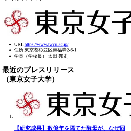
URL
https://www.twcu.ac.jp/
住所
東京都杉並区善福寺2-6-1
学長（学校長）
太田 邦史
最近のプレスリリース
（東京女子大学）
【研究成果】数億年を隔てた酵母が、なぜ同