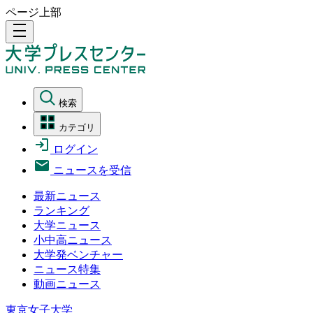
ページ上部
density_medium
検索
カテゴリ
ログイン
ニュースを受信
最新ニュース
ランキング
大学ニュース
小中高ニュース
大学発ベンチャー
ニュース特集
動画ニュース
東京女子大学