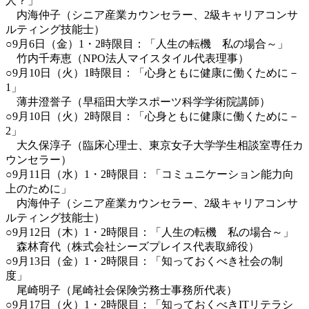
人？」
内海仲子（シニア産業カウンセラー、2級キャリアコンサ
ルティング技能士）
○9月6日（金）1・2時限目：「人生の転機 私の場合～」
竹内千寿恵（NPO法人マイスタイル代表理事）
○9月10日（火）1時限目：「心身ともに健康に働くために－
1」
薄井澄誉子（早稲田大学スポーツ科学学術院講師）
○9月10日（火）2時限目：「心身ともに健康に働くために－
2」
大久保淳子（臨床心理士、東京女子大学学生相談室専任カ
ウンセラー）
○9月11日（水）1・2時限目：「コミュニケーション能力向
上のために」
内海仲子（シニア産業カウンセラー、2級キャリアコンサ
ルティング技能士）
○9月12日（木）1・2時限目：「人生の転機 私の場合～」
森林育代（株式会社シーズプレイス代表取締役）
○9月13日（金）1・2時限目：「知っておくべき社会の制
度」
尾崎明子（尾崎社会保険労務士事務所代表）
○9月17日（火）1・2時限目：「知っておくべきITリテラシ