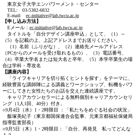
東京女子大学エンパワーメント・センター
TEL: 03-5382-6832
E-mail:
ec-initiative@lab.twcu.ac.jp
【申し込み方法】
Eメール：
ec-initiative@lab.twcu.ac.jp
タイトルを「自分デザイン講座申込」として、（1）～
（5）を記載の上、上記アドレスまでお送りください。
（1）名前（ふりがな）、（2）連絡先メールアドレス
（PCからのメールを受け取れるもの）、（3）電話番号、
（4）卒業大学名または短大名と卒年、（5）本学卒業生の場
合は学科・専攻名
【講座内容】
「ライフキャリアを切り拓くヒントを探す」をテーマに、
経験豊富な講師陣による講義とワークショップ、転機をパワ
ーにしてきた女性たちのお話を交えた連続講座です。
キャリアカウンセラーによる無料個別キャリアカウンセリ
ング（1人1回、40分）付き。
○9月4日（水）1・2時限目 ：「私たちをめぐる社会の状況」
飯塚美紀子（東京都国保連合会監事、元東京都福祉保健局
指導監査部長）
○9月5日（木）1・2時限目：「自分、再発見 私ってどんな