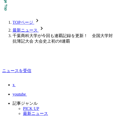
chevron_forward
TOPページ
chevron_forward
最新ニュース
千葉商科大学が今回も連覇記録を更新！ 全国大学対
抗簿記大会 大会史上初の8連覇
ニュースを受信
x
youtube
記事ジャンル
PICK UP
最新ニュース