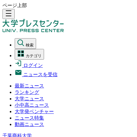
ページ上部
density_medium
検索
カテゴリ
ログイン
ニュースを受信
最新ニュース
ランキング
大学ニュース
小中高ニュース
大学発ベンチャー
ニュース特集
動画ニュース
千葉商科大学