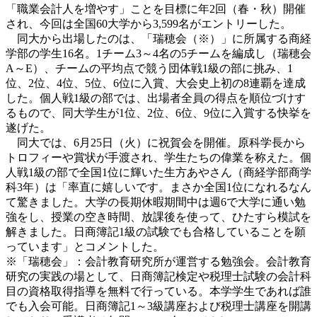
「職業会計人を増やす」ことを目標に年2回（春・秋）開催
され、今回は全国60大学から3,599名がエントリーした。
同大から出場したのは、「瑞穂会（※）」に所属する商経
学部の学生16名。1チーム3～4名の5チームを編成し（瑞穂会
A～E）、チームの平均点で競う団体戦1級の部に挑み、1
位、2位、4位、5位、6位に入賞、大会史上初の8連覇を達成
した。個人戦1級の部では、出場者全員の得点を順位づけす
るもので、同大学生が1位、2位、6位、9位に入賞する快挙を
遂げた。
同大では、6月25日（火）に祝賀会を開催。原科学長から
トロフィーや賞状が手渡され、学生たちの偉業を称えた。個
人戦1級の部で全国1位に輝いた生方あやさん（商経学部商学
科3年）は「率直に嬉しいです。まさか全国1位になれるなん
て驚きました。大学の長期休暇期間中は週6で大学に通い勉
強をし、授業の空き時間、放課後を使って、ひたすら模試を
解きました。日商簿記1級の試験でも合格していることを願
っています」とコメントした。
※「瑞穂会」：会計教育研究所が運営する勉強会。会計教育
研究の実践の場として、日商簿記検定や税理士試験の会計科
目の資格取得指導を無料で行っている。本学学生であれば誰
でも入会可能。日商簿記1～3級講座および税理士講座を開講