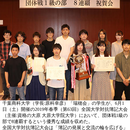
千葉商科大学（学長:原科幸彦）「瑞穂会」の学生が、6月1
日（土）開催の2019年春季（第63回）全国大学対抗簿記大会
（主催:資格の大原 大原大学院大学）において、団体戦1級の
部で8連覇するという優秀な成績を収めた。
全国大学対抗簿記大会は「簿記の発展と交流の輪を広げる」