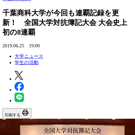
千葉商科大学が今回も連覇記録を更
新！ 全国大学対抗簿記大会 大会史上
初の8連覇
2019.06.25 19:00
大学ニュース
学生の活動
print
印刷する