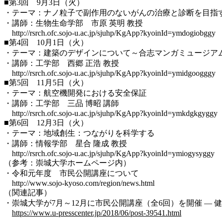
■第3回 9月3日（火）
・テーマ：ナノ粒子で副作用のないがんの治療と診断を目指
・講師：生物生命学部 市原 英明 教授
http://rsrch.ofc.sojo-u.ac.jp/sjuhp/KgApp?kyoinId=ymdogiobggy
■第4回 10月1日（火）
・テーマ：建築のデザインについて～合志マンガミュージア
・講師：工学部 西郷 正浩 教授
http://rsrch.ofc.sojo-u.ac.jp/sjuhp/KgApp?kyoinId=ymidgoogggy
■第5回 11月5日（火）
・テーマ：航空機開発における安全保証
・講師：工学部 三品 博昭 講師
http://rsrch.ofc.sojo-u.ac.jp/sjuhp/KgApp?kyoinId=ymkdgkgyggy
■第6回 12月3日（火）
・テーマ：地域創生：つながりを科学する
・講師：情報学部 星合 隆成 教授
http://rsrch.ofc.sojo-u.ac.jp/sjuhp/KgApp?kyoinId=ymiogysyggy
（参考：崇城大学ホームページ内）
・令和元年度 市民公開講座について
http://www.sojo-kyoso.com/region/news.html
（関連記事）
・崇城大学が7月～12月に市民公開講座（全6回）を開催 — 健康
https://www.u-presscenter.jp/2018/06/post-39541.html