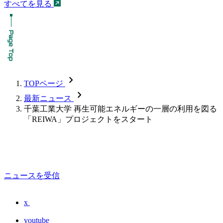
すべてを見る
chevron_forward
TOPページ
chevron_forward
最新ニュース
千葉工業大学 再生可能エネルギーの一層の利用を図る
「REIWA」プロジェクトをスタート
ニュースを受信
x
youtube