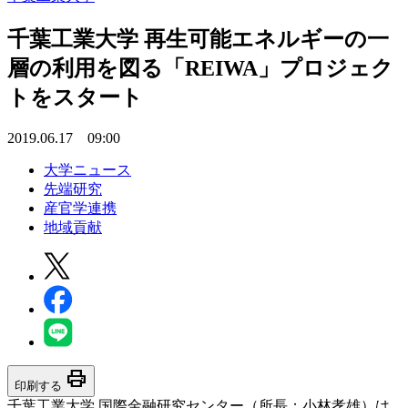
千葉工業大学 再生可能エネルギーの一
層の利用を図る「REIWA」プロジェク
トをスタート
2019.06.17 09:00
大学ニュース
先端研究
産官学連携
地域貢献
print
印刷する
千葉工業大学 国際金融研究センター（所長：小林孝雄）は