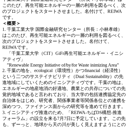
このたび、再生可能エネルギーの一層の利用を図るべく、次
のプロジェクトをスタートさせました。名付けて、REIWA
です。
＜概要＞
1. 千葉工業大学 国際金融研究センター（所長：小林孝雄）
はこのたび、再生可能エネルギーの一層の利用を図るべく、
次のプロジェクトをスタートさせました。名付けて、
REIWAです。
「千葉工業大学（CIT）GiFr再生可能エネルギー・イニシ
アティヴ」
”Renewable Energy Initiative of/by/for Waste inimizing Area”
2. 千葉の地を、ecological（環境性）かつfinancial（経済性）
という二つのサステイナビリティ（Dual Sustainability）の先
進地域にしていくためのイニシアティヴです。千葉の地は、
エネルギーの地産地消の好適地、農業との共存についての先
覚的地域であると言われており、当大学の包括連携協定先の
自治体をはじめ、研究者、関係事業者等関係各位との連携を
深めつつ、ファイナンス面からの研究等を進めて行きます。
3. イニシアティヴ推進のため、「REIWA-ちばDS構想-推進
フォーラム」の設立を来る7月7日に予定しています。この先
も、ずーっと、地球から天の川が美しく見えますようにとの