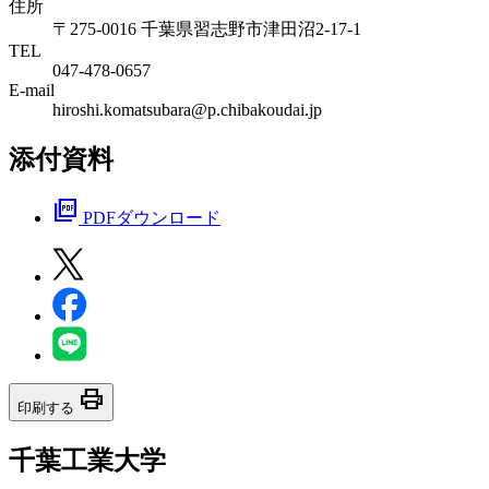
住所
〒275-0016 千葉県習志野市津田沼2-17-1
TEL
047-478-0657
E-mail
hiroshi.komatsubara@p.chibakoudai.jp
添付資料
picture_as_pdf
PDFダウンロード
print
印刷する
千葉工業大学