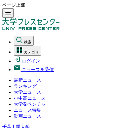
ページ上部
density_medium
検索
カテゴリ
ログイン
ニュースを受信
最新ニュース
ランキング
大学ニュース
小中高ニュース
大学発ベンチャー
ニュース特集
動画ニュース
千葉工業大学