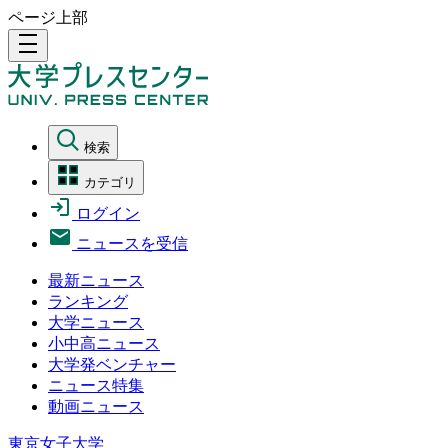
ページ上部
density_medium
検索
カテゴリ
ログイン
ニュースを受信
最新ニュース
ランキング
大学ニュース
小中高ニュース
大学発ベンチャー
ニュース特集
動画ニュース
東京女子大学