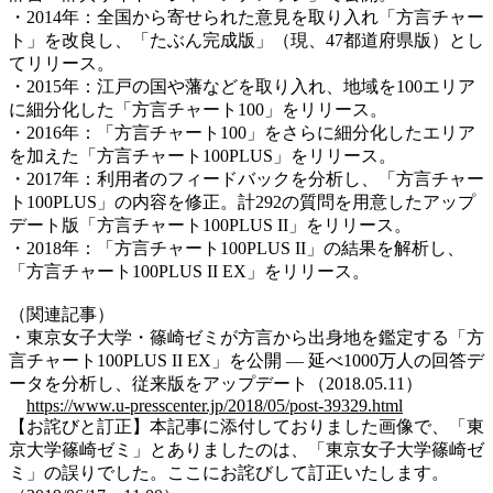
・2014年：全国から寄せられた意見を取り入れ「方言チャー
ト」を改良し、「たぶん完成版」（現、47都道府県版）とし
てリリース。
・2015年：江戸の国や藩などを取り入れ、地域を100エリア
に細分化した「方言チャート100」をリリース。
・2016年：「方言チャート100」をさらに細分化したエリア
を加えた「方言チャート100PLUS」をリリース。
・2017年：利用者のフィードバックを分析し、「方言チャー
ト100PLUS」の内容を修正。計292の質問を用意したアップ
デート版「方言チャート100PLUS II」をリリース。
・2018年：「方言チャート100PLUS II」の結果を解析し、
「方言チャート100PLUS II EX」をリリース。
（関連記事）
・東京女子大学・篠崎ゼミが方言から出身地を鑑定する「方
言チャート100PLUS II EX」を公開 — 延べ1000万人の回答デ
ータを分析し、従来版をアップデート（2018.05.11）
https://www.u-presscenter.jp/2018/05/post-39329.html
【お詫びと訂正】本記事に添付しておりました画像で、「東
京大学篠崎ゼミ」とありましたのは、「東京女子大学篠崎ゼ
ミ」の誤りでした。ここにお詫びして訂正いたします。