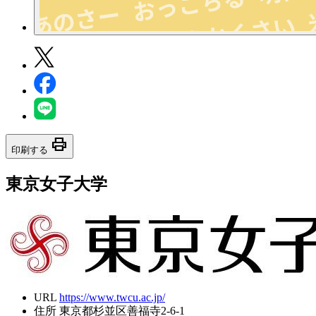
print
印刷する
東京女子大学
URL
https://www.twcu.ac.jp/
住所
東京都杉並区善福寺2-6-1