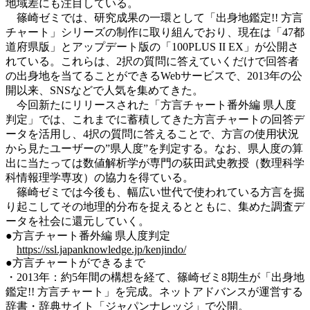
地域差にも注目している。
篠崎ゼミでは、研究成果の一環として「出身地鑑定!! 方言
チャート」シリーズの制作に取り組んでおり、現在は「47都
道府県版」とアップデート版の「100PLUS II EX」が公開さ
れている。これらは、2択の質問に答えていくだけで回答者
の出身地を当てることができるWebサービスで、2013年の公
開以来、SNSなどで人気を集めてきた。
今回新たにリリースされた「方言チャート番外編 県人度
判定」では、これまでに蓄積してきた方言チャートの回答デ
ータを活用し、4択の質問に答えることで、方言の使用状況
から見たユーザーの”県人度”を判定する。なお、県人度の算
出に当たっては数値解析学が専門の荻田武史教授（数理科学
科情報理学専攻）の協力を得ている。
篠崎ゼミでは今後も、幅広い世代で使われている方言を掘
り起こしてその地理的分布を捉えるとともに、集めた調査デ
ータを社会に還元していく。
●方言チャート番外編 県人度判定
https://ssl.japanknowledge.jp/kenjindo/
●方言チャートができるまで
・2013年：約5年間の構想を経て、篠崎ゼミ8期生が「出身地
鑑定!! 方言チャート」を完成。ネットアドバンスが運営する
辞書・辞典サイト「ジャパンナレッジ」で公開。