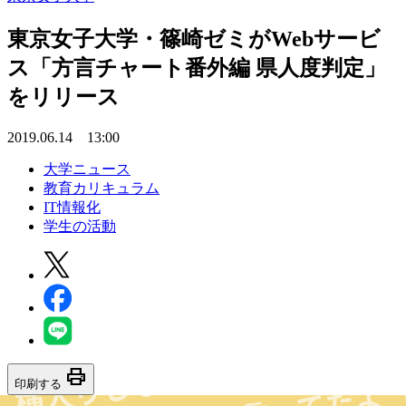
東京女子大学・篠崎ゼミがWebサービ
ス「方言チャート番外編 県人度判定」
をリリース
2019.06.14 13:00
大学ニュース
教育カリキュラム
IT情報化
学生の活動
print
印刷する