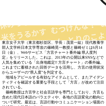
東京女子大学（東京都杉並区、学長：茂里一紘）現代教養学
部人文学科日本文学専攻の篠崎晃一教授と篠崎ゼミは6月14
日（金）、Webサービス「方言チャート番外編 県人度判
定」をリリースした。これは、2013年の公開以来SNSなどで
人気を集めている「出身地鑑定!! 方言チャート」の番外編。
これまでに蓄積された回答データを活用し、方言の使用状況
からユーザーの“県人度”を判定する。
地域をアピールする有効なアイテムとして、またアイデン
ティティを確認する重要な手段として「方言」が改めて注目
されている。
篠崎教授は方言学と社会言語学を専門としており、方言も
含めた現代日本語のバラエティや、各地の言語変化の動向に
ついて研究。最近は、言語行動やコミュニケーション場面の