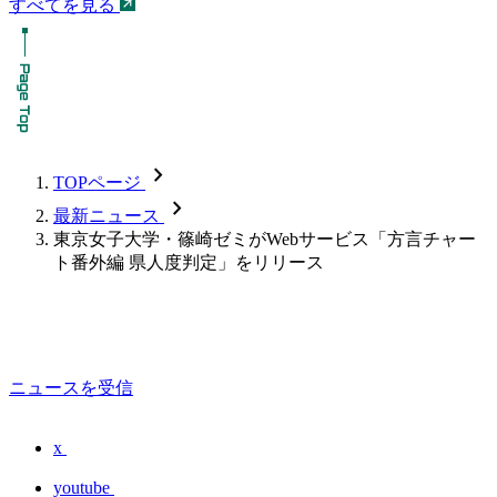
すべてを見る
chevron_forward
TOPページ
chevron_forward
最新ニュース
東京女子大学・篠崎ゼミがWebサービス「方言チャー
ト番外編 県人度判定」をリリース
ニュースを受信
x
youtube