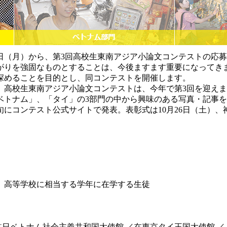
日（月）から、第3回高校生東南アジア小論文コンテストの応
がりを強固なものとすることは、今後ますます重要になってき
深めることを目的とし、同コンテストを開催します。
高校生東南アジア小論文コンテストは、今年で第3回を迎えます。
ナム」、「タイ」の3部門の中から興味のある写真・記事を一つ選
旬にコンテスト公式サイトで発表。表彰式は10月26日（土）
、高等学校に相当する学年に在学する生徒
駐日ベトナム社会主義共和国大使館 ／在東京タイ王国大使館 ／