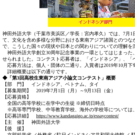
神田外語大学（千葉市美浜区／学長：宮内孝久）では、7月1
て、文化を含め多様な分野における東南アジア諸国とのつな
で、こうした国々の現状や日本との関わりについての理解を
神田外語大学創立30周年記念事業の一環としてはじまった、
せられました。コンテスト応募者は、「インドネシア」、「ベト
応募方法は、個人・団体の二通り。入賞者は2019年10月下
詳細概要は以下の通りです。
◆「第3回高校生東南アジア小論文コンテスト」概要
【部 門】 インドネシア、ベトナム、タイ
【募集期間】 2019年7月1日（月）～9月13日（金）
【応募資格】
全国の高等学校に在学中の生徒 ※締切日時点
※高等専門学校、中等教育学校、海外の学校等については
【応募詳細】
https://www.kandagaigo.ac.jp/essaycontest/
【主 催】 神田外語大学
【後 援】
文部科学省 ／外務省／駐日インドネシア共和国大使館 ／ 