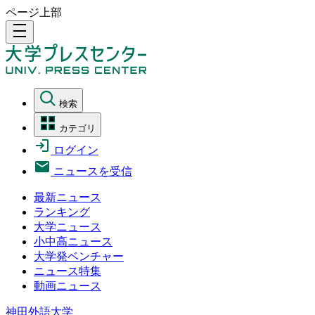
ページ上部
density_medium
検索
カテゴリ
ログイン
ニュースを受信
最新ニュース
ランキング
大学ニュース
小中高ニュース
大学発ベンチャー
ニュース特集
動画ニュース
神田外語大学