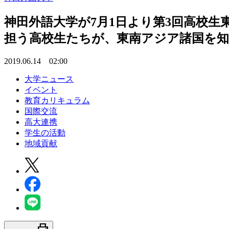
神田外語大学が7月1日より第3回高校
担う高校生たちが、東南アジア諸国を知
2019.06.14 02:00
大学ニュース
イベント
教育カリキュラム
国際交流
高大連携
学生の活動
地域貢献
print