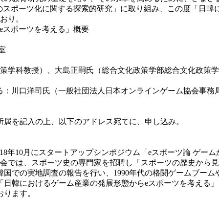
のスポーツ化に関する探索的研究」に取り組み、この度「日韓
とおり。
eスポーツを考える」概要
室
政策学科教授）、大島正嗣氏（総合文化政策学部総合文化政策
る：川口洋司氏（一般社団法人日本オンラインゲーム協会事務
所属を記入の上、以下のアドレス宛てに、申し込み。
18年10月にスタートアップシンポジウム「eスポーツ論 ゲー
研究会では、スポーツ史の専門家を招聘し「スポーツの歴史から
韓国での実地調査の報告を行い、1990年代の格闘ゲームブーム
「日韓におけるゲーム産業の発展形態からeスポーツを考える
おります。