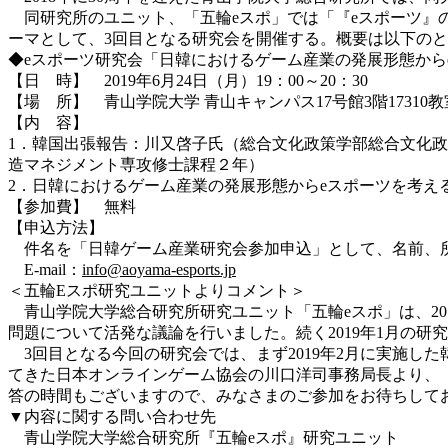
同研究所のユニット、「五輪eスポ」では「『eスポーツ』
ーマとして、3回目となる研究会を開催する。概要は以下の
◆eスポーツ研究会「日韓におけるゲーム産業の発展形態から
【日 時】 2019年6月24日（月）19：00～20：30
【場 所】 青山学院大学 青山キャンパス17号館3階17310教
【内 容】
1．韓国出張報告：川又啓子氏（総合文化政策学部総合文化
造マネジメント専攻修士課程２年）
2．日韓におけるゲーム産業の発展形態からeスポーツを考え
【参加費】 無料
【申込方法】
件名を「日韓ゲーム産業研究会参加申込」として、名前、
E-mail：
info@aoyama-esports.jp
＜五輪Eスポ研究ユニットよりコメント＞
青山学院大学総合研究所研究ユニット「五輪eスポ」は、20
問題について活発な議論を行いました。続く2019年1月の
3回目となる今回の研究会では、まず2019年2月に実施した
てきた日本オンラインゲーム協会の川口洋司事務局長より、
答の時間もございますので、みなさまのご参加をお待ちして
▼内容に関する問い合わせ先
青山学院大学総合研究所『五輪eスポ』研究ユニット