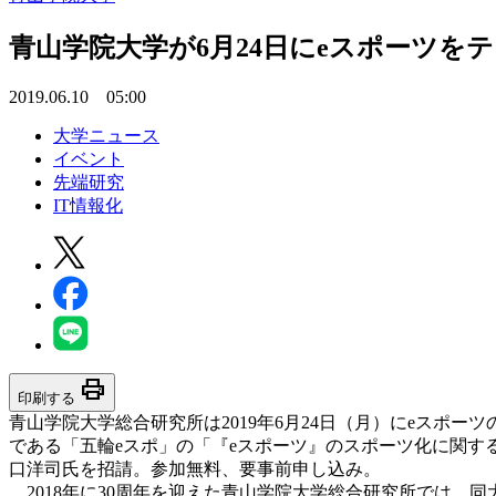
青山学院大学が6月24日にeスポーツを
2019.06.10 05:00
大学ニュース
イベント
先端研究
IT情報化
print
印刷する
青山学院大学総合研究所は2019年6月24日（月）にeスポ
である「五輪eスポ」の「『eスポーツ』のスポーツ化に関す
口洋司氏を招請。参加無料、要事前申し込み。
2018年に30周年を迎えた青山学院大学総合研究所では、