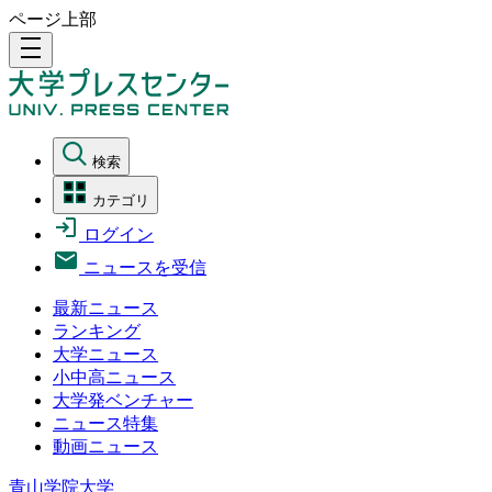
ページ上部
density_medium
検索
カテゴリ
ログイン
ニュースを受信
最新ニュース
ランキング
大学ニュース
小中高ニュース
大学発ベンチャー
ニュース特集
動画ニュース
青山学院大学