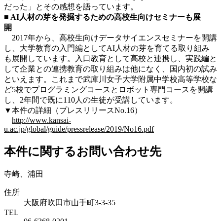
だった」とその感想を語っています。
■ AI人材の芽を発掘するための高校生向けセミナーも展
開
2017年から、高校生向けデータサイエンスセミナーを開講
し、大学教育の入門編としてAI人材の芽を育てる取り組み
も展開しています。入口教育として高校と連携し、実践編と
して企業との連携教育の取り組みは他になく、国内初の試み
といえます。これまで武庫川女子大学附属中学校高等学校な
ど5校でプログラミングコースとロボット専門コースを開講
し、2年間で既に110人の生徒が受講しています。
▼本件の詳細（プレスリリースNo.16）
http://www.kansai-
u.ac.jp/global/guide/pressrelease/2019/No16.pdf
本件に関するお問い合わせ先
寺崎、浦田
住所
大阪府吹田市山手町3-3-35
TEL