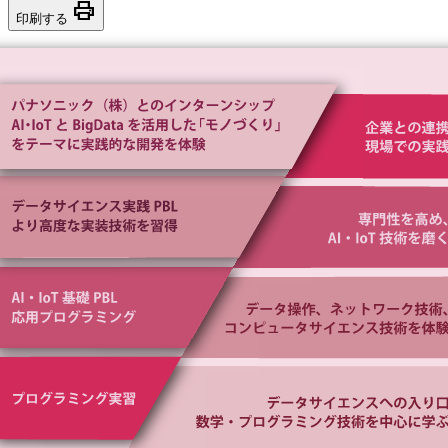
print
印刷する