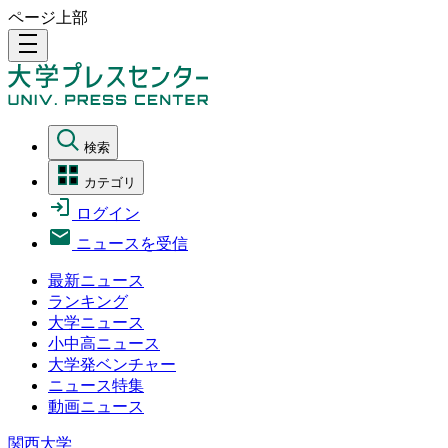
ページ上部
density_medium
検索
カテゴリ
ログイン
ニュースを受信
最新ニュース
ランキング
大学ニュース
小中高ニュース
大学発ベンチャー
ニュース特集
動画ニュース
関西大学