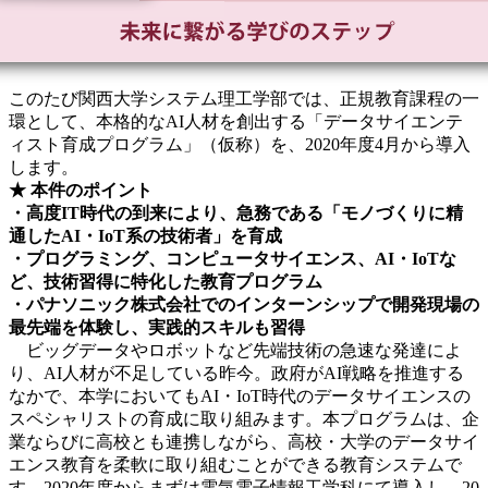
このたび関西大学システム理工学部では、正規教育課程の一
環として、本格的なAI人材を創出する「データサイエンテ
ィスト育成プログラム」（仮称）を、2020年度4月から導入
します。
★ 本件のポイント
・高度IT時代の到来により、急務である「モノづくりに精
通したAI・IoT系の技術者」を育成
・プログラミング、コンピュータサイエンス、AI・IoTな
ど、技術習得に特化した教育プログラム
・パナソニック株式会社でのインターンシップで開発現場の
最先端を体験し、実践的スキルも習得
ビッグデータやロボットなど先端技術の急速な発達によ
り、AI人材が不足している昨今。政府がAI戦略を推進する
なかで、本学においてもAI・IoT時代のデータサイエンスの
スペシャリストの育成に取り組みます。本プログラムは、企
業ならびに高校とも連携しながら、高校・大学のデータサイ
エンス教育を柔軟に取り組むことができる教育システムで
す。2020年度からまずは電気電子情報工学科にて導入し、20