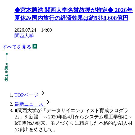
◆宮本勝浩 関西大学名誉教授が推定◆ 2026年
夏休み国内旅行の経済効果は約9兆8,608億円
2026.07.24 14:00
関西大学
すべてを見る
chevron_forward
TOPページ
chevron_forward
最新ニュース
■関西大学が「データサイエンティスト育成プログラ
ム」を新設！～2020年度4月からシステム理工学部に～
IoT時代の到来。モノづくりに精通した本格的なAI人材
の創出をめざして。