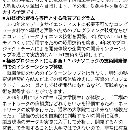
人程度の人材輩出を目指します。その後、対象学科を順次拡
大する予定です。
■ AI技術の習得を専門とする教育プログラム
1・2年次でデータサイエンティストに必要不可欠なコンピ
ュータ科学の基礎と実装のためのプログラミング技術ならび
にコン ピュータサイエンス技術を習得。3年次でAI・IoTを
モノづくりに活用するための応用技術を磨き、4年次でプロ
ジェクトチームによる開発体験や企業での開発インターンシ
ップを通じて実践的なAI・IoT技術を習得します。
■ 極秘プロジェクトにも参画！？パナソニックの技術開発部
門でのインターンシップ体験
就職活動のためのインターンシップとは異なり、特別の秘
密保持契約を結んだ上での業務体験ゆえに、実際のプロジェ
クトチームの一員として技術開発にあたるなど、実践的な技
術を習得することができます。
2019年3月に4人の学生（現大学院生）が体験し、「工場の
ネットワークの信頼度はどれくらいかを評価するため、ネッ
トワークの攻撃を行った。通常の大学院では出来ない経験だ
った」「設備の劣化を自動的に判断するAIの開発に従事。
製造現場のデータを実際に入手して分析し、開発するAIの
需要まで予測することは大学ではできないので、非常に有益