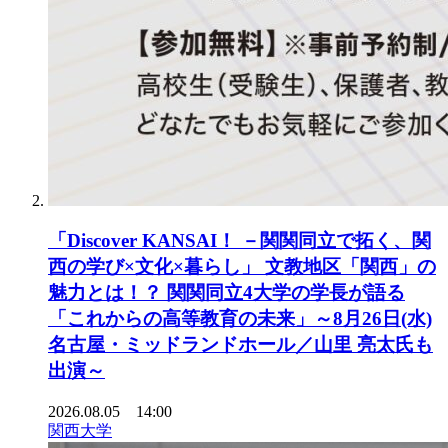
「Discover KANSAI！ －関関同立で拓く、関
西の学び×文化×暮らし」 文教地区「関西」の
魅力とは！？ 関関同立4大学の学長が語る
「これからの高等教育の未来」～8月26日(水)
名古屋・ミッドランドホール／山里 亮太氏も
出演～
2026.08.05 14:00
関西大学