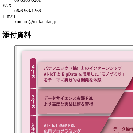
06-6368-0201
FAX
06-6368-1266
E-mail
kouhou@ml.kandai.jp
添付資料