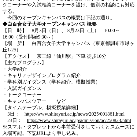
クコーナーや入試相談コーナーを設け、個別の相談にも対応
する。
今回のオープンキャンパスの概要は下記の通り。
◆白百合女子大学オープンキャンパス 概要
【日 時】 8月3日（日）、 8月23日（土） 10:00～
16:00（受付開始9:30～）
【場 所】 白百合女子大学キャンパス（東京都調布市緑ヶ
丘1-25）
【アクセス】 京王線「仙川駅」下車 徒歩10分
【主なプログラム】
・大学紹介
・キャリアデザインプログラム紹介
・学科別ガイダンス（学科紹介、模擬授業）
・入試ガイダンス
・トークコーナー
・キャンパスツアー など
【タイムテーブル、模擬授業詳細】
3日：
https://www.shirayuri.ac.jp/news/2025/001861.html
23日：
https://www.shirayuri.ac.jp/admission/oc/250823.html
※スマホ・タブレットから事前受付をしておくとスムーズに
入場可能。下記URLより申し込み。