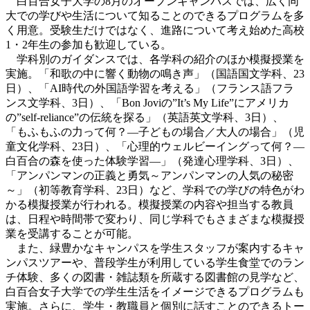
白百合女子大学の8月のオープンキャンパスでは、広く同
大での学びや生活について知ることのできるプログラムを多
く用意。受験生だけではなく、進路について考え始めた高校
1・2年生の参加も歓迎している。
学科別のガイダンスでは、各学科の紹介のほか模擬授業を
実施。「和歌の中に響く動物の鳴き声」（国語国文学科、23
日）、「AI時代の外国語学習を考える」（フランス語フラ
ンス文学科、3日）、「Bon Joviの”It’s My Life”にアメリカ
の”self-reliance”の伝統を探る」（英語英文学科、3日）、
「もふもふの力って何？―子どもの場合／大人の場合」（児
童文化学科、23日）、「心理的ウェルビーイングって何？
―
白百合の森を使った体験学習―
」（発達心理学科、3日）、
「アンパンマンの正義と勇気～アンパンマンの人気の秘密
～」（初等教育学科、23日）など、学科での学びの特色がわ
かる模擬授業が行われる。模擬授業の内容や担当する教員
は、日程や時間帯で変わり、同じ学科でもさまざまな模擬授
業を受講することが可能。
また、緑豊かなキャンパスを学生スタッフが案内するキャ
ンパスツアーや、普段学生が利用している学生食堂でのラン
チ体験、多くの図書・雑誌類を所蔵する図書館の見学など、
白百合女子大学での学生生活をイメージできるプログラムも
実施。さらに、学生・教職員と個別に話すことのできるトー