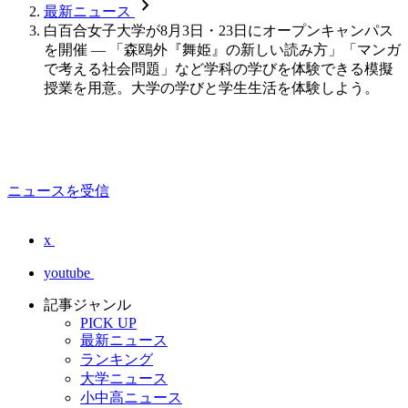
chevron_forward
最新ニュース
白百合女子大学が8月3日・23日にオープンキャンパス
を開催 ― 「森鴎外『舞姫』の新しい読み方」「マンガ
で考える社会問題」など学科の学びを体験できる模擬
授業を用意。大学の学びと学生生活を体験しよう。
ニュースを受信
x
youtube
記事ジャンル
PICK UP
最新ニュース
ランキング
大学ニュース
小中高ニュース