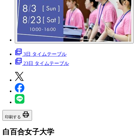
picture_as_pdf
3日 タイムテーブル
picture_as_pdf
23日 タイムテーブル
print
印刷する
白百合女子大学