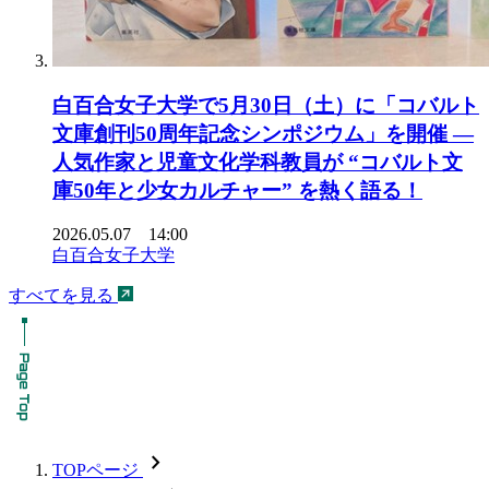
白百合女子大学で5月30日（土）に「コバルト
文庫創刊50周年記念シンポジウム」を開催 ―
人気作家と児童文化学科教員が “コバルト文
庫50年と少女カルチャー” を熱く語る！
2026.05.07 14:00
白百合女子大学
すべてを見る
chevron_forward
TOPページ