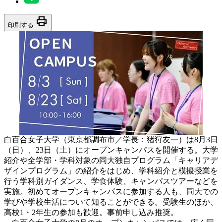
print
印刷する
白百合女子大学（東京都調布市／学長：猪狩友一）は8月3日
（日）、23日（土）にオープンキャンパスを開催する。大学
紹介や全学部・学科対象の同大独自プログラム「キャリアデ
ザインプログラム」の紹介をはじめ、学科紹介と模擬授業を
行う学科別ガイダンス、学食体験、キャンパスツアーなどを
実施。初めてオープンキャンパスに参加する人も、同大での
学びや学校生活について知ることができる。受験生のほか、
高校1・2年生の参加も歓迎。事前申し込み推奨。