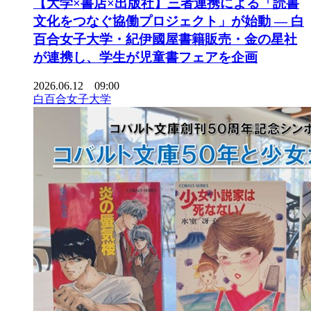
【大学×書店×出版社】三者連携による「読書
文化をつなぐ協働プロジェクト」が始動 ― 白
百合女子大学・紀伊國屋書籍販売・金の星社
が連携し、学生が児童書フェアを企画
2026.06.12 09:00
白百合女子大学