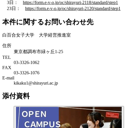
3日：
https://form.e-v-o.jp/oc/shirayuri-2118/standard/step1
23日：
https://form.e-v-o.jp/oc/shirayuri-2120/standard/step1
本件に関するお問い合わせ先
白百合女子大学 大学経営推進室
住所
東京都調布市緑ヶ丘1-25
TEL
03-3326-1062
FAX
03-3326-1076
E-mail
kikaku1@shirayuri.ac.jp
添付資料