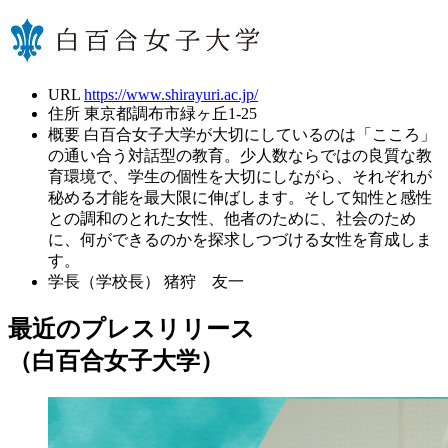
URL
https://www.shirayuri.ac.jp/
住所
東京都調布市緑ヶ丘1-25
概要
白百合女子大学が大切にしているのは「こころ」
の通い合う対話型の教育。少人数ならではの良質な教
育環境で、学生の個性を大切にしながら、それぞれが
秘める才能を最大限に伸ばします。そして知性と感性
との調和のとれた女性、他者のために、社会のため
に、何ができるのかを探求しつづける女性を育成しま
す。
学長（学校長）
猪狩 友一
最近のプレスリリース
（白百合女子大学）