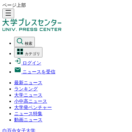
ページ上部
density_medium
検索
カテゴリ
ログイン
ニュースを受信
最新ニュース
ランキング
大学ニュース
小中高ニュース
大学発ベンチャー
ニュース特集
動画ニュース
白百合女子大学