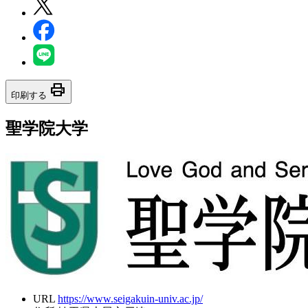
print
印刷する
聖学院大学
URL
https://www.seigakuin-univ.ac.jp/