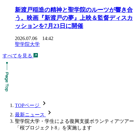
新渡戸稲造の精神と聖学院のルーツが響き合
う。映画『新渡戸の夢』上映＆監督ディスカ
ッションを7月23日に開催
2026.07.06 14:42
聖学院大学
すべてを見る
chevron_forward
TOPページ
chevron_forward
最新ニュース
聖学院大学・学生による復興支援ボランティアツアー
「桜プロジェクト8」を実施します