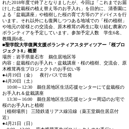
れた2018年度で終了となりましたが、今回は「これまでお届
けした盆栽桜の植え替え等のお手入れ」を目的に、清香園に
よる「盆栽講座」や植樹した桜の育て方等のアドバイスを行
います。それ以外にも復興しつつある地域での「桜の植樹」
や地元の皆様との交流会、原木椎茸の再生に取り組む農家の
ボランティアを予定しています。参加予定人数 学生6名、
教職員6名。
■聖学院大学復興支援ボランティアスタディツアー「桜プロ
ジェクト8」概要
場所：岩手県釜石市 鵜住居地区等
内容：盆栽桜のお手入れ・盆栽講座・桜の植樹、交流会、原
木椎茸再生プロジェクトのお手伝い等
●4月19日（金） 夜行バスで出発
●4月20日（土）
10:00～12:30 鵜住居地区生活応援センターにて盆栽桜の
お手入れ＆盆栽講座
13:30～16:00 鵜住居地区生活応援センター周辺のお宅で
桜のお手入れと植樹
［植樹場所］ 三陸鉄道リアス線沿線（薬王堂鵜住居店付
近）
●4月21日（日）