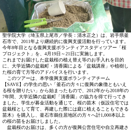
聖学院大学（埼玉県上尾市／学長：清水正之）は、岩手県釜
石市で、2011年より継続的に復興支援活動を行っています。
今年8年目となる復興支援ボランティアスタディツアー「桜
プロジェクト」を、4月19日～21日に実施します。
これまでお届けした盆栽桜の植え替え等のお手入れを目的
に、大学近隣の盆栽町・清香園による「盆栽講座」や植樹し
た桜の育て方等のアドバイスを行います。
このツアーは、本学復興支援ボランティアチーム
【SAVE】の学生の思い「釜石の方々に復興の象徴ともいえ
る桜を贈りたい」から始まったもので、2012年から2018年の
7年間、大学近隣の盆栽町「清香園」の協力を得て行ってき
ました。学生が募金活動を通じて、桜の苗木（仮設住宅では
盆栽桜として育て、再建した際には庭に植えることもできる
苗木）を購入し、釜石市鵜住居地区の方々へ計1,000本以上
の桜の苗をお届けしました。
盆栽桜のお届けは、多くの方が復興公営住宅や自立再建さ