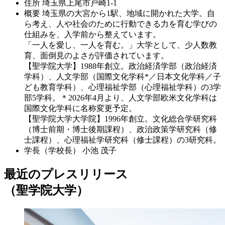
住所
埼玉県上尾市戸崎1-1
概要
埼玉県の大宮から1駅、地域に開かれた大学。自
ら考え、人や社会のために行動できる力を育む学びの
仕組みを、入学前から整えています。
「一人を愛し、一人を育む。」大学として、少人数教
育、面倒見のよさが評価されています。
【聖学院大学】1988年創立。政治経済学部（政治経済
学科）、人文学部（国際文化学科*／日本文化学科／子
ども教育学科）、心理福祉学部（心理福祉学科）の3学
部5学科。＊2026年4月より、人文学部欧米文化学科は
国際文化学科に名称変更予定。
【聖学院大学大学院】1996年創立。文化総合学研究科
（博士前期・博士後期課程）、政治政策学研究科（修
士課程）、心理福祉学研究科（修士課程）の3研究科。
学長（学校長）
小池 茂子
最近のプレスリリース
（聖学院大学）