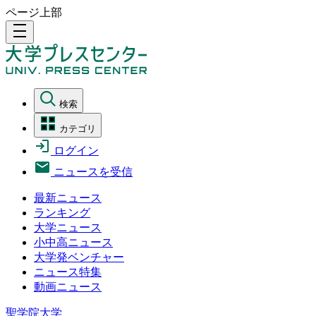
ページ上部
density_medium
検索
カテゴリ
ログイン
ニュースを受信
最新ニュース
ランキング
大学ニュース
小中高ニュース
大学発ベンチャー
ニュース特集
動画ニュース
聖学院大学