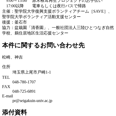
9:00～13:00 原木椎茸再生プロジェクトのお手伝い
17:00以降 電車もしくは夜行バスで帰路
主催：聖学院大学復興支援ボランティアチーム［SAVE］、
聖学院大学ボランティア活動支援センター
後援：釜石市
協力：盆栽園「清香園」、一般社団法人三陸ひとつなぎ自然
学校、鵜住居地区生活応援センター
本件に関するお問い合わせ先
松崎、神吉
住所
埼玉県上尾市戸崎1-1
TEL
048-780-1707
FAX
048-725-6891
E-mail
pr@seigakuin-univ.ac.jp
添付資料