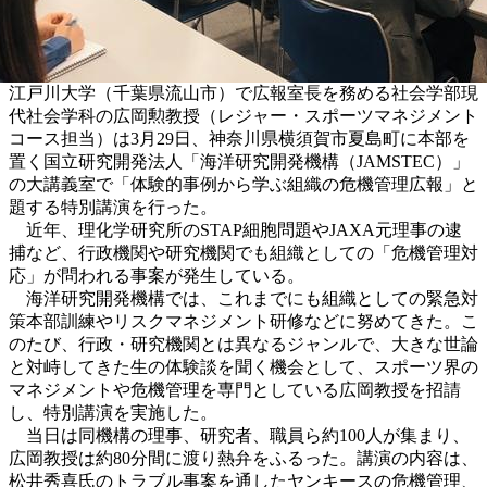
江戸川大学（千葉県流山市）で広報室長を務める社会学部現
代社会学科の広岡勲教授（レジャー・スポーツマネジメント
コース担当）は3月29日、神奈川県横須賀市夏島町に本部を
置く国立研究開発法人「海洋研究開発機構（JAMSTEC）」
の大講義室で「体験的事例から学ぶ組織の危機管理広報」と
題する特別講演を行った。
近年、理化学研究所のSTAP細胞問題やJAXA元理事の逮
捕など、行政機関や研究機関でも組織としての「危機管理対
応」が問われる事案が発生している。
海洋研究開発機構では、これまでにも組織としての緊急対
策本部訓練やリスクマネジメント研修などに努めてきた。こ
のたび、行政・研究機関とは異なるジャンルで、大きな世論
と対峙してきた生の体験談を聞く機会として、スポーツ界の
マネジメントや危機管理を専門としている広岡教授を招請
し、特別講演を実施した。
当日は同機構の理事、研究者、職員ら約100人が集まり、
広岡教授は約80分間に渡り熱弁をふるった。講演の内容は、
松井秀喜氏のトラブル事案を通したヤンキースの危機管理、