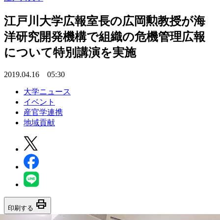
江戸川大学広報室長の広岡勲教授が海
洋研究開発機構で組織の危機管理広報
について特別講演を実施
2019.04.16 05:30
大学ニュース
イベント
産官学連携
地域貢献
print
印刷する