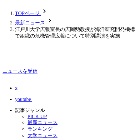
chevron_forward
TOPページ
chevron_forward
最新ニュース
江戸川大学広報室長の広岡勲教授が海洋研究開発機構
で組織の危機管理広報について特別講演を実施
ニュースを受信
x
youtube
記事ジャンル
PICK UP
最新ニュース
ランキング
大学ニュース