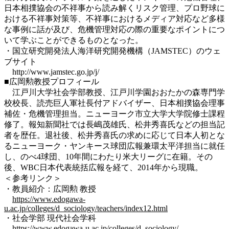
日本相撲協会の不祥事から読み解くリスク管理、プロ野球に
おける不祥事対策等、不祥事におけるメディア対応など多様
な事例に話が及び、危機管理対応の際の重要なポイントにつ
いて学ぶことができるものとなった。
・国立研究開発法人海洋研究開発機構（JAMSTEC）のウェ
ブサイト
http://www.jamstec.go.jp/j/
■広岡勲教授プロフィール
江戸川大学社会学部教授、江戸川学園おおたかの森専門学
校校長、読売巨人軍社長付アドバイザー、日本相撲協会理事
補佐・危機管理担当。ニューヨーク市立大学大学院修士課程
修了。報知新聞社では長嶋茂雄氏、松井秀喜氏などの担当記
者を歴任。退社後、松井秀喜氏の求めに応じて日本人初とな
るニューヨーク・ヤンキース球団広報兼環太平洋担当に就任
し、のべ4球団、10年間にわたり米大リーグに在籍。その
後、WBC日本代表統括広報を経て、2014年から現職。
＜参考リンク＞
・教員紹介：広岡勲 教授
https://www.edogawa-
u.ac.jp/colleges/d_sociology/teachers/index12.html
・社会学部 現代社会学科
https://www.edogawa-u.ac.jp/colleges/d_sociology/