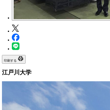
print
印刷する
江戸川大学