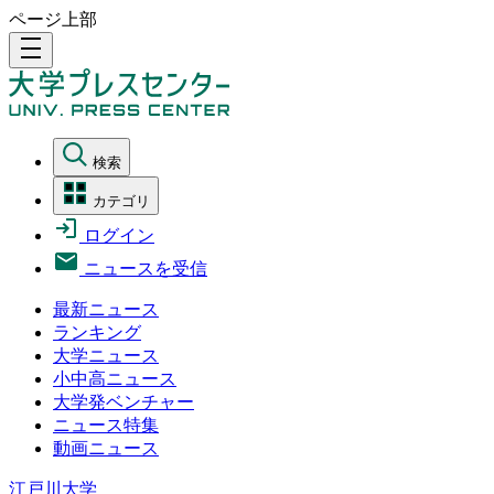
ページ上部
density_medium
検索
カテゴリ
ログイン
ニュースを受信
最新ニュース
ランキング
大学ニュース
小中高ニュース
大学発ベンチャー
ニュース特集
動画ニュース
江戸川大学