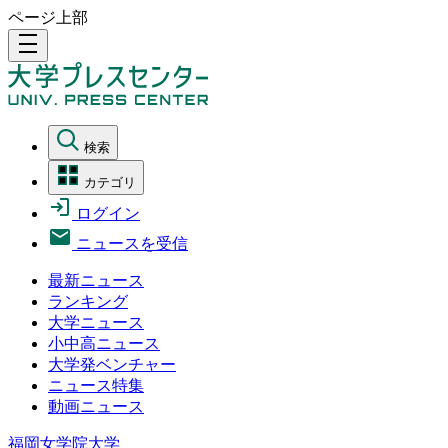
ページ上部
density_medium
検索
カテゴリ
ログイン
ニュースを受信
最新ニュース
ランキング
大学ニュース
小中高ニュース
大学発ベンチャー
ニュース特集
動画ニュース
福岡女学院大学