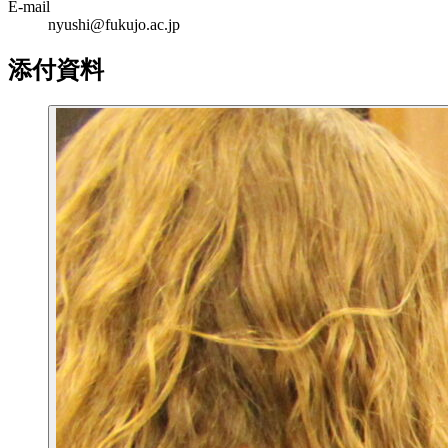
E-mail
nyushi@fukujo.ac.jp
添付資料