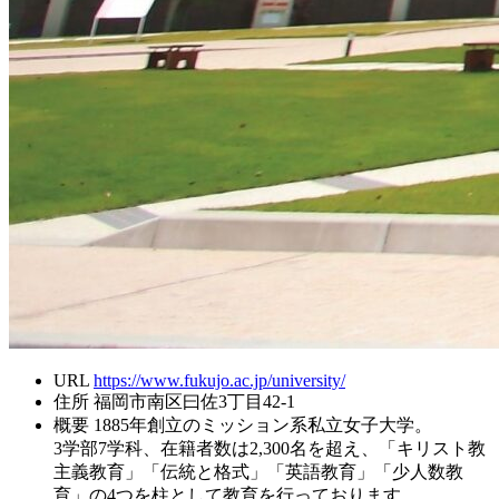
URL
https://www.fukujo.ac.jp/university/
住所
福岡市南区曰佐3丁目42-1
概要
1885年創立のミッション系私立女子大学。
3学部7学科、在籍者数は2,300名を超え、「キリスト教
主義教育」「伝統と格式」「英語教育」「少人数教
育」の4つを柱として教育を行っております。