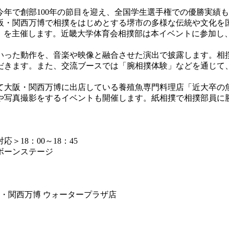
、今年で創部100年の節目を迎え、全国学生選手権での優勝実
阪・関西万博で相撲をはじめとする堺市の多様な伝統や文化を
と出会う一期一会」を主催します。近畿大学体育会相撲部は本イベント
いった動作を、音楽や映像と融合させた演出で披露します。相
だきます。また、交流ブースでは「腕相撲体験」などを通じて
大阪・関西万博に出店している養殖魚専門料理店「近大卒の魚と
や写真撮影をするイベントも開催します。紙相撲で相撲部員に
18：00～18：45
ボーンステージ
・関西万博 ウォータープラザ店