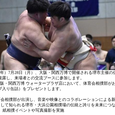
7月28日（月）、大阪・関西万博で開催される堺市主催の伝統文化発信イ
披露し、来場者との交流ブースに参加します。
大阪・関西万博 ウォータープラザ店において、体育会相撲部が
プ入り缶詰）をプレゼントします。
育会相撲部が出演し、音楽や映像とのコラボレーションによる
として知られる堺市・大浜公園相撲場の伝統と誇りを未来につ
で、紙相撲イベントや写真撮影を実施