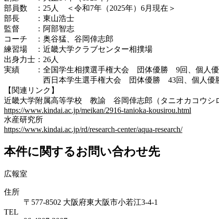
部員数 ：25人 ＜令和7年（2025年）6月現在＞
部長 ：東山浩士
監督 ：阿部智志
コーチ ：奥谷猛、谷岡倖志郎
練習場 ：近畿大学クラブセンター相撲場
出身力士：26人
実績 ：全国学生相撲選手権大会 団体優勝 9回、個人優
西日本学生選手権大会 団体優勝 43回、個人優勝
【関連リンク】
近畿大学附属高等学校 教諭 谷岡倖志郎（タニオカコウシ
https://www.kindai.ac.jp/meikan/2916-tanioka-kousirou.html
水産研究所
https://www.kindai.ac.jp/rd/research-center/aqua-research/
本件に関するお問い合わせ先
広報室
住所
〒577-8502 大阪府東大阪市小若江3-4-1
TEL