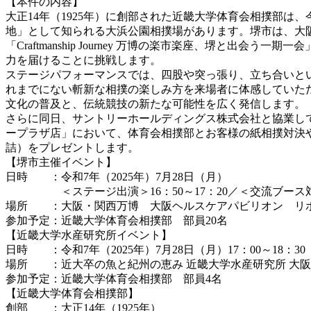
【本件の内容】
大正14年（1925年）に創部された近畿大学体育会相撲部は
地」として知られる大浜公園相撲場があります。堺市は、大
「Craftmanship Journey 万博の楽市楽座、堺
力を届けることに挑戦します。
ステージパフォーマンスでは、四股や突っ張り、立ち合いと
れまでにない斬新な相撲の楽しみ方を来場者に体感していた
文化の普及と、伝統競技の新たな可能性を広く発信します。
さらに同日、サントリーホールディングス株式会社と協業して
ープラザ店」において、体育会相撲部とお客様の紙相撲対決
詰）をプレゼントします。
【堺市主催イベント】
日時 ：令和7年（2025年）7月28日（月）
＜ステージ出演＞16：50～17：20／＜交流ブース対応＞
場所 ：大阪・関西万博 大阪ヘルスケアパビリオン リ
参加予定：近畿大学体育会相撲部 部員20名
【近畿大学水産研究所イベント】
日時 ：令和7年（2025年）7月28日（月）17：00～18：30
場所 ：近大卒の魚と紀州の恵み 近畿大学水産研究所 大阪
参加予定：近畿大学体育会相撲部 部員4名
【近畿大学体育会相撲部】
創部 ：大正14年（1925年）