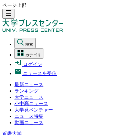
ページ上部
density_medium
検索
カテゴリ
ログイン
ニュースを受信
最新ニュース
ランキング
大学ニュース
小中高ニュース
大学発ベンチャー
ニュース特集
動画ニュース
近畿大学