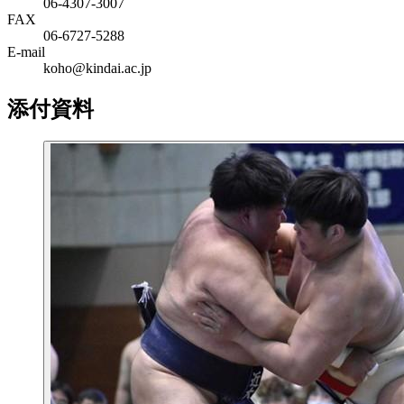
06‐4307‐3007
FAX
06‐6727‐5288
E-mail
koho@kindai.ac.jp
添付資料