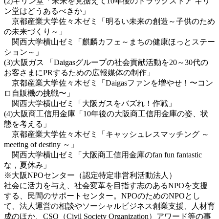
(2)キリン堂「未来を見据えて10年後のドラッグストア キリ
ン堂はどうあるべきか」
京都産業大学佐々木ゼミ「明るい未来の創造～子供のため
の未来づくり～」
関西大学横山ゼミ「麒麟カフェ～まちの健康ほっとステー
ション～」
(3)大阪ガス 「Daigasグループの社会貢献活動を20～30代の
お客さまにPRするための広報媒体の制作」
京都産業大学佐々木ゼミ「Daigasファンを増やせ！〜コン
ロ自販機の挑戦〜」
関西大学横山ゼミ「大阪ガスをバズれ！作戦」
(4)大阪商工信用金庫「10年後の大阪商工信用金庫の姿、状
態を考える」
京都産業大学佐々木ゼミ「キャッシュレスマッチング ～
meeting of destiny ～」
関西大学横山ゼミ「大阪商工信用金庫のfan fun fantastic
な，夏休み」
※大阪NPOセンター（認定特定非営利活動法人）
社会に活力を与え、社会変革を目指す志のあるNPOを支援
する、民間のサポートセンター。NPOのためのNPOとし
て、法人運営の相談やソーシャルビジネス創業支援、人材育
成のほか、CSO（Civil Society Organization）アワード等の事