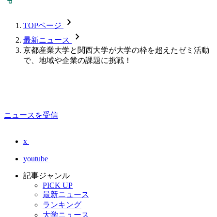
chevron_forward
TOPページ
chevron_forward
最新ニュース
京都産業大学と関西大学が大学の枠を超えたゼミ活動
で、地域や企業の課題に挑戦！
ニュースを受信
x
youtube
記事ジャンル
PICK UP
最新ニュース
ランキング
大学ニュース