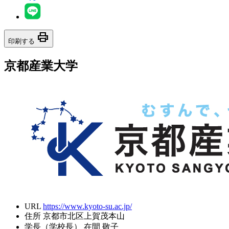
print
印刷する
京都産業大学
URL
https://www.kyoto-su.ac.jp/
住所
京都市北区上賀茂本山
学長（学校長）
在間 敬子