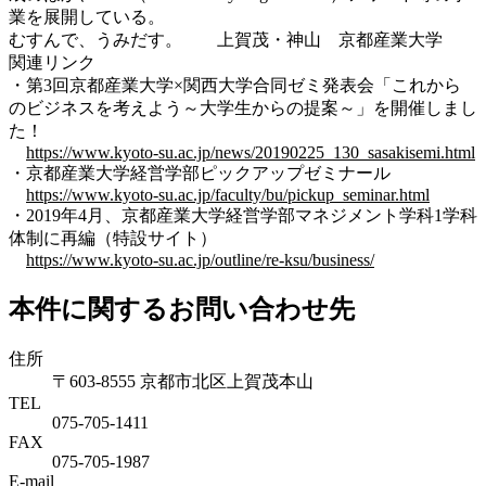
業を展開している。
むすんで、うみだす。 上賀茂・神山 京都産業大学
関連リンク
・第3回京都産業大学×関西大学合同ゼミ発表会「これから
のビジネスを考えよう～大学生からの提案～」を開催しまし
た！
https://www.kyoto-su.ac.jp/news/20190225_130_sasakisemi.html
・京都産業大学経営学部ピックアップゼミナール
https://www.kyoto-su.ac.jp/faculty/bu/pickup_seminar.html
・2019年4月、京都産業大学経営学部マネジメント学科1学科
体制に再編（特設サイト）
https://www.kyoto-su.ac.jp/outline/re-ksu/business/
本件に関するお問い合わせ先
住所
〒603-8555 京都市北区上賀茂本山
TEL
075-705-1411
FAX
075-705-1987
E-mail