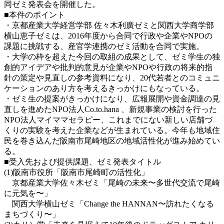
同ゼミ発表会を開催した。
■本件のポイント
・京都産業大学経営学部 佐々木利廣ゼミと関西大学商学部
横山恵子ゼミは、2016年度から合同で行政や企業やNPOの
課題に挑戦する、産官学連携のゼミ活動を合同で実施。
・大学の枠を超えた今回の取組の成果として、ゼミ学生の独
創的アイデアや批判的意見が企業やNPOや行政の将来的指
針の策定や見直しの参考資料になり、20代若者とのコミュニ
ケーションのあり方を考えるきっかけにもなっている。
・ゼミ生の提案がきっかけになり、広報展開や資金調達の見
直しを進めたNPO法人Co.to.hana 、新規事業の検討を行った
NPO法人マイママセラピー、これまでにない新しい店舗づ
くりの実験を考えた企業などが生まれている。今年も地域住
民を巻き込んだ阪南市尾崎地区の地域活性化が進み始めてい
る。
■受入先および提供課題、ゼミ発表タイトル
(1)阪南市役所「阪南市尾崎町の活性化」
京都産業大学佐々木ゼミ「尾崎の未来〜多世代交流で尾崎
に元気を〜」
関西大学横山ゼミ「Change the HANNAN〜訪れたくなる
まちづくり〜」