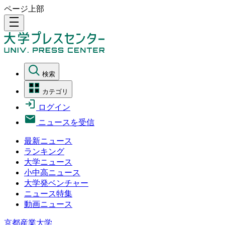
ページ上部
density_medium
検索
カテゴリ
ログイン
ニュースを受信
最新ニュース
ランキング
大学ニュース
小中高ニュース
大学発ベンチャー
ニュース特集
動画ニュース
京都産業大学