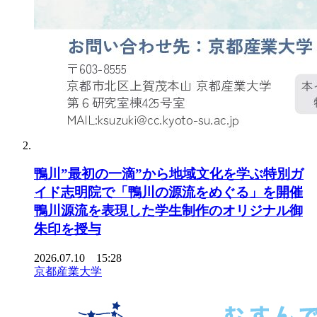
鴨川”最初の一滴”から地域文化を学ぶ特別ガ
イド志明院で「鴨川の源流をめぐる」を開催
鴨川源流を表現した学生制作のオリジナル御
朱印を授与
2026.07.10 15:28
京都産業大学