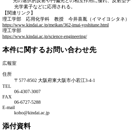
光の選択的反射や円偏光との相互作用に優れ、反射型デ
光学素子などに応用される。
【関連リンク】
理工学部 応用化学科 教授 今井喜胤（イマイヨシタネ）
https://www.kindai.ac.jp/meikan/362-imai-yoshitane.html
理工学部
https://www.kindai.ac.jp/science-engineering/
本件に関するお問い合わせ先
広報室
住所
〒577-8502 大阪府東大阪市小若江3-4-1
TEL
06‐4307‐3007
FAX
06‐6727‐5288
E-mail
koho@kindai.ac.jp
添付資料