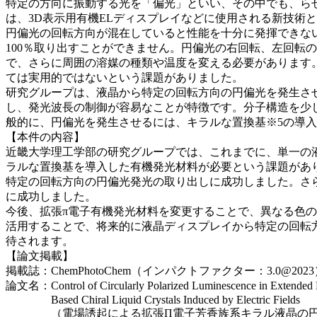
特定の方向に振動する光を「偏光」といい、その中でも、ら
は、3D表示用有機ELディスプレイなどに使用される新技術
円偏光の回転方向が混在していると性能を十分に発揮できな
100％取り出すことができません。円偏光の右回転、左回転
で、さらに周囲の溶媒の種類や温度を変える必要があります
ては実用的ではないという課題がありました。
研究グループは、液晶から特定の回転方向の円偏光を発生させ
し、発光波長の制御が容易なことが特徴です。分子構造を少
般的に、円偏光を発生させるには、キラルな置換基※5の導
【本件の内容】
近畿大学理工学部の研究グループでは、これまでに、単一の
ラルな置換基を導入した有機発光材料が必要という課題があ
特定の回転方向の円偏光発光の取り出しに成功しました。さ
に成功しました。
今後、拡張π電子有機発光材料を変更することで、異なる色
活用することで、将来的に液晶ディスプレイから特定の回転
待されます。
【論文掲載】
掲載誌：ChemPhotoChem（インパクトファクター：3.0@202
論文名：Control of Circularly Polarized Luminescence in Extended Π
Based Chiral Liquid Crystals Induced by Electric Fields
（電場誘起による拡張Π電子芳香族系キラル液晶の円