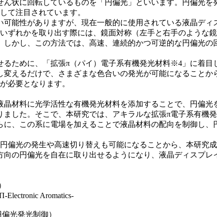
せん状に回転しているものを「円偏光」といいます。円偏光を
として注目されています。
い可能性がありますが、現在一般的に使用されている液晶ディ
のいずれかを取り出す際には、鏡面対称（左手と右手のような
。しかし、この方法では、高速、連続的かつ可逆的な円偏光の
るために、「拡張π（パイ）電子系有機発光材料※4」に着目
し変えるだけで、さまざまな色合いの発光が可能になることか
入が必要となります。
液晶材料に光学活性な有機発光材料を添加することで、円偏光
りました。そこで、本研究では、アキラルな拡張π電子系有機発
らに、この系に電場を加えることで液晶材料の配向を制御し、
の円偏光の発生や高速切り替えも可能になることから、本研究
方向の円偏光を自在に取り出せるようになり、液晶ディスプレ
3）
-Electronic Aromatics-
偏光発光制御）