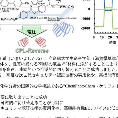
喜胤（いまいよしたね）、立命館大学生命科学部（滋賀県草津
体を、性質の異なる2種類の液晶※2材料に添加することによ
向を高速、連続的かつ可逆的に切り替えることに成功しました
り、高度な次世代セキュリティ認証技術の実用化や、高機能有機
化学分野の国際的な学術誌である"ChemPhotoChem（ケミ
簡便に取り出すことに成功
つ可逆的に切り替えることが可能に
セキュリティ認証技術の実用化や、高機能有機ELデバイスの低