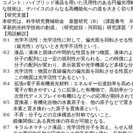
コメント：ハイブリッド液晶を用いた汎用性のある円偏光増
な技術は、デバイスのさらなる高機能化への道を大きく切り
【研究支援】
本研究は、科学研究費補助金 基盤研究（B）（課題番号 JP2
革新的光科学技術の創成」（研究総括：河田聡）研究課題「
【用語解説】
※1 光学不活性：光学活性に対して、偏光面を回転させる
（旋光性）がないとき光学不活性という。
※2 液晶：液体と固体の中間的な性質を持つ物質。液体の
分子の配列には一定の規則性が見られる。この特徴によ
分子の配列が変わり、表示装置や光学機器など多様な分
※3 光学活性：物質が直線偏光の偏光面を回転させる性質
この物質は光学活性であるという。
※4 拡張π電子系有機発光材料：エネルギー伝達効率を高め
電子が動きやすいように拡張した有機物で、高効率かつ
次世代ディスプレイや有機ELなどへの応用が期待され
※5 置換基：有機化合物の水素原子を、他の原子などで置
水素と置き換わった原子を置換基という。
※6 不斉：分子などの立体構造が対称でないこと。
鏡像関係にある異性体の存在が可能となる。
※7 キラルネマチック液晶：光学活性分子を加え、らせん