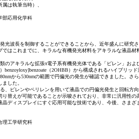
所属は執筆当時）、
学部応用化学科
り発光波長を制御することができることから、近年盛んに研究さ
プではこれまでに、キラルな有機発光材料をアキラルな液晶材
アキラルな拡張π電子系有機発光体である「ピレン」および「ぺリレ
-[4-（hexyloxy）benzoyloxy]benzoate（2OHBB）
0nmから530nmの範囲で円偏光の発生が確認できました。さら
しました。
ある、ピレンやペリレンを用いて液晶での円偏光発生と回転方向
切り替えが可能であることが示唆されており、非常に汎用性の
液晶ディスプレイにすぐ応用可能な技術であり、今後、さまざ
合理工学研究科