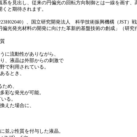
幅系を見出し、従来の円偏光の回転方向制御とは一線を画す、
開くと期待されます。
3H02040）、国立研究開発法人 科学技術振興機構（JST）
円偏光発光材料の開発に向けた革新的基盤技術の創成」（研究
性質
ように流動性がありながら、
り、液晶は外部からの刺激で
野で利用されている。
があるとき、
るため、
多彩な発光が可能。
ている。
き換えた場合に、
状に並ぶ性質を付与した液晶。