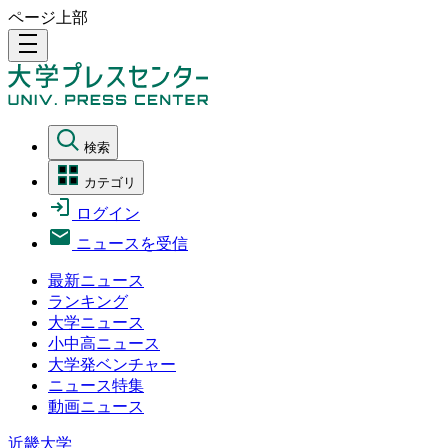
ページ上部
density_medium
検索
カテゴリ
ログイン
ニュースを受信
最新ニュース
ランキング
大学ニュース
小中高ニュース
大学発ベンチャー
ニュース特集
動画ニュース
近畿大学