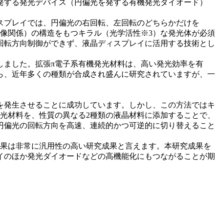
発する発光デバイス（円偏光を発する有機発光ダイオード）
スプレイでは、円偏光の右回転、左回転のどちらかだけを
鏡像関係）の構造をもつキラル（光学活性※3）な発光体が必須
回転方向制御ができず、液晶ディスプレイに活用する技術とし
しました。拡張π電子系有機発光材料は、高い発光効率を有
ら、近年多くの種類が合成され盛んに研究されていますが、一
を発生させることに成功しています。しかし、この方法ではキ
光材料を、性質の異なる2種類の液晶材料に添加することで、
円偏光の回転方向を高速、連続的かつ可逆的に切り替えること
成果は非常に汎用性の高い研究成果と言えます。本研究成果を
イのほか発光ダイオードなどの高機能化にもつながることが期