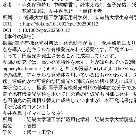
著者 ：寺久保和希1、中嶋晴香1、鈴木太哉1、金子光佑2（
花崎知則2、今井喜胤1* ＊責任著者
所属 ：1近畿大学理工学部応用科学科、2立命館大学生命科
URL ：
https://doi.org/10.1002/cptc.202500112
DOI ：10.1002/cptc.202500112
【本件の詳細】
拡張π電子有機発光材料は、発光効率が高く、化学修飾によ
点を導入したキラルな有機発光材料が必要です。研究グルー
よって、円偏光を発生させることに成功しています。
今回の研究では、高い発光特性を示すことが知られている2種類の
biphenylcarbonitrile（5CB）とキラル液晶2-octyl-4
その結果、アキラルな発光体を用いているにもかかわらず、38
速、連続的かつ可逆的な円偏光の回転方向の切り替えに成功
本研究により、拡張π電子系有機発光材料の基本的な分子で
電子系有機発光材料を用いて別の色の円偏光も同様に発生・
も円偏光の高速切り替えに成功していますが、本研究成果は
【研究者のコメント】
今井喜胤（イマイヨシタネ）
所属 ：近畿大学理工学部応用化学科、近畿大学大学院総
職位 ：教授
学位 ：博士（工学）