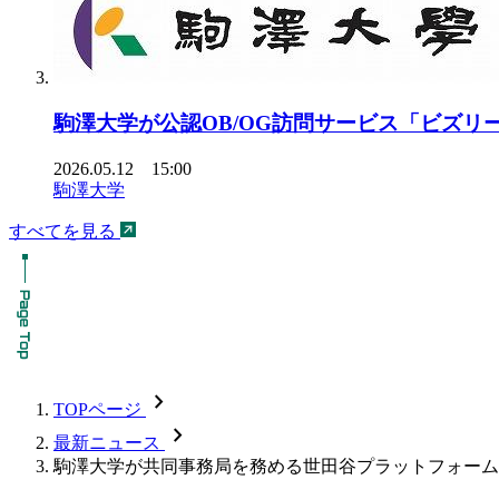
駒澤大学が公認OB/OG訪問サービス「ビズ
2026.05.12 15:00
駒澤大学
すべてを見る
chevron_forward
TOPページ
chevron_forward
最新ニュース
駒澤大学が共同事務局を務める世田谷プラットフォーム