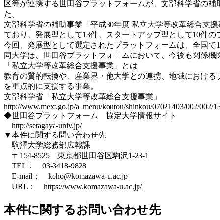
区等が連携する世田谷プラットフォームが、文部科学省の補助
た。
文部科学省の補助事業「平成30年度 私立大学等改革総合支
ており、発展型として13件、スタートアップ型として10件
今回、発展型として選定されたプラットフォームは、全国で
同大学は、世田谷プラットフォームにおいて、今後も関係機
「私立大学等改革総合支援事業」とは
教育の質的転換や、産業界・他大学との連携、地域における
を重点的に支援する事業。
文部科学省「私立大学等改革総合支援事業」
http://www.mext.go.jp/a_menu/koutou/shinkou/07021403/002/002/1
◆世田谷プラットフォーム 協定大学情報サイト
http://setagaya-univ.jp/
▼本件に関する問い合わせ先
駒澤大学総務部広報課
〒154-8525 東京都世田谷区駒沢1-23-1
TEL： 03-3418-9828
E-mail： koho@komazawa-u.ac.jp
URL：
https://www.komazawa-u.ac.jp/
本件に関するお問い合わせ先