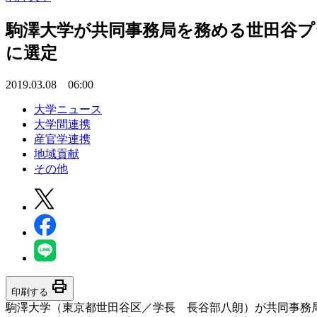
駒澤大学が共同事務局を務める世田谷プ
に選定
2019.03.08 06:00
大学ニュース
大学間連携
産官学連携
地域貢献
その他
print
印刷する
駒澤大学（東京都世田谷区／学長 長谷部八朗）が共同事務