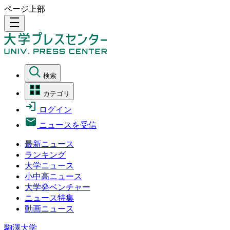
ページ上部
density_medium
検索
カテゴリ
ログイン
ニュースを受信
最新ニュース
ランキング
大学ニュース
小中高ニュース
大学発ベンチャー
ニュース特集
動画ニュース
駒澤大学