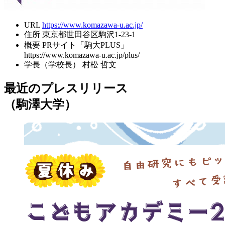
URL
https://www.komazawa-u.ac.jp/
住所
東京都世田谷区駒沢1-23-1
概要
PRサイト「駒大PLUS」
https://www.komazawa-u.ac.jp/plus/
学長（学校長）
村松 哲文
最近のプレスリリース
（駒澤大学）