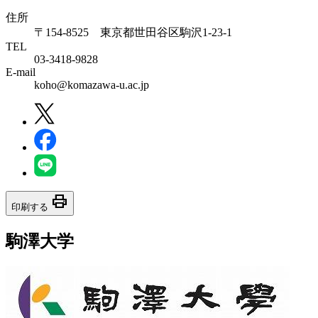
住所
〒154-8525 東京都世田谷区駒沢1-23-1
TEL
03-3418-9828
E-mail
koho@komazawa-u.ac.jp
print
印刷する
駒澤大学