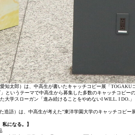
：愛知太郎）は、中高生が書いたキャッチコピー展「TOGAK
ズ」というテーマで中高生から募集した多数のキャッチコピーの
大学スローガン「進み続けることをやめないI WILL. I DO
た造語）は、中高生が考えた”東洋学園大学のキャッチコピー展”
、私になる。】
品