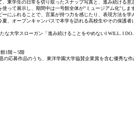
て、東学生の日常を切り取ったスナップ写真と、進み続ける意
使って展示し、期間中は一号館全体が”ミュージアム化”しま
ピーにふれることで、言葉が持つ力を感じたり、表現方法を学
今夏、オープンキャンパスで本学を訪れる高校生やその保護者
たな大学スローガン「進み続けることをやめないI WILL. I 
号館1階～5階
課題の応募作品のうち、東洋学園大学協賛企業賞を含む優秀な作品