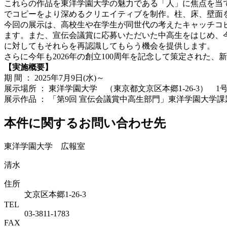
これらの作品を東洋学園大学の魅力である「人」に焦点を当
でコピーをより深めるクリエイティブを制作。柱、床、壁面を
今回の展示は、高校生や在学生が同世代の考えたキャッチコ
ます。また、宣伝会議賞に応募いただいた中高生をはじめ、
に対してもそれらを再認識してもらう機会を提供します。
さらに今年も2026年の創立100周年を記念して策定された、新
【実施概要】
期 間 ： 2025年7月9日(水)～
展示場所 ： 東洋学園大学 （東京都文京区本郷1-26-3） 1
展示作品 ： 「第9回 宣伝会議賞中高生部門」東洋学園大学
本件に関するお問い合わせ先
東洋学園大学 広報室
清水
住所
文京区本郷1-26-3
TEL
03-3811-1783
FAX