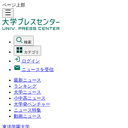
ページ上部
density_medium
検索
カテゴリ
ログイン
ニュースを受信
最新ニュース
ランキング
大学ニュース
小中高ニュース
大学発ベンチャー
ニュース特集
動画ニュース
東洋学園大学