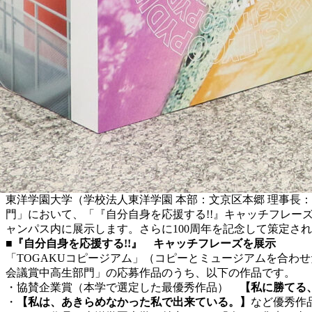
東洋学園大学（学校法人東洋学園 本部：文京区本郷 理事長
門」において、「『自分自身を応援する!!』キャッチフレー
ャンパス内に展示します。さらに100周年を記念して策定された
■『自分自身を応援する!!』 キャッチフレーズを展示
「TOGAKUコピージアム」（コピーとミュージアムを合わせ
会議賞中高生部門」の応募作品のうち、以下の作品です。
・協賛企業賞（本学で選定した最優秀作品）
【私に勝てる
・
【私は、あきらめなかった私で出来ている。】
など優秀作