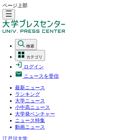
ページ上部
density_medium
検索
カテゴリ
ログイン
ニュースを受信
最新ニュース
ランキング
大学ニュース
小中高ニュース
大学発ベンチャー
ニュース特集
動画ニュース
江戸川大学