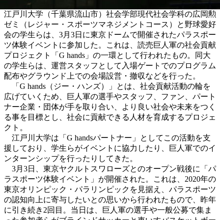
江戸川大学（千葉県流山市）社会学部現代社会学科の広岡勲
ゼミ（レジャー・スポーツマネジメントコース）と野球愛好
会の学生らは、3月3日に東京ドームで開催されたパラスポー
ツ体験イベントに参加した。これは、読売巨人軍の社会貢献
プロジェクト「G hands」の一環として行われたもの。同大
の学生らは、運営スタッフとして入場ゲートでのプログラム
配布やグラウンド上での会場設営・撤収などを行った。
「G hands（ジー・ハンズ）」とは、社会貢献活動の輪を
広げていくため、巨人軍の選手やスタッフ、ファン、パート
ナー企業・団体が手を取り合い、より良い社会や未来をつく
る事を目標とし、社会に貢献できる人材を育成するプロジェ
クト。
江戸川大学は「G handsパートナー」としてこの活動を支
援しており、学生らがイベントに協力したり、巨人軍でのイ
ンターンシップを行ったりしてきた。
3月3日、東京ヤクルトスワローズとのオープン戦後に「パ
ラスポーツ体験イベント」が開催された。これは、2020年の
東京オリンピック・パラリンピックを見据え、パラスポーツ
の認知向上に寄与したいとの思いから行われたもので、昨年
に引き続き2回目。当日は、巨人軍の選手や一般公募で集ま