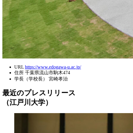
URL
https://www.edogawa-u.ac.jp/
住所
千葉県流山市駒木474
学長（学校長）
宮崎孝治
最近のプレスリリース
（江戸川大学）