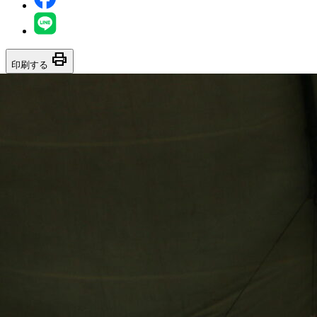
print
印刷する