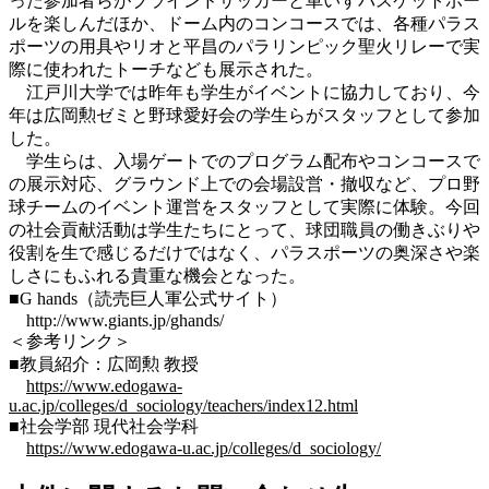
った参加者らがブラインドサッカーと車いすバスケットボー
ルを楽しんだほか、ドーム内のコンコースでは、各種パラス
ポーツの用具やリオと平昌のパラリンピック聖火リレーで実
際に使われたトーチなども展示された。
江戸川大学では昨年も学生がイベントに協力しており、今
年は広岡勲ゼミと野球愛好会の学生らがスタッフとして参加
した。
学生らは、入場ゲートでのプログラム配布やコンコースで
の展示対応、グラウンド上での会場設営・撤収など、プロ野
球チームのイベント運営をスタッフとして実際に体験。今回
の社会貢献活動は学生たちにとって、球団職員の働きぶりや
役割を生で感じるだけではなく、パラスポーツの奥深さや楽
しさにもふれる貴重な機会となった。
■G hands（読売巨人軍公式サイト）
http://www.giants.jp/ghands/
＜参考リンク＞
■教員紹介：広岡勲 教授
https://www.edogawa-
u.ac.jp/colleges/d_sociology/teachers/index12.html
■社会学部 現代社会学科
https://www.edogawa-u.ac.jp/colleges/d_sociology/