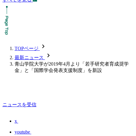
chevron_forward
TOPページ
chevron_forward
最新ニュース
青山学院大学が2019年4月より「若手研究者育成奨学
金」と「国際学会発表支援制度」を新設
ニュースを受信
x
youtube