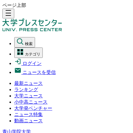
ページ上部
density_medium
検索
カテゴリ
ログイン
ニュースを受信
最新ニュース
ランキング
大学ニュース
小中高ニュース
大学発ベンチャー
ニュース特集
動画ニュース
青山学院大学