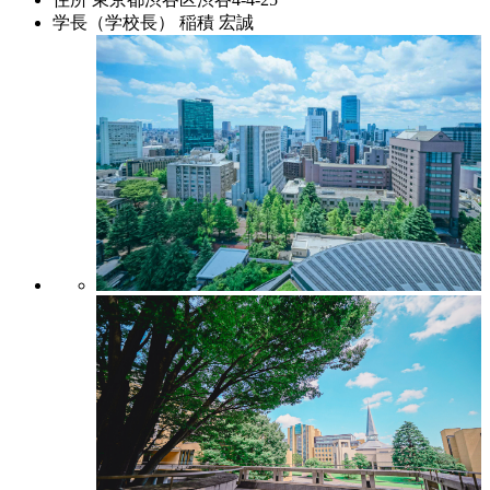
学長（学校長）
稲積 宏誠