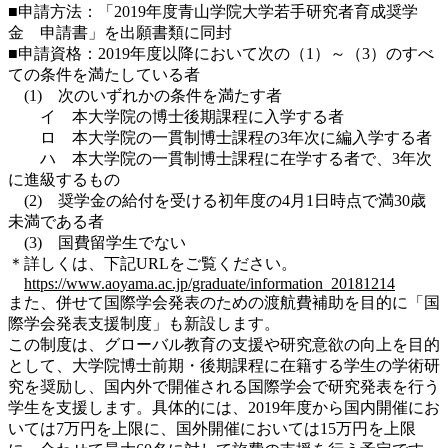
■申請方法：「2019年度青山学院大学若手研究者育成奨学
金 申請書」を出願書類に同封
■申請資格：2019年度以降において次の（1）～（3）のすべ
ての条件を満たしている者
(1) 次のいずれかの条件を満たす者
イ 本大学院の博士後期課程に入学する者
ロ 本大学院の一貫制博士課程の3年次に編入学する者
ハ 本大学院の一貫制博士課程に在学する者で、3年次
に進級するもの
(2) 奨学金の給付を受ける初年度の4月1日時点で満30歳
未満である者
(3) 国費留学生でない
＊詳しくは、下記URLをご覧ください。
https://www.aoyama.ac.jp/graduate/information_20181214
また、併せて国際学会発表のための渡航費補助を目的に「国
際学会発表支援制度」も新設します。
この制度は、グローバル教育の支援や研究意欲の向上を目的
として、大学院博士前期・後期課程に在籍する学生の学術研
究を奨励し、国内外で開催される国際学会で研究発表を行う
学生を支援します。具体的には、2019年度から国内開催にお
いては7万円を上限に、国外開催においては15万円を上限