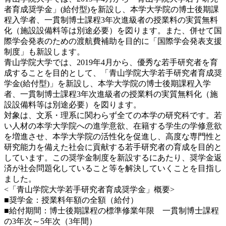
者育成奨学金」(給付型)を新設し、本学大学院の博士後期課
程入学者、一貫制博士課程3年次進級者の授業料の実質無料
化（施設設備料等は別途必要）を図ります。また、併せて国
際学会発表のための渡航費補助を目的に「国際学会発表支援
制度」も新設します。
青山学院大学では、2019年4月から、優秀な若手研究者を育
成することを目的として、「青山学院大学若手研究者育成奨
学金(給付型)」を新設し、本学大学院の博士後期課程入学
者、一貫制博士課程3年次進級者の授業料の実質無料化（施
設設備料等は別途必要）を図ります。
対象は、文系・理系に関わらず全ての本学の研究科です。若
い人材の本学大学院への進学意欲、在籍する学生の学修意欲
を増進させ、本学大学院の活性化を促進し、高度な専門性と
研究能力を備えた社会に貢献する若手研究者の育成を目的と
しています。この奨学金制度を新設するにあたり、奨学金返
済が社会問題化していること等を解決していくことを目指し
ました。
<「青山学院大学若手研究者育成奨学金」概要>
■奨学金：授業料年額の全額（給付）
■給付期間：博士後期課程の標準修業年限 一貫制博士課程
の3年次～5年次（3年間）