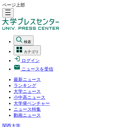
ページ上部
density_medium
検索
カテゴリ
ログイン
ニュースを受信
最新ニュース
ランキング
大学ニュース
小中高ニュース
大学発ベンチャー
ニュース特集
動画ニュース
関西大学