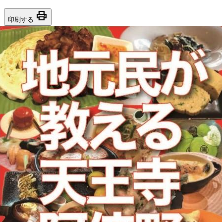
print
印刷する