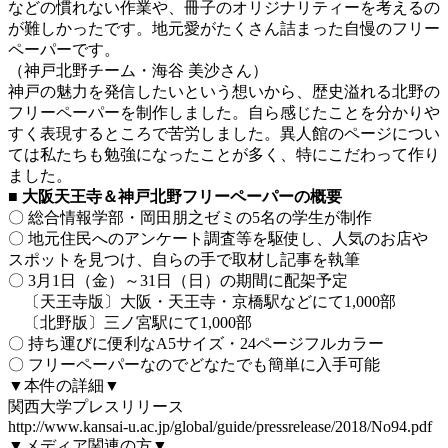
などの慣れない作業や、冊子のオリジナリティーを考えるの
が難しかったです。地元愛がたくさん詰まった自慢のフリー
ペーパーです。
（神戸北野チーム・海谷 美沙さん）
神戸の魅力を発信したいという想いから、歴史溢れる北野の
フリーペーパーを制作しました。自ら感じたことを分かりや
すく表現するところで苦労しました。異人館のページについ
ては私たちも勉強になったことが多く、特にこだわって作り
ました。
■ 大阪天王寺＆神戸北野フリーペーパーの概要
〇 総合情報学部・岡田朋之ゼミの5名の学生が制作
〇 地元住民へのアンケート調査等を駆使し、人気のお店や
スポットを見つけ、自らの手で取材し記事を執筆
〇 3月1日（金）～31日（日）の期間に配架予定
〔天王寺版〕大阪・天王寺・京橋駅などにて1,000部
〔北野版〕三ノ宮駅にて1,000部
〇 持ち運びに便利なA5サイズ・24ページフルカラー
〇 フリーペーパーなのでどなたでも簡単に入手可能
▼本件の詳細▼
関西大学プレスリリース
http://www.kansai-u.ac.jp/global/guide/pressrelease/2018/No94.pdf
▼メディア関連の方▼