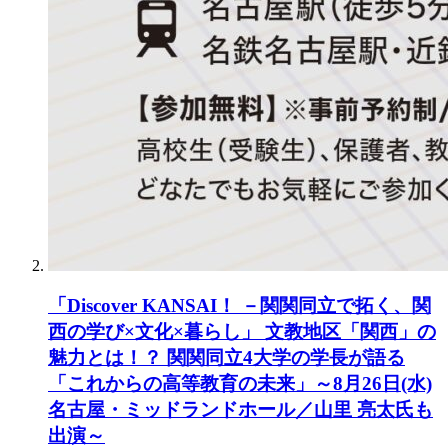
「Discover KANSAI！ －関関同立で拓く、関
西の学び×文化×暮らし」 文教地区「関西」の
魅力とは！？ 関関同立4大学の学長が語る
「これからの高等教育の未来」～8月26日(水)
名古屋・ミッドランドホール／山里 亮太氏も
出演～