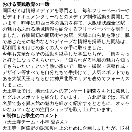
おける実践教育の一環
岡田ゼミは情報メディアを専門とし、毎年フリーペーパーや
ビデオドキュメンタリーなどのメディア制作活動を展開して
います。昨年はJR西日本の協力を得て、大阪環状線全19駅
の魅力あふれる地域情報を紹介するフリーペーパーを制作し
ました。各駅周辺の商店街やお店、穴場に自ら足を運び、肌
で感じたその魅力などのディープな情報を掲載した同誌は、
駅利用者をはじめ多くの人々が手に取りました。
今年も先輩からその活動を継承した学生たちが、「街をもっ
と好きになってもらいたい」「知られざる地域の魅力を知っ
てもらいたい」という熱い想いで、取材・撮影・原稿作成・
デザイン等すべてを自分たちで手掛けて、人気スポットでも
ある大阪天王寺ならびに神戸北野エリアを改めてフォーカス
しました。
天王寺版では、地元住民へのアンケート調査をもとに発見し
たグルメスポットを紹介しています。一方北野版では、観光
名所である異人館の魅力を細かく紹介するとともに、オシャ
レなカフェなどの注目ショップを取り上げています。
■ 制作した学生のコメント
（天王寺チーム・小林 愛さん）
天王寺・阿倍野の認知度向上のために企画しましたが、取材