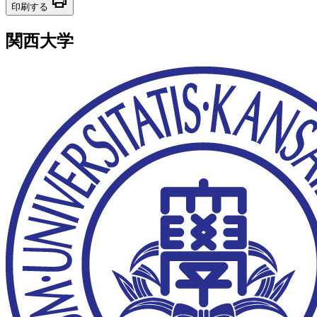
print
印刷する
関西大学