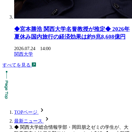
◆宮本勝浩 関西大学名誉教授が推定◆ 2026年
夏休み国内旅行の経済効果は約9兆8,608億円
2026.07.24 14:00
関西大学
すべてを見る
chevron_forward
TOPページ
chevron_forward
最新ニュース
◆ 関西大学総合情報学部・岡田朋之ゼミの学生が、大