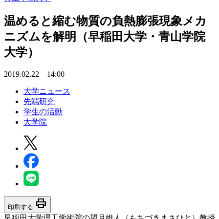
温めると縮む物質の負熱膨張現象メカ
ニズムを解明（早稲田大学・青山学院
大学）
2019.02.22 14:00
大学ニュース
先端研究
学生の活動
大学院
print
印刷する
早稲田大学理工学術院の望月維人（もちづきまさひと）教授