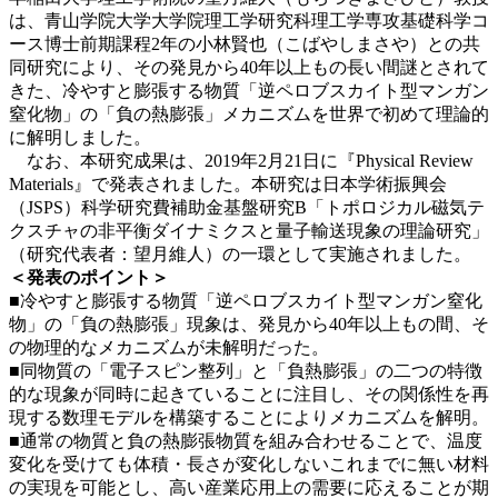
は、青山学院大学大学院理工学研究科理工学専攻基礎科学コ
ース博士前期課程2年の小林賢也（こばやしまさや）との共
同研究により、その発見から40年以上もの長い間謎とされて
きた、冷やすと膨張する物質「逆ペロブスカイト型マンガン
窒化物」の「負の熱膨張」メカニズムを世界で初めて理論的
に解明しました。
なお、本研究成果は、2019年2月21日に『Physical Review
Materials』で発表されました。本研究は日本学術振興会
（JSPS）科学研究費補助金基盤研究B「トポロジカル磁気テ
クスチャの非平衡ダイナミクスと量子輸送現象の理論研究」
（研究代表者：望月維人）の一環として実施されました。
＜発表のポイント＞
■冷やすと膨張する物質「逆ペロブスカイト型マンガン窒化
物」の「負の熱膨張」現象は、発見から40年以上もの間、そ
の物理的なメカニズムが未解明だった。
■同物質の「電子スピン整列」と「負熱膨張」の二つの特徴
的な現象が同時に起きていることに注目し、その関係性を再
現する数理モデルを構築することによりメカニズムを解明。
■通常の物質と負の熱膨張物質を組み合わせることで、温度
変化を受けても体積・長さが変化しないこれまでに無い材料
の実現を可能とし、高い産業応用上の需要に応えることが期