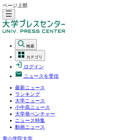
ページ上部
density_medium
検索
カテゴリ
ログイン
ニュースを受信
最新ニュース
ランキング
大学ニュース
小中高ニュース
大学発ベンチャー
ニュース特集
動画ニュース
青山学院大学