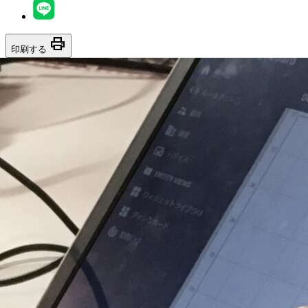
print
印刷する