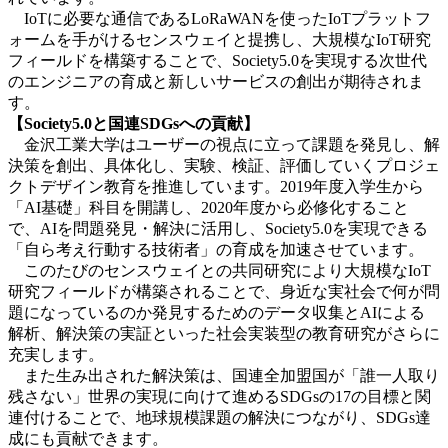
IoTに必要な通信であるLoRaWANを使ったIoTプラットフ
ォームを手がけるセンスウェイと提携し、大規模なIoT研究
フィールドを構築することで、Society5.0を実現する次世代
のエンジニアの育成と新しいサービスの創出が期待されま
す。
【Society5.0と国連SDGsへの貢献】
金沢工業大学はユーザーの視点に立って課題を発見し、解
決策を創出、具体化し、実験、検証、評価していくプロジェ
クトデザイン教育を推進しています。2019年度入学生から
「AI基礎」科目を開講し、2020年度から必修化すること
で、AIを問題発見・解決に活用し、Society5.0を実現できる
「自ら考え行動する技術者」の育成を加速させています。
このたびのセンスウェイとの共同研究により大規模なIoT
研究フィールドが構築されることで、身近な実社会で何が問
題になっているのか発見するためのデータ収集とAIによる
解析、解決策の実証といった社会実装型の教育研究がさらに
充実します。
また生み出された解決策は、国連全加盟国が「誰一人取り
残さない」世界の実現に向けて進めるSDGsの17の目標と関
連付けることで、地球規模課題の解決につながり、SDGs達
成にも貢献できます。