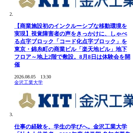
【商業施設初のインクルーシブな移動環境を
実現】視覚障害者の声をきっかけに、しゃべ
る点字ブロック「コード化点字ブロック」を
東京・錦糸町の商業ビル「楽天地ビル」地下
フロア～地上2階で敷設。8月8日は体験会を開
催
2026.08.05 13:30
金沢工業大学
仕事の経験を、学生の学びへ。金沢工業大学