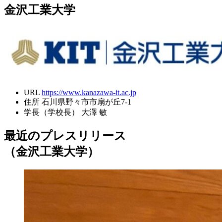
金沢工業大学
URL
https://www.kanazawa-it.ac.jp
住所
石川県野々市市扇が丘7-1
学長（学校長）
大澤 敏
最近のプレスリリース
（金沢工業大学）