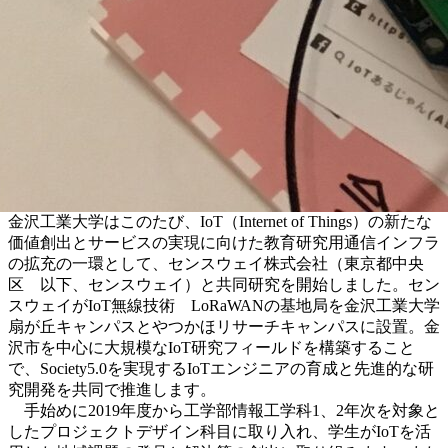
金沢工業大学はこのたび、IoT（Internet of Things）の新たな
価値創出とサービスの実現に向けた教育研究用通信インフラ
の拡充の一環として、センスウェイ株式会社（東京都中央
区 以下、センスウェイ）と共同研究を開始しました。セン
スウェイがIoT無線技術 LoRaWANの基地局を金沢工業大学
扇が丘キャンパスとやつかほリサーチキャンパスに設置。金
沢市を中心に大規模なIoT研究フィールドを構築すること
で、Society5.0を実現するIoTエンジニアの育成と先進的な研
究開発を共同で推進します。
手始めに2019年度から工学部情報工学科1、2年次を対象と
したプロジェクトデザイン科目に取り入れ、学生がIoTを活