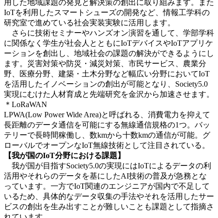
用した地域課題の発見と解決策の創出に取り組みます。また
IoTを利用したスマートシューズの開発など、情報工学科の
研究室で進めている社会実装実験に活用します。
さらに技術セミナーやハンズオン演習を通して、学部学科
に関係なく学生が社会人とともにIoTデバイスやIoTアプリケ
ーションを創出し、地域社会の課題の解決ができるようにし
ます。災害対策や防災・減災対策、市民サービス、農業分
野、医療分野、建築・土木分野など幅広い分野においてIoT
を活用したイノベーションの創出が可能となり、Society5.0
実現にむけた人材育成と先端研究を金沢から加速させます。
＊LoRaWAN
LPWA(Low Power Wide Area)と呼ばれる、消費電力を抑えて
長距離のデータ通信を可能にする無線通信規格の1つ。バッ
テリーで長時間稼働し、数kmから十数kmの通信が可能。グ
ローバルでオープンなIoT無線技術として注目されている。
【我が国のIoT分野における課題】
我が国が目指すSociety5.0の実現にはIoTによるデータの利
活用やそれらのデータを基にしたAI技術の普及が急務とな
っています。一方でIoT関連のエンジニアが国内で不足して
いるため、具体的なデータ収集の手法やそれを活用したサー
ビスの創出を生み出すことが難しいことも課題として指摘さ
れています。