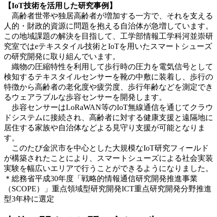
【IoT技術を活用した研究事例】
高齢者世帯や独居高齢者が増加する一方で、それを支える
人的・財政的資源に問題を抱える自治体が急増しています。
この地域課題の解決を目指して、工学部情報工学科河並崇研
究室ではeテキスタイル技術とIoTを用いたスマートシューズ
の研究開発に取り組んでいます。
織物の圧縮特性を利用して歩行時の圧力を電気信号として
検知するテキスタイルセンサーを靴の中敷に装着し、歩行の
特徴から高齢者の老化度や疲労度、歩行年齢などを測定でき
るウェアラブルな歩容センサーを開発します。
歩容センサーはLoRaWAN等のIoT無線通信を通じてクラウ
ドシステムに接続され、高齢者に対する健康支援と遠隔地に
居住する家族や自治体などよる見守り支援が可能となりま
す。
このたび金沢市を中心とした大規模なIoT研究フィールド
が構築されたことにより、スマートシューズによる社会実装
実験を幅広いエリアで行うことができるようになりました。
＊総務省平成30年度「戦略的情報通信研究開発推進事業
（SCOPE）」重点領域型研究開発ICT重点研究開発分野推進
型3年枠に選定