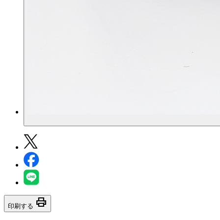
print
印刷する