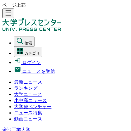
ページ上部
density_medium
検索
カテゴリ
ログイン
ニュースを受信
最新ニュース
ランキング
大学ニュース
小中高ニュース
大学発ベンチャー
ニュース特集
動画ニュース
金沢工業大学