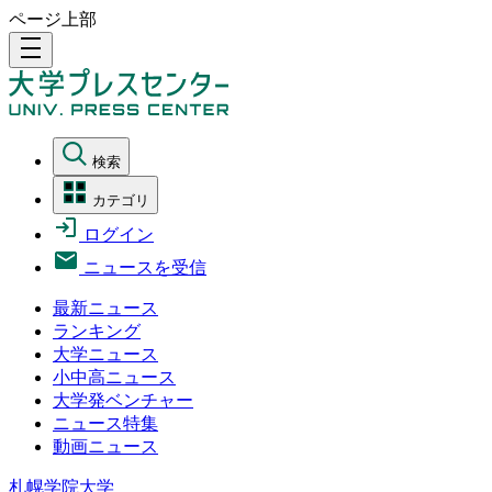
ページ上部
density_medium
検索
カテゴリ
ログイン
ニュースを受信
最新ニュース
ランキング
大学ニュース
小中高ニュース
大学発ベンチャー
ニュース特集
動画ニュース
札幌学院大学