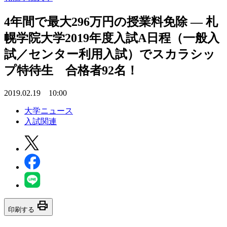
4年間で最大296万円の授業料免除 — 札
幌学院大学2019年度入試A日程（一般入
試／センター利用入試）でスカラシッ
プ特待生 合格者92名！
2019.02.19 10:00
大学ニュース
入試関連
print
印刷する