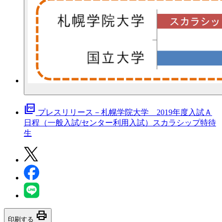
picture_as_pdf
プレスリリース－札幌学院大学 2019年度入試Ａ
日程（一般入試/センター利用入試）スカラシップ特待
生
print
印刷する