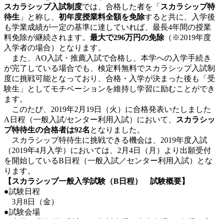
スカラシップ入試制度
では、合格した者を「
スカラシップ特
待生
」と称し、
初年度授業料全額を免除
すると共に、入学後
も学業成績が一定の基準に達していれば、最長4年間の授業
料免除が継続されます。
最大で296万円の免除
（※2019年度
入学者の場合）となります。
また、AO入試・推薦入試で合格し、本学への入学手続き
が完了している場合でも、検定料無料でスカラシップ入試制
度に挑戦可能となっており、合格・入学が決まった後も「受
験生」としてモチベーションを維持し学習に励むことができ
ます。
このたび、2019年2月19日（火）に合格発表いたしました
A日程（一般入試/センター利用入試）において、
スカラシッ
プ特待生の合格者は92名
となりました。
スカラシップ特待生に挑戦できる機会は、2019年度入試
（2019年4月入学）においては、2月4日（月）より出願受付
を開始しているB日程（一般入試／センター利用入試）とな
ります。
【スカラシップ一般入学試験（B日程） 試験概要】
●試験日程
3月8日（金）
●試験会場