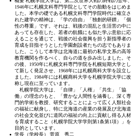
概要
札幌学院大学は、第二次世界大戦の終戦の翌年、
1946年に札幌文科専門学院としてその胎動をはじめま
した。本学の礎である札幌文科専門学院時代に確立さ
れた建学の精神は、「学の自由」「独創的研鑚」「個
性の尊重」です。それは、戦後の混乱と生活苦の中に
あっても存在した、若者の飢餓にも似た学ぶ意欲に応
えることを通じて、戦後の社会復興を担う新指導者の
育成を目指そうとした学園創設者たちの志でもありま
した。こうして本学は北海道に最初の私学文系の高等
教育機関を作るべく、自らの道を歩み出しました。そ
の後、1950年に札幌文科専門学院を札幌短期大学とし
て新しく発足させ、1968年には札幌商科大学を設立し
ました。1984年には札幌商科大学を札幌学院大学に改
称し現在に至っています。
札幌学院大学は、「自律」「人権」「共生」「協
働」の理念のもと、「豊かな人間性を涵養し、深く専
門的学術を教授、研究することによって広く人類社会
の福祉に献身し、特に北海道の産業の発展及び北海道
の社会文化並びに道民の福祉の向上に貢献し得る人材
を育成すること（札幌学院大学学則第1条第1項）」を
目的としています。
学長（学校長）
菅原 秀二