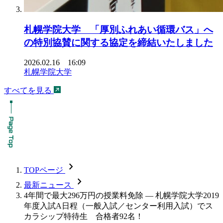
札幌学院大学 「厚別ふれあい循環バス」へ
の特別協賛に関する協定を締結いたしました
2026.02.16 16:09
札幌学院大学
すべてを見る
chevron_forward
TOPページ
chevron_forward
最新ニュース
4年間で最大296万円の授業料免除 — 札幌学院大学2019
年度入試A日程（一般入試／センター利用入試）でス
カラシップ特待生 合格者92名！