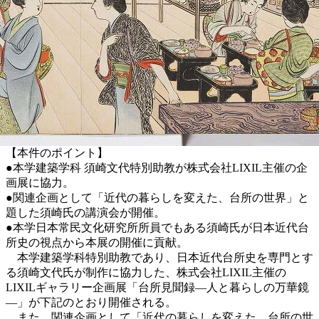
【本件のポイント】
●本学建築学科 須崎文代特別助教が株式会社LIXIL主催の企
画展に協力。
●関連企画として「近代の暮らしを変えた、台所の世界」と
題した須崎氏の講演会が開催。
●本学日本常民文化研究所所員でもある須崎氏が日本近代台
所史の視点から本展の開催に貢献。
本学建築学科特別助教であり、日本近代台所史を専門とす
る須崎文代氏が制作に協力した、株式会社LIXIL主催の
LIXILギャラリー企画展「台所見聞録―人と暮らしの万華鏡
―」が下記のとおり開催される。
また、関連企画として「近代の暮らしを変えた、台所の世