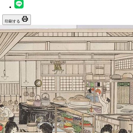
print
印刷する