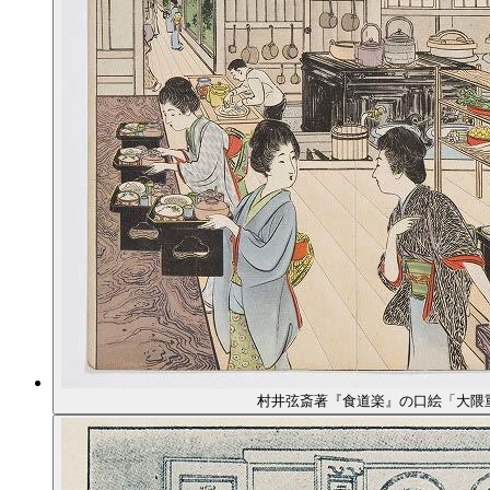
村井弦斎著『食道楽』の口絵「大隈