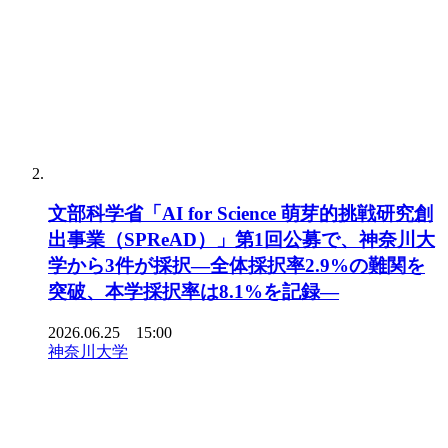
文部科学省「AI for Science 萌芽的挑戦研究創
出事業（SPReAD）」第1回公募で、神奈川大
学から3件が採択―全体採択率2.9%の難関を
突破、本学採択率は8.1%を記録―
2026.06.25 15:00
神奈川大学