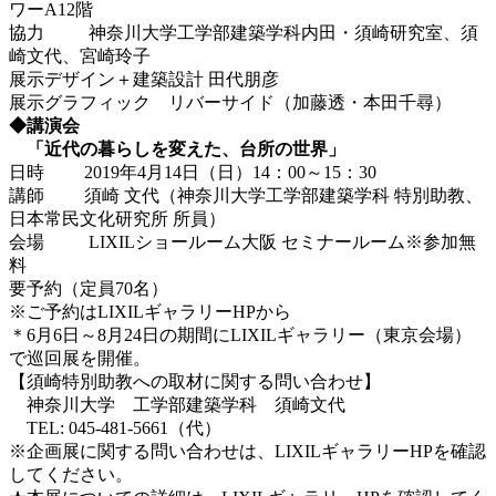
ワーA12階
協力 神奈川大学工学部建築学科内田・須崎研究室、須
崎文代、宮崎玲子
展示デザイン＋建築設計 田代朋彦
展示グラフィック リバーサイド（加藤透・本田千尋）
◆講演会
「近代の暮らしを変えた、台所の世界」
日時 2019年4月14日（日）14：00～15：30
講師 須崎 文代（神奈川大学工学部建築学科 特別助教、
日本常民文化研究所 所員）
会場 LIXILショールーム大阪 セミナールーム※参加無
料
要予約（定員70名）
※ご予約はLIXILギャラリーHPから
＊6月6日～8月24日の期間にLIXILギャラリー（東京会場）
で巡回展を開催。
【須崎特別助教への取材に関する問い合わせ】
神奈川大学 工学部建築学科 須崎文代
TEL: 045-481-5661（代）
※企画展に関する問い合わせは、LIXILギャラリーHPを確認
してください。