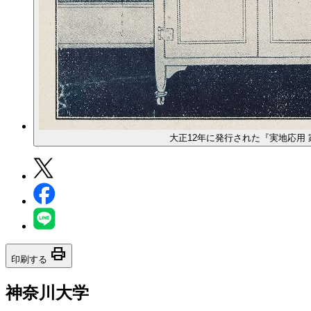
大正12年に発行された『実地応用
print
印刷する
神奈川大学