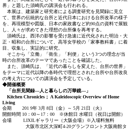
界」と題した須崎氏の講演会も行われる。
本展は、建築家と研究者による調査研究を見聞録に見立
て、世界の伝統的な台所と近代日本における台所改革の様子
を、再現模型や図版、日本の家政書など約90点の資料で展観
し、人々が求めてきた理想の台所像を再考する。
須崎氏は、西洋の影響を受け急速に近代化された明治・大
正・昭和の台所について、高等女学校の「家事教科書」に着
目、収集し、実証的に研究。
そこから「立働」「衛生」「利便」という3つの理念が当
時の台所改革のテーマであったことを確認した。
また、須崎氏は、「近代の暮らしを変えた、台所の世界」
をテーマに近代以降の各時代で理想とされた台所や台所改良
の考え方についての講演会を予定している。
◆開催概要
「台所見聞録―人と暮らしの万華鏡―」
Kitchen Chronicles； A Kaleidoscopic Overview of Home
Living
会期 201 9年 3月 8日（金）～ 5月 21日（火）
開館時間 10：00～17：00 ※休館日 水曜日（祝日は開館）
会場 LIXILギャラリー（大阪会場）※入場料無料
大阪市北区大深町4-20グランフロント大阪南館タ