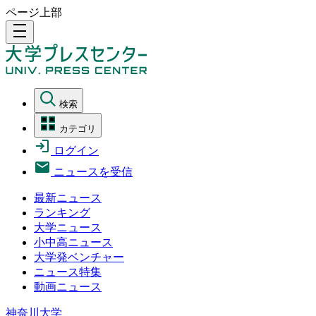
ページ上部
density_medium
検索
カテゴリ
ログイン
ニュースを受信
最新ニュース
ランキング
大学ニュース
小中高ニュース
大学発ベンチャー
ニュース特集
動画ニュース
神奈川大学