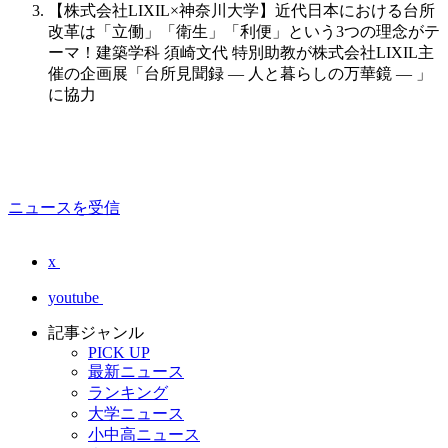
【株式会社LIXIL×神奈川大学】近代日本における台所
改革は「立働」「衛生」「利便」という3つの理念がテ
ーマ！建築学科 須崎文代 特別助教が株式会社LIXIL主
催の企画展「台所見聞録 — 人と暮らしの万華鏡 — 」
に協力
ニュースを受信
x
youtube
記事ジャンル
PICK UP
最新ニュース
ランキング
大学ニュース
小中高ニュース