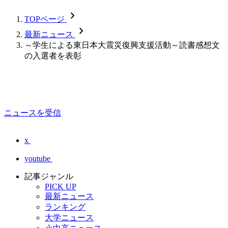
chevron_forward
TOPページ
chevron_forward
最新ニュース
～学生による東日本大震災復興支援活動～読書感想文
の入選者を表彰
ニュースを受信
x
youtube
記事ジャンル
PICK UP
最新ニュース
ランキング
大学ニュース