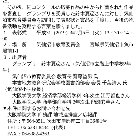
た。
その後、同コンクールの応募作品の中から推薦された作品
を審査し、グランプリを受賞した鈴木夏恋さんに対し、気仙
沼市教育委員会を訪問して表彰状と賞品を手渡し、今後の読
書活動を奨励する言葉を贈りました。
１．表彰式 平成31（2019）年2月5日（火）13：30～14：
00
２．場 所 気仙沼市教育委員会 宮城県気仙沼市魚市
場前1-1
３．出席者
グランプリ：鈴木夏恋さん（気仙沼市立階上中学校2年
生）
気仙沼市教育委員会 教育長 齋藤益男 氏
本吉地方教育研究会学校図書館部会 会長 千葉清人 氏
（気仙沼小学校長）
大阪学院大学 経済学部経済学科 3年次生 江野哲也さん
大阪学院大学 商学部商学科 2年次生 能瀬彩華さん
▼本件に関するお問い合わせ先
大阪学院大学 庶務課 地域連携室／広報課
住所：〒564-8511 吹田市岸部南二丁目36番1号
TEL：06-6381-8434（代表）
FAX：06-6382-4363