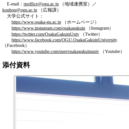
E-mail：
rpoffice@ogu.ac.jp
（地域連携室）／
kouhou@ogu.ac.jp
（広報課）
大学公式サイト：
https://www.osaka-gu.ac.jp
（ホームページ）
https://www.instagram.com/osakagakuin
（Instagram）
https://twitter.com/OsakaGakuinUniv
（Twitter）
https://www.facebook.com/OGU.OsakaGakuinUniversity
（Facebook）
https://www.youtube.com/user/osakagakuinuniv
（Youtube）
添付資料