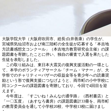
大阪学院大学（大阪府吹田市、総長:白井善康）の学生が、
宮城県気仙沼市および南三陸町の全生徒が応募する「本吉地
方読書感想文コンクール」（本吉地方教育研究会主催）の課
題図書を寄贈したことに伴い、独自の審査で入選を果たした
生徒を表彰しました。
この取り組みは、東日本大震災の復興支援活動の一環とし
て、本学のボランティアサークル「チーム・マナー」が、大
学祭でのチャリティーバザーの収益金等を青少年への読書奨
励という形で復興支援につなげようと、両市町の小中学校に
同コンクールの課題図書を寄贈しており、今回で4回目を迎
えます。
今年度は、「すごいね！みんなの通学路」（西村書店）と
「一〇五度」（あすなろ書房）の課題図書計33冊を、両市町
の教育委員会を通して小学校20校、中学校13校に届けまし