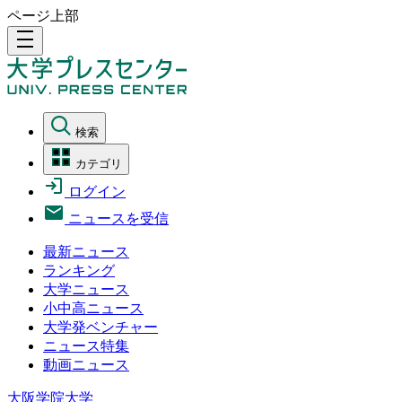
ページ上部
density_medium
検索
カテゴリ
ログイン
ニュースを受信
最新ニュース
ランキング
大学ニュース
小中高ニュース
大学発ベンチャー
ニュース特集
動画ニュース
大阪学院大学